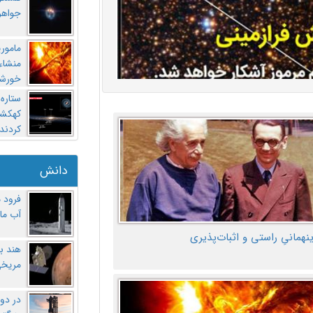
جواهر
مامور
منشاء 
خورشی
ستاره
کهکشان
کردند
دانش
فرود 
آب ماه
ینهمانیِ راستی و اثبات‌پذیری
هند ب
مریخی
در دو