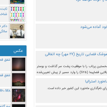
ثابت‌
شناخت
د آماده می‌شود
سالگ
عکس
در دومین پرتاب آزمایشی بزرگترین موشک فضایی تاریخ (27 مهر‌) چه اتفاقی
شفق قطب
نخستین پرتاب را با موفقیت پشت سر گذاشت و بوستر
(بخش پایینی) آن (B9) توانست بخش بالایی فضاپیما (S25) را وارد مسیر از پیش تعیین‌شده
شفق قطب
از آن جدا شود. ‌
‌نورد استرالیا
ای نام‌گذاری ماه‌نورد این کشور خبر داده است.
M20 M8
سه گانه