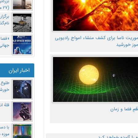
بزرگت
(27 مهر‌) چه اتفاقی افتاد؟
برگزا
نام‌گذ
موریت ناسا برای کشف منشاء امواج رادیویی
«فضا و
موز خورشید
جهانی 
اخبار ایران
طلوع 
خورشی
قلهُ ا
هّمِ فضا و زمان
با دست
موزه 
ا آلوده خواهد کرد