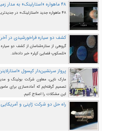
۴۸ ماهواره «استارلینک» به مدار زمین پرتاب شدند
۴۸ ماهواره جدید «استارلینک» در جدیدترین پرتاب شرکت «اسپیس‌ایکس» به مدار زمین رفتند.
کشف دو سیاره فراخورشیدی در آخری
گروهی از ستاره‌شناسان از کشف دو سیاره ف
«تلسکوپ فضایی کپلر» خبر داده‌اند.
پرواز سرنشین‌دار کپسول «استارلاینر»
مارک ناپی، معاون شرکت بوئینگ و مدیر
تصمیم گرفته‌ایم که آماده‌سازی برای مامور
این مشکلات را اصلاح کنیم.
راه حل دو شرکت ژاپنی و آمریکایی 