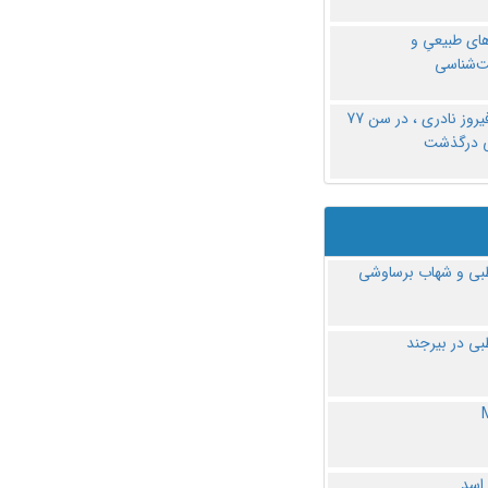
های طبیعیِ و
‌شناسی
دکتر فیروز نادری ، در سن 77
ی درگذشت
ی و شهاب برساوشی
ی در بیرجند
 اسد