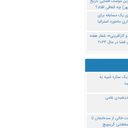
رین موشک فضایی تاریخ
ری یک مسابقه برای
اری ماه‌نورد استرالیا
 کارآفرینی»؛ شعار هفته
فضا در سال ۲۰۲۳
یک ستاره شبیه به
د
ندیشیدنِ عِلمی
 خالی از سده‌لنجان تا
سلطنتی گرینویچ