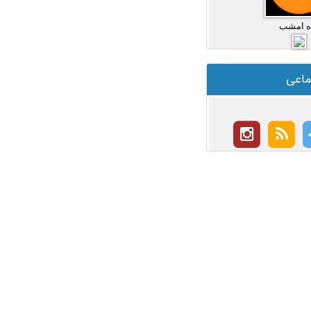
ه امشب
ماعی