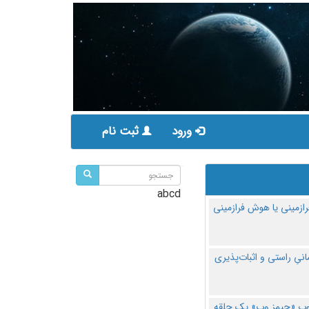
ورود
ثبت نام
abcd
ازمینی یا هوش فرازمینی
مانیِ راستی و اثبات‌پذیری
پ «جیمز وب» یک حلقه