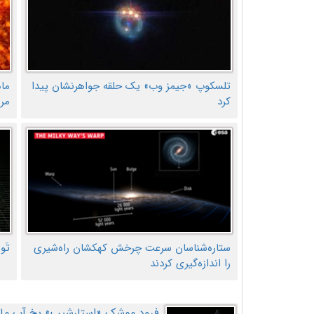
تلسکوپ «جیمز وب» یک حلقه جواهرنشان پیدا
ما
کرد
مر
ستاره‌شناسان سرعت چرخش کهکشان راه‌شیری
تَو
را اندازه‌گیری کردند
فرود موشک «استارشیپ» یخ آب ماه ر