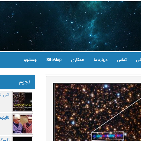
لی
تماس
درباره ما
همکاری
SiteMap
جستجو
نجوم
شی فر
نااینه
تلسکو