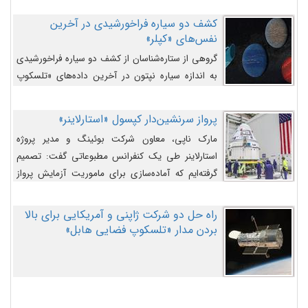
کشف دو سیاره فراخورشیدی در آخرین
نفس‌های «کپلر»
گروهی از ستاره‌شناسان از کشف دو سیاره فراخورشیدی
به اندازه سیاره نپتون در آخرین داده‌های «تلسکوپ
فضایی کپلر» خبر داده‌اند.
پرواز سرنشین‌دار کپسول «استارلاینر»
مارک ناپی، معاون شرکت بوئینگ و مدیر پروژه
استارلاینر طی یک کنفرانس مطبوعاتی گفت: تصمیم
گرفته‌ایم که آماده‌سازی برای ماموریت آزمایش پرواز
سرنشین‌دار را به تعویق بیندازیم تا این مشکلات را
اصلاح کنیم.
راه حل دو شرکت ژاپنی و آمریکایی برای بالا
بردن مدار «تلسکوپ فضایی هابل»