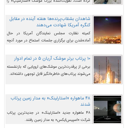
کرده است، تقویت‌کننده بزرگ موشک «استارشیپ» را
روی سکوی پرتاب نشان می‌دهد.
شاهدان بشقاب‌پرنده‌ها هفته آینده در مقابل
کنگره آمریکا شهادت می‌دهند
کمیته نظارت مجلس نمایندگان آمریکا در حال
آماده‌شدن برای برگزاری جلسات استماع در مورد آنچه
دولت و به‌ویژه ارتش در مورد بشقاب پرنده‌ها
می‌دانند، است و قرار است افشاگران یوفوها هفته آینده
۱۰ پرتاب برتر موشک آریان ۵ در تمام ادوار
در مقابل آنها شهادت دهند.
برخی از پرقدرت‌ترین موشک‌های اروپایی که بازنشسته
می‌شوند پرتاب‌های خاطره‌انگیز قابل توجهی داشته‌اند.
۴۸ ماهواره «استارلینک» به مدار زمین پرتاب
شدند
۴۸ ماهواره جدید «استارلینک» در جدیدترین پرتاب
شرکت «اسپیس‌ایکس» به مدار زمین رفتند.