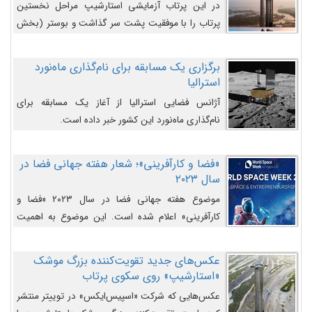
در این پرتاب آزمایشی استارشیپ مراحل نخستین
پرتاب را با موفقیت پشت سر گذاشت و بوستر (بخش
پایینی) آن (B9) توانست بخش بالایی فضاپیما (S25)
را وارد مسیر از پیش تعیین‌شده کند و سپس با یک
برگزاری یک مسابقه برای نام‌گذاری ماه‌نورد
مکانیزم جدید با موفقیت از آن جدا شود. ‌
استرالیا
آژانس فضایی استرالیا از آغاز یک مسابقه برای
نام‌گذاری ماه‌نورد این کشور خبر داده است.
«فضا و کارآفرینی»؛ شعار هفته جهانی فضا در
سال ۲۰۲۳
موضوع هفته جهانی فضا در سال ۲۰۲۳ «فضا و
کارآفرینی» اعلام شده است. این موضوع به اهمیت
روزافزون صنعت فضا در حوزه تجارت و فرصت‌های
روزافزون کارآفرینی در حوزه فضایی و مزایای جدیدی که
عکس‌های جدید تقویت‌کننده بزرگ موشک
کارآفرینان این حوزه ایجاد می‌کنند، می‌پردازد.
«استارشیپ» روی سکوی پرتاب
عکس‌هایی که شرکت «اسپیس‌ایکس» در توییتر منتشر