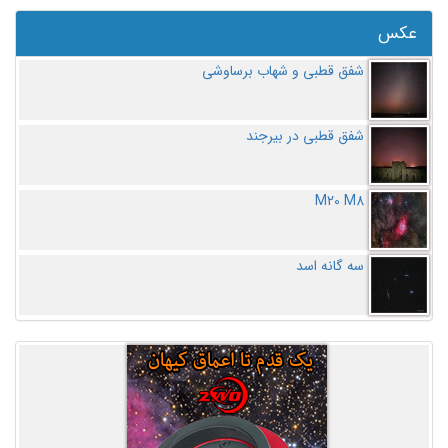
عکس
شفق قطبی و شهاب برساوشی
شفق قطبی در بیرجند
M20 M8
سه گانه اسد