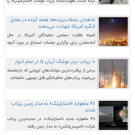
کرده است، تقویت‌کننده بزرگ موشک «استارشیپ» را
روی سکوی پرتاب نشان می‌دهد.
شاهدان بشقاب‌پرنده‌ها هفته آینده در مقابل
کنگره آمریکا شهادت می‌دهند
کمیته نظارت مجلس نمایندگان آمریکا در حال
آماده‌شدن برای برگزاری جلسات استماع در مورد آنچه
دولت و به‌ویژه ارتش در مورد بشقاب پرنده‌ها
می‌دانند، است و قرار است افشاگران یوفوها هفته آینده
۱۰ پرتاب برتر موشک آریان ۵ در تمام ادوار
در مقابل آنها شهادت دهند.
برخی از پرقدرت‌ترین موشک‌های اروپایی که بازنشسته
می‌شوند پرتاب‌های خاطره‌انگیز قابل توجهی داشته‌اند.
۴۸ ماهواره «استارلینک» به مدار زمین پرتاب
شدند
۴۸ ماهواره جدید «استارلینک» در جدیدترین پرتاب
شرکت «اسپیس‌ایکس» به مدار زمین رفتند.