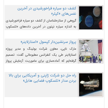
کشف دو سیاره فراخورشیدی در آخرین
نفس‌های «کپلر»
گروهی از ستاره‌شناسان از کشف دو سیاره فراخورشیدی
به اندازه سیاره نپتون در آخرین داده‌های «تلسکوپ
فضایی کپلر» خبر داده‌اند.
پرواز سرنشین‌دار کپسول «استارلاینر»
مارک ناپی، معاون شرکت بوئینگ و مدیر پروژه
استارلاینر طی یک کنفرانس مطبوعاتی گفت: تصمیم
گرفته‌ایم که آماده‌سازی برای ماموریت آزمایش پرواز
سرنشین‌دار را به تعویق بیندازیم تا این مشکلات را
اصلاح کنیم.
راه حل دو شرکت ژاپنی و آمریکایی برای بالا
بردن مدار «تلسکوپ فضایی هابل»