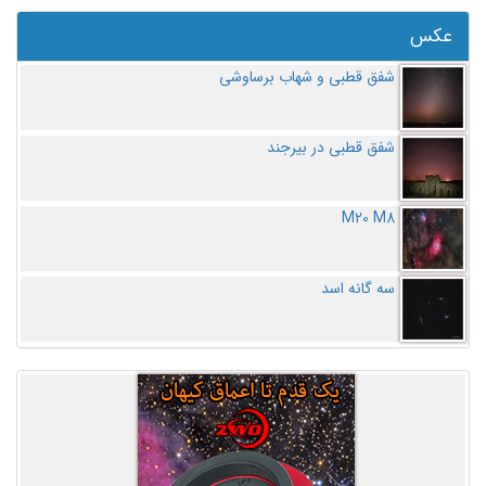
عکس
شفق قطبی و شهاب برساوشی
شفق قطبی در بیرجند
M20 M8
سه گانه اسد