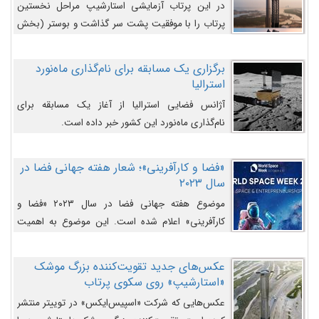
در این پرتاب آزمایشی استارشیپ مراحل نخستین
پرتاب را با موفقیت پشت سر گذاشت و بوستر (بخش
پایینی) آن (B9) توانست بخش بالایی فضاپیما (S25)
را وارد مسیر از پیش تعیین‌شده کند و سپس با یک
برگزاری یک مسابقه برای نام‌گذاری ماه‌نورد
مکانیزم جدید با موفقیت از آن جدا شود. ‌
استرالیا
آژانس فضایی استرالیا از آغاز یک مسابقه برای
نام‌گذاری ماه‌نورد این کشور خبر داده است.
«فضا و کارآفرینی»؛ شعار هفته جهانی فضا در
سال ۲۰۲۳
موضوع هفته جهانی فضا در سال ۲۰۲۳ «فضا و
کارآفرینی» اعلام شده است. این موضوع به اهمیت
روزافزون صنعت فضا در حوزه تجارت و فرصت‌های
روزافزون کارآفرینی در حوزه فضایی و مزایای جدیدی که
عکس‌های جدید تقویت‌کننده بزرگ موشک
کارآفرینان این حوزه ایجاد می‌کنند، می‌پردازد.
«استارشیپ» روی سکوی پرتاب
عکس‌هایی که شرکت «اسپیس‌ایکس» در توییتر منتشر