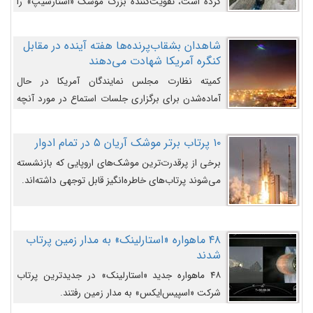
کرده است، تقویت‌کننده بزرگ موشک «استارشیپ» را
روی سکوی پرتاب نشان می‌دهد.
شاهدان بشقاب‌پرنده‌ها هفته آینده در مقابل
کنگره آمریکا شهادت می‌دهند
کمیته نظارت مجلس نمایندگان آمریکا در حال
آماده‌شدن برای برگزاری جلسات استماع در مورد آنچه
دولت و به‌ویژه ارتش در مورد بشقاب پرنده‌ها
می‌دانند، است و قرار است افشاگران یوفوها هفته آینده
۱۰ پرتاب برتر موشک آریان ۵ در تمام ادوار
در مقابل آنها شهادت دهند.
برخی از پرقدرت‌ترین موشک‌های اروپایی که بازنشسته
می‌شوند پرتاب‌های خاطره‌انگیز قابل توجهی داشته‌اند.
۴۸ ماهواره «استارلینک» به مدار زمین پرتاب
شدند
۴۸ ماهواره جدید «استارلینک» در جدیدترین پرتاب
شرکت «اسپیس‌ایکس» به مدار زمین رفتند.