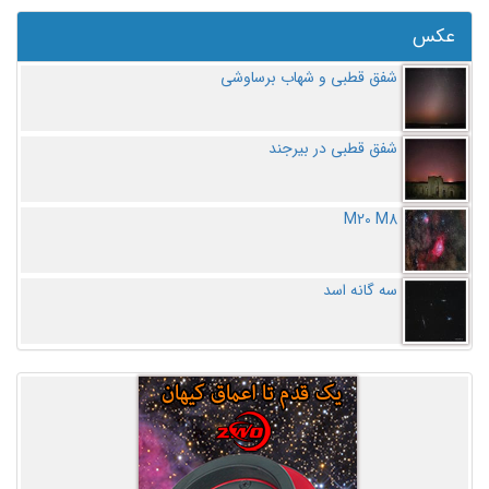
عکس
شفق قطبی و شهاب برساوشی
شفق قطبی در بیرجند
M20 M8
سه گانه اسد