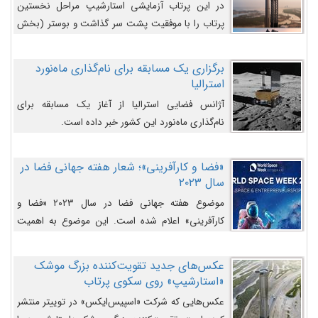
در این پرتاب آزمایشی استارشیپ مراحل نخستین
پرتاب را با موفقیت پشت سر گذاشت و بوستر (بخش
پایینی) آن (B9) توانست بخش بالایی فضاپیما (S25)
را وارد مسیر از پیش تعیین‌شده کند و سپس با یک
برگزاری یک مسابقه برای نام‌گذاری ماه‌نورد
مکانیزم جدید با موفقیت از آن جدا شود. ‌
استرالیا
آژانس فضایی استرالیا از آغاز یک مسابقه برای
نام‌گذاری ماه‌نورد این کشور خبر داده است.
«فضا و کارآفرینی»؛ شعار هفته جهانی فضا در
سال ۲۰۲۳
موضوع هفته جهانی فضا در سال ۲۰۲۳ «فضا و
کارآفرینی» اعلام شده است. این موضوع به اهمیت
روزافزون صنعت فضا در حوزه تجارت و فرصت‌های
روزافزون کارآفرینی در حوزه فضایی و مزایای جدیدی که
عکس‌های جدید تقویت‌کننده بزرگ موشک
کارآفرینان این حوزه ایجاد می‌کنند، می‌پردازد.
«استارشیپ» روی سکوی پرتاب
عکس‌هایی که شرکت «اسپیس‌ایکس» در توییتر منتشر