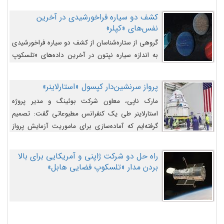
کشف دو سیاره فراخورشیدی در آخرین
نفس‌های «کپلر»
گروهی از ستاره‌شناسان از کشف دو سیاره فراخورشیدی
به اندازه سیاره نپتون در آخرین داده‌های «تلسکوپ
فضایی کپلر» خبر داده‌اند.
پرواز سرنشین‌دار کپسول «استارلاینر»
مارک ناپی، معاون شرکت بوئینگ و مدیر پروژه
استارلاینر طی یک کنفرانس مطبوعاتی گفت: تصمیم
گرفته‌ایم که آماده‌سازی برای ماموریت آزمایش پرواز
سرنشین‌دار را به تعویق بیندازیم تا این مشکلات را
اصلاح کنیم.
راه حل دو شرکت ژاپنی و آمریکایی برای بالا
بردن مدار «تلسکوپ فضایی هابل»