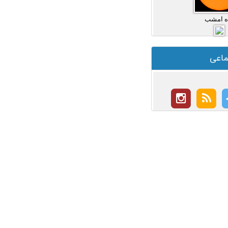
ه امشب
ماعی