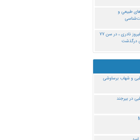
های طبیعیِ و
‌شناسی
دکتر فیروز نادری ، در سن 77
ی درگذشت
ی و شهاب برساوشی
ی در بیرجند
 اسد