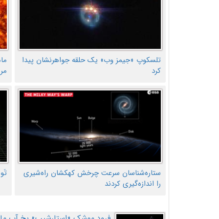
تلسکوپ «جیمز وب» یک حلقه جواهرنشان پیدا
ما
کرد
مر
ستاره‌شناسان سرعت چرخش کهکشان راه‌شیری
تَو
را اندازه‌گیری کردند
فرود موشک «استارشیپ» یخ آب ماه ر