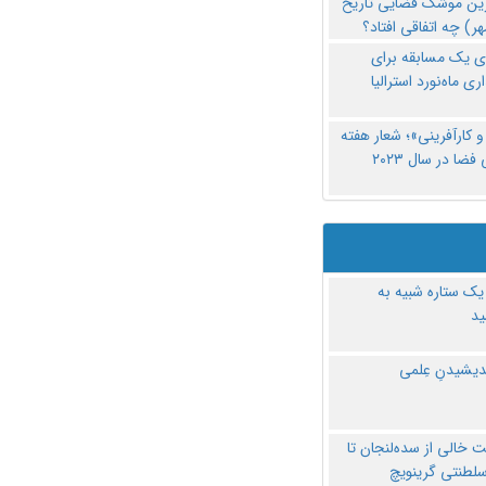
رین موشک فضایی تاریخ
ری یک مسابقه برای
اری ماه‌نورد استرالیا
 کارآفرینی»؛ شعار هفته
فضا در سال ۲۰۲۳
یک ستاره شبیه به
د
ندیشیدنِ عِلمی
 خالی از سده‌لنجان تا
سلطنتی گرینویچ