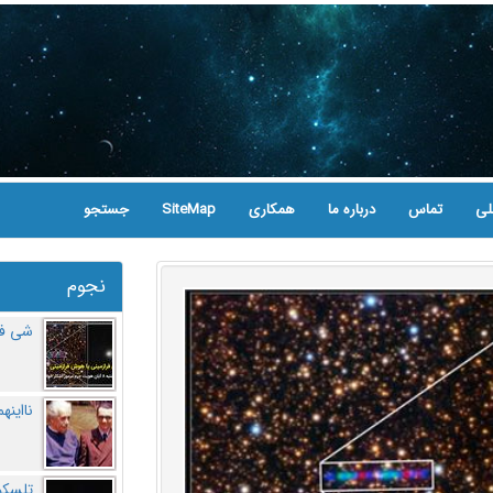
لی
تماس
درباره ما
همکاری
SiteMap
جستجو
نجوم
شی فر
نااینه
تلسکو