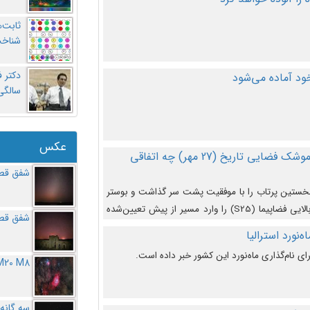
ثابت‌
شناخت
د آماده می‌شود
سالگ
عکس
در دومین پرتاب آزمایشی بزرگترین موشک فضایی تاریخ (27 مهر‌) چه اتفاقی
شفق قطب
نخستین پرتاب را با موفقیت پشت سر گذاشت و بوستر
(بخش پایینی) آن (B9) توانست بخش بالایی فضاپیما (S25) را وارد مسیر از پیش تعیین‌شده
شفق قطب
از آن جدا شود. ‌
‌نورد استرالیا
ای نام‌گذاری ماه‌نورد این کشور خبر داده است.
M20 M8
سه گانه