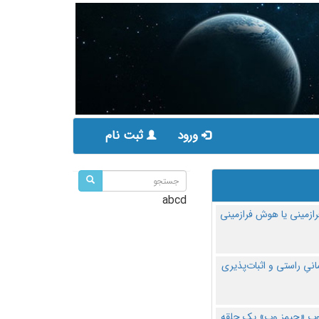
ورود
ثبت نام
abcd
ازمینی یا هوش فرازمینی
مانیِ راستی و اثبات‌پذیری
پ «جیمز وب» یک حلقه