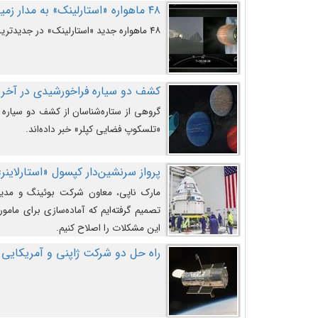
۴۸ ماهواره «استارلینک» به مدار زمین پرتاب شدند
۴۸ ماهواره جدید «استارلینک» در جدیدترین پرتاب شرکت «اسپیس‌ایکس» به مدار زمین رفتند.
کشف دو سیاره فراخورشیدی در آخری
گروهی از ستاره‌شناسان از کشف دو سیاره ف
«تلسکوپ فضایی کپلر» خبر داده‌اند.
پرواز سرنشین‌دار کپسول «استارلاینر»
مارک ناپی، معاون شرکت بوئینگ و مدیر
تصمیم گرفته‌ایم که آماده‌سازی برای مامور
این مشکلات را اصلاح کنیم.
راه حل دو شرکت ژاپنی و آمریکایی 