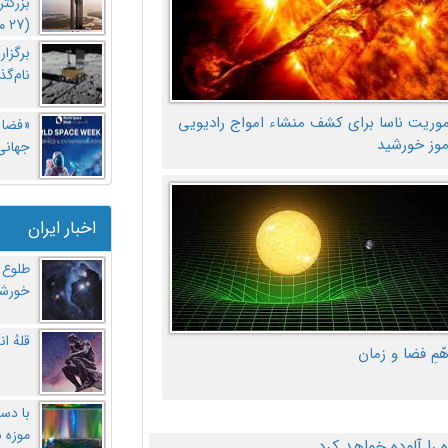
بزرگت
(27 مهر‌) چه اتفاقی افتاد؟
برگزا
نام‌گذ
موریت ناسا برای کشف منشاء امواج رادیویی
«فضا و
موز خورشید
جهانی 
اخبار ایران
طلوع 
خورشی
قلهُ ا
هّمِ فضا و زمان
با دست
موزه 
ا آلوده خواهد کرد