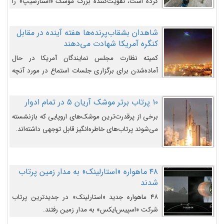
کرده است، تقویت‌کننده بزرگ موشک «استارشیپ» را
روی سکوی پرتاب نشان می‌دهد.
شاهدان بشقاب‌پرنده‌ها هفته آینده در مقابل
کنگره آمریکا شهادت می‌دهند
کمیته نظارت مجلس نمایندگان آمریکا در حال
آماده‌شدن برای برگزاری جلسات استماع در مورد آنچه
دولت و به‌ویژه ارتش در مورد بشقاب پرنده‌ها
می‌دانند، است و قرار است افشاگران یوفوها هفته آینده
۱۰ پرتاب برتر موشک آریان ۵ در تمام ادوار
در مقابل آنها شهادت دهند.
برخی از پرقدرت‌ترین موشک‌های اروپایی که بازنشسته
می‌شوند پرتاب‌های خاطره‌انگیز قابل توجهی داشته‌اند.
۴۸ ماهواره «استارلینک» به مدار زمین پرتاب
شدند
۴۸ ماهواره جدید «استارلینک» در جدیدترین پرتاب
شرکت «اسپیس‌ایکس» به مدار زمین رفتند.