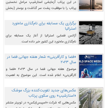
در این پرتاب آزمایشی استارشیپ مراحل نخستین
پرتاب را با موفقیت پشت سر گذاشت و بوستر (بخش
پایینی) آن (B9) توانست بخش بالایی فضاپیما (S25)
را وارد مسیر از پیش تعیین‌شده کند و سپس با یک
برگزاری یک مسابقه برای نام‌گذاری ماه‌نورد
مکانیزم جدید با موفقیت از آن جدا شود. ‌
استرالیا
آژانس فضایی استرالیا از آغاز یک مسابقه برای
نام‌گذاری ماه‌نورد این کشور خبر داده است.
«فضا و کارآفرینی»؛ شعار هفته جهانی فضا در
سال ۲۰۲۳
موضوع هفته جهانی فضا در سال ۲۰۲۳ «فضا و
کارآفرینی» اعلام شده است. این موضوع به اهمیت
روزافزون صنعت فضا در حوزه تجارت و فرصت‌های
روزافزون کارآفرینی در حوزه فضایی و مزایای جدیدی که
عکس‌های جدید تقویت‌کننده بزرگ موشک
کارآفرینان این حوزه ایجاد می‌کنند، می‌پردازد.
«استارشیپ» روی سکوی پرتاب
عکس‌هایی که شرکت «اسپیس‌ایکس» در توییتر منتشر