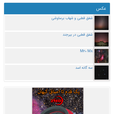
عکس
شفق قطبی و شهاب برساوشی
شفق قطبی در بیرجند
M20 M8
سه گانه اسد