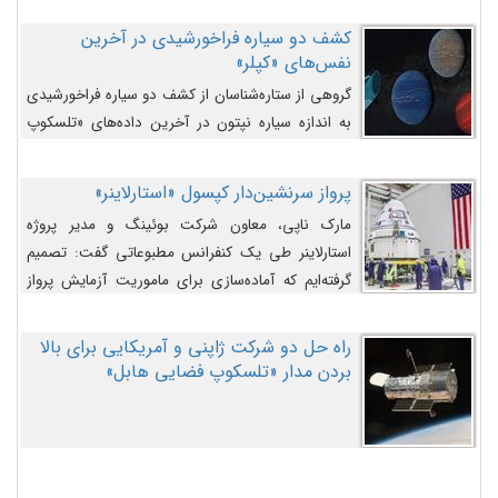
کشف دو سیاره فراخورشیدی در آخرین
نفس‌های «کپلر»
گروهی از ستاره‌شناسان از کشف دو سیاره فراخورشیدی
به اندازه سیاره نپتون در آخرین داده‌های «تلسکوپ
فضایی کپلر» خبر داده‌اند.
پرواز سرنشین‌دار کپسول «استارلاینر»
مارک ناپی، معاون شرکت بوئینگ و مدیر پروژه
استارلاینر طی یک کنفرانس مطبوعاتی گفت: تصمیم
گرفته‌ایم که آماده‌سازی برای ماموریت آزمایش پرواز
سرنشین‌دار را به تعویق بیندازیم تا این مشکلات را
اصلاح کنیم.
راه حل دو شرکت ژاپنی و آمریکایی برای بالا
بردن مدار «تلسکوپ فضایی هابل»