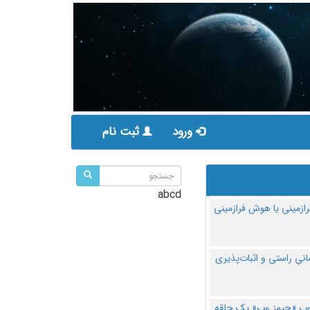
ورود
ثبت نام
abcd
ازمینی یا هوش فرازمینی
مانیِ راستی و اثبات‌پذیری
پ «جیمز وب» یک حلقه