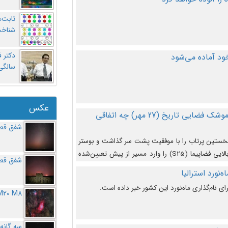
ثابت‌
شناخت
د آماده می‌شود
سالگ
عکس
در دومین پرتاب آزمایشی بزرگترین موشک فضایی تاریخ (27 مهر‌) چه اتفاقی
شفق قطب
نخستین پرتاب را با موفقیت پشت سر گذاشت و بوستر
(بخش پایینی) آن (B9) توانست بخش بالایی فضاپیما (S25) را وارد مسیر از پیش تعیین‌شده
شفق قطب
از آن جدا شود. ‌
‌نورد استرالیا
ای نام‌گذاری ماه‌نورد این کشور خبر داده است.
M20 M8
سه گانه