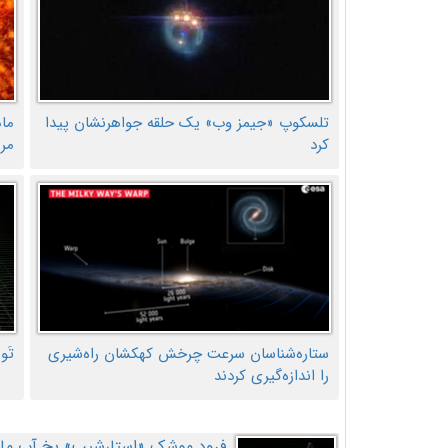
تلسکوپ «جیمز وب» یک حلقه جواهرنشان پیدا
ما
کرد
مر
ستاره‌شناسان سرعت چرخش کهکشان راه‌شیری
تَو
را اندازه‌گیری کردند
فرود موشک «استارشیپ» یخ آب ماه ر