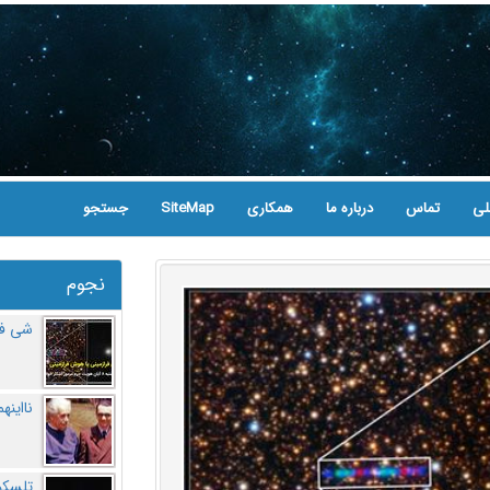
لی
تماس
درباره ما
همکاری
SiteMap
جستجو
نجوم
شی فر
نااینه
تلسکو