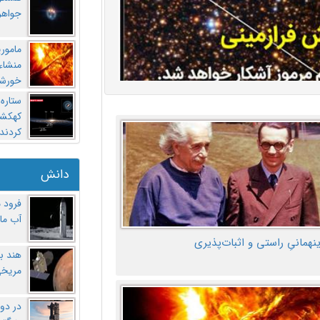
جواهر
مامور
منشاء 
خورشی
ستاره
کهکشان
کردند
دانش
فرود 
آب ماه
ینهمانیِ راستی و اثبات‌پذیری
هند ب
مریخی
در دو