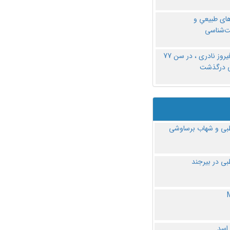
های طبیعیِ و
‌شناسی
دکتر فیروز نادری ، در سن 77
ی درگذشت
ی و شهاب برساوشی
ی در بیرجند
 اسد