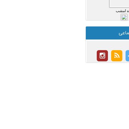
ه امشب
ماعی