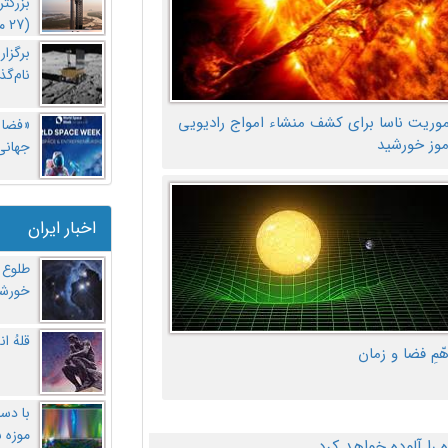
بزرگت
(27 مهر‌) چه اتفاقی افتاد؟
برگزا
نام‌گذ
موریت ناسا برای کشف منشاء امواج رادیویی
«فضا و
موز خورشید
جهانی 
اخبار ایران
طلوع 
خورشی
قلهُ ا
هّمِ فضا و زمان
با دست
موزه 
ا آلوده خواهد کرد