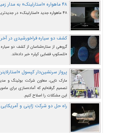
۴۸ ماهواره «استارلینک» به مدار زمین پرتاب شدند
۴۸ ماهواره جدید «استارلینک» در جدیدترین پرتاب شرکت «اسپیس‌ایکس» به مدار زمین رفتند.
کشف دو سیاره فراخورشیدی در آخری
گروهی از ستاره‌شناسان از کشف دو سیاره ف
«تلسکوپ فضایی کپلر» خبر داده‌اند.
پرواز سرنشین‌دار کپسول «استارلاینر»
مارک ناپی، معاون شرکت بوئینگ و مدیر
تصمیم گرفته‌ایم که آماده‌سازی برای مامور
این مشکلات را اصلاح کنیم.
راه حل دو شرکت ژاپنی و آمریکایی 