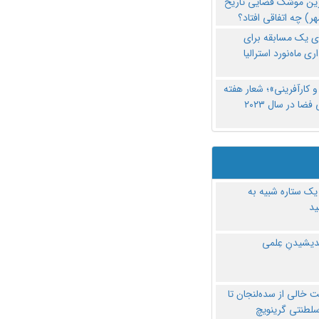
رین موشک فضایی تاریخ
ری یک مسابقه برای
اری ماه‌نورد استرالیا
 کارآفرینی»؛ شعار هفته
فضا در سال ۲۰۲۳
یک ستاره شبیه به
د
ندیشیدنِ عِلمی
 خالی از سده‌لنجان تا
سلطنتی گرینویچ