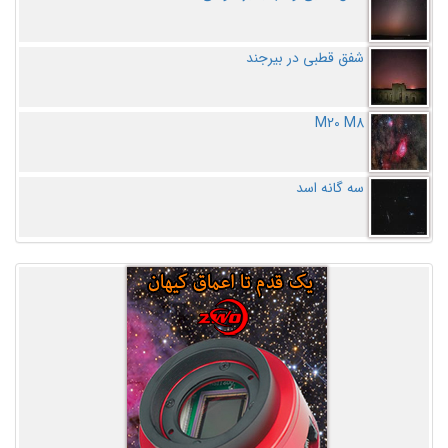
شفق قطبی در بیرجند
M20 M8
سه گانه اسد