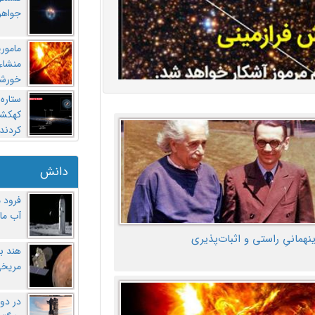
جواهر
مامور
منشاء 
خورشی
ستاره
کهکشان
کردند
دانش
فرود 
آب ماه
ینهمانیِ راستی و اثبات‌پذیری
هند ب
مریخی
در دو