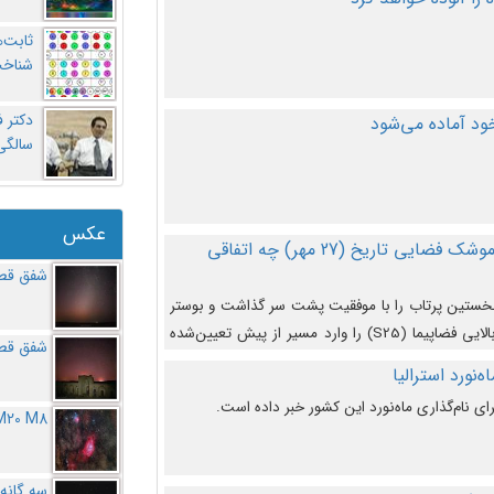
ثابت‌
شناخت
د آماده می‌شود
سالگ
عکس
در دومین پرتاب آزمایشی بزرگترین موشک فضایی تاریخ (27 مهر‌) چه اتفاقی
شفق قطب
نخستین پرتاب را با موفقیت پشت سر گذاشت و بوستر
(بخش پایینی) آن (B9) توانست بخش بالایی فضاپیما (S25) را وارد مسیر از پیش تعیین‌شده
شفق قطب
از آن جدا شود. ‌
‌نورد استرالیا
ای نام‌گذاری ماه‌نورد این کشور خبر داده است.
M20 M8
سه گانه