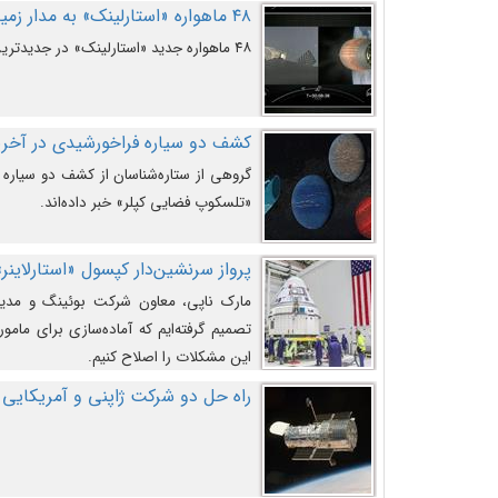
۴۸ ماهواره «استارلینک» به مدار زمین پرتاب شدند
۴۸ ماهواره جدید «استارلینک» در جدیدترین پرتاب شرکت «اسپیس‌ایکس» به مدار زمین رفتند.
کشف دو سیاره فراخورشیدی در آخری
گروهی از ستاره‌شناسان از کشف دو سیاره ف
«تلسکوپ فضایی کپلر» خبر داده‌اند.
پرواز سرنشین‌دار کپسول «استارلاینر»
مارک ناپی، معاون شرکت بوئینگ و مدیر
تصمیم گرفته‌ایم که آماده‌سازی برای مامور
این مشکلات را اصلاح کنیم.
راه حل دو شرکت ژاپنی و آمریکایی 