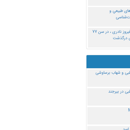
های طبیعیِ و
‌شناسی
دکتر فیروز نادری ، در سن 77
ی درگذشت
ی و شهاب برساوشی
ی در بیرجند
 اسد