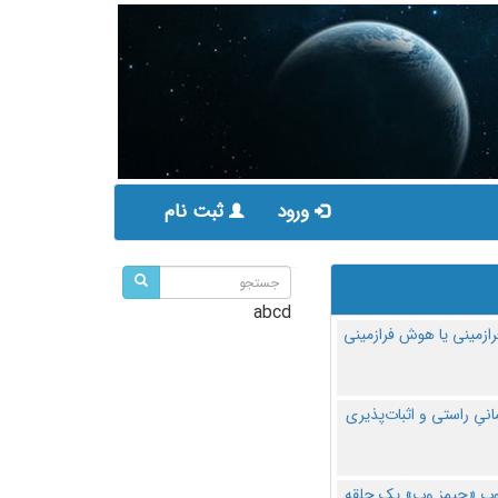
ورود
ثبت نام
abcd
ازمینی یا هوش فرازمینی
مانیِ راستی و اثبات‌پذیری
پ «جیمز وب» یک حلقه