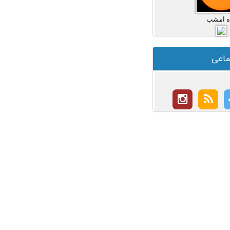
ه امشب
ماعی