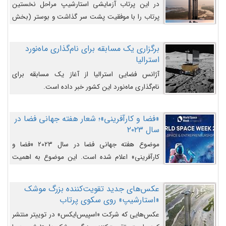
در این پرتاب آزمایشی استارشیپ مراحل نخستین
پرتاب را با موفقیت پشت سر گذاشت و بوستر (بخش
پایینی) آن (B9) توانست بخش بالایی فضاپیما (S25)
را وارد مسیر از پیش تعیین‌شده کند و سپس با یک
برگزاری یک مسابقه برای نام‌گذاری ماه‌نورد
مکانیزم جدید با موفقیت از آن جدا شود. ‌
استرالیا
آژانس فضایی استرالیا از آغاز یک مسابقه برای
نام‌گذاری ماه‌نورد این کشور خبر داده است.
«فضا و کارآفرینی»؛ شعار هفته جهانی فضا در
سال ۲۰۲۳
موضوع هفته جهانی فضا در سال ۲۰۲۳ «فضا و
کارآفرینی» اعلام شده است. این موضوع به اهمیت
روزافزون صنعت فضا در حوزه تجارت و فرصت‌های
روزافزون کارآفرینی در حوزه فضایی و مزایای جدیدی که
عکس‌های جدید تقویت‌کننده بزرگ موشک
کارآفرینان این حوزه ایجاد می‌کنند، می‌پردازد.
«استارشیپ» روی سکوی پرتاب
عکس‌هایی که شرکت «اسپیس‌ایکس» در توییتر منتشر