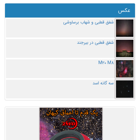
عکس
شفق قطبی و شهاب برساوشی
شفق قطبی در بیرجند
M20 M8
سه گانه اسد