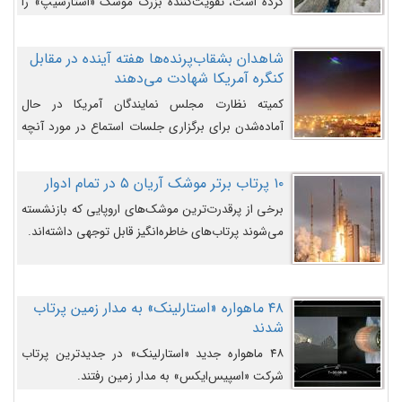
کرده است، تقویت‌کننده بزرگ موشک «استارشیپ» را
روی سکوی پرتاب نشان می‌دهد.
شاهدان بشقاب‌پرنده‌ها هفته آینده در مقابل
کنگره آمریکا شهادت می‌دهند
کمیته نظارت مجلس نمایندگان آمریکا در حال
آماده‌شدن برای برگزاری جلسات استماع در مورد آنچه
دولت و به‌ویژه ارتش در مورد بشقاب پرنده‌ها
می‌دانند، است و قرار است افشاگران یوفوها هفته آینده
۱۰ پرتاب برتر موشک آریان ۵ در تمام ادوار
در مقابل آنها شهادت دهند.
برخی از پرقدرت‌ترین موشک‌های اروپایی که بازنشسته
می‌شوند پرتاب‌های خاطره‌انگیز قابل توجهی داشته‌اند.
۴۸ ماهواره «استارلینک» به مدار زمین پرتاب
شدند
۴۸ ماهواره جدید «استارلینک» در جدیدترین پرتاب
شرکت «اسپیس‌ایکس» به مدار زمین رفتند.