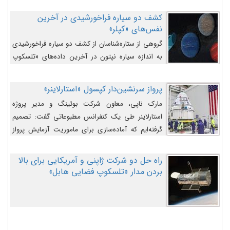
کشف دو سیاره فراخورشیدی در آخرین
نفس‌های «کپلر»
گروهی از ستاره‌شناسان از کشف دو سیاره فراخورشیدی
به اندازه سیاره نپتون در آخرین داده‌های «تلسکوپ
فضایی کپلر» خبر داده‌اند.
پرواز سرنشین‌دار کپسول «استارلاینر»
مارک ناپی، معاون شرکت بوئینگ و مدیر پروژه
استارلاینر طی یک کنفرانس مطبوعاتی گفت: تصمیم
گرفته‌ایم که آماده‌سازی برای ماموریت آزمایش پرواز
سرنشین‌دار را به تعویق بیندازیم تا این مشکلات را
اصلاح کنیم.
راه حل دو شرکت ژاپنی و آمریکایی برای بالا
بردن مدار «تلسکوپ فضایی هابل»