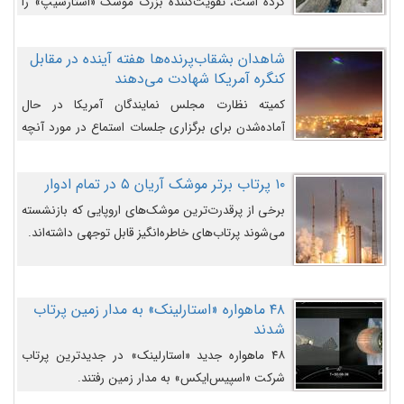
کرده است، تقویت‌کننده بزرگ موشک «استارشیپ» را
روی سکوی پرتاب نشان می‌دهد.
شاهدان بشقاب‌پرنده‌ها هفته آینده در مقابل
کنگره آمریکا شهادت می‌دهند
کمیته نظارت مجلس نمایندگان آمریکا در حال
آماده‌شدن برای برگزاری جلسات استماع در مورد آنچه
دولت و به‌ویژه ارتش در مورد بشقاب پرنده‌ها
می‌دانند، است و قرار است افشاگران یوفوها هفته آینده
۱۰ پرتاب برتر موشک آریان ۵ در تمام ادوار
در مقابل آنها شهادت دهند.
برخی از پرقدرت‌ترین موشک‌های اروپایی که بازنشسته
می‌شوند پرتاب‌های خاطره‌انگیز قابل توجهی داشته‌اند.
۴۸ ماهواره «استارلینک» به مدار زمین پرتاب
شدند
۴۸ ماهواره جدید «استارلینک» در جدیدترین پرتاب
شرکت «اسپیس‌ایکس» به مدار زمین رفتند.