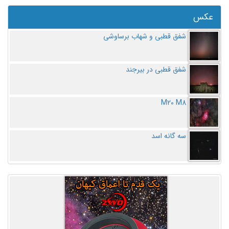
عکس
شفق قطبی و شهاب برساوشی
شفق قطبی در بیرجند
M20 M8
سه گانه اسد