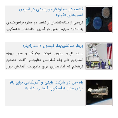
کشف دو سیاره فراخورشیدی در آخرین
نفس‌های «کپلر»
گروهی از ستاره‌شناسان از کشف دو سیاره فراخورشیدی
به اندازه سیاره نپتون در آخرین داده‌های «تلسکوپ
فضایی کپلر» خبر داده‌اند.
پرواز سرنشین‌دار کپسول «استارلاینر»
مارک ناپی، معاون شرکت بوئینگ و مدیر پروژه
استارلاینر طی یک کنفرانس مطبوعاتی گفت: تصمیم
گرفته‌ایم که آماده‌سازی برای ماموریت آزمایش پرواز
سرنشین‌دار را به تعویق بیندازیم تا این مشکلات را
اصلاح کنیم.
راه حل دو شرکت ژاپنی و آمریکایی برای بالا
بردن مدار «تلسکوپ فضایی هابل»