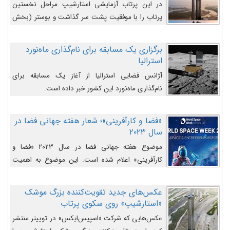
در این پرتاب آزمایشی استارشیپ مراحل نخستین
پرتاب را با موفقیت پشت سر گذاشت و بوستر (بخش
پایینی) آن (B9) توانست بخش بالایی فضاپیما (S25)
را وارد مسیر از پیش تعیین‌شده کند و سپس با یک
برگزاری یک مسابقه برای نام‌گذاری ماه‌نورد
مکانیزم جدید با موفقیت از آن جدا شود. ‌
استرالیا
آژانس فضایی استرالیا از آغاز یک مسابقه برای
نام‌گذاری ماه‌نورد این کشور خبر داده است.
«فضا و کارآفرینی»؛ شعار هفته جهانی فضا در
سال ۲۰۲۳
موضوع هفته جهانی فضا در سال ۲۰۲۳ «فضا و
کارآفرینی» اعلام شده است. این موضوع به اهمیت
روزافزون صنعت فضا در حوزه تجارت و فرصت‌های
روزافزون کارآفرینی در حوزه فضایی و مزایای جدیدی که
عکس‌های جدید تقویت‌کننده بزرگ موشک
کارآفرینان این حوزه ایجاد می‌کنند، می‌پردازد.
«استارشیپ» روی سکوی پرتاب
عکس‌هایی که شرکت «اسپیس‌ایکس» در توییتر منتشر