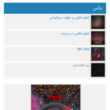
عکس
شفق قطبی و شهاب برساوشی
شفق قطبی در بیرجند
M20 M8
سه گانه اسد