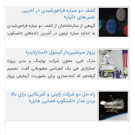
کشف دو سیاره فراخورشیدی در آخرین
نفس‌های «کپلر»
گروهی از ستاره‌شناسان از کشف دو سیاره فراخورشیدی
به اندازه سیاره نپتون در آخرین داده‌های «تلسکوپ
فضایی کپلر» خبر داده‌اند.
پرواز سرنشین‌دار کپسول «استارلاینر»
مارک ناپی، معاون شرکت بوئینگ و مدیر پروژه
استارلاینر طی یک کنفرانس مطبوعاتی گفت: تصمیم
گرفته‌ایم که آماده‌سازی برای ماموریت آزمایش پرواز
سرنشین‌دار را به تعویق بیندازیم تا این مشکلات را
اصلاح کنیم.
راه حل دو شرکت ژاپنی و آمریکایی برای بالا
بردن مدار «تلسکوپ فضایی هابل»