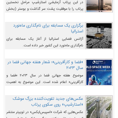
در این پرتاب آزمایشی استارشیپ مراحل نخستین
پرتاب را با موفقیت پشت سر گذاشت و بوستر (بخش
پایینی) آن (B9) توانست بخش بالایی فضاپیما (S25)
را وارد مسیر از پیش تعیین‌شده کند و سپس با یک
برگزاری یک مسابقه برای نام‌گذاری ماه‌نورد
مکانیزم جدید با موفقیت از آن جدا شود. ‌
استرالیا
آژانس فضایی استرالیا از آغاز یک مسابقه برای
نام‌گذاری ماه‌نورد این کشور خبر داده است.
«فضا و کارآفرینی»؛ شعار هفته جهانی فضا در
سال ۲۰۲۳
موضوع هفته جهانی فضا در سال ۲۰۲۳ «فضا و
کارآفرینی» اعلام شده است. این موضوع به اهمیت
روزافزون صنعت فضا در حوزه تجارت و فرصت‌های
روزافزون کارآفرینی در حوزه فضایی و مزایای جدیدی که
عکس‌های جدید تقویت‌کننده بزرگ موشک
کارآفرینان این حوزه ایجاد می‌کنند، می‌پردازد.
«استارشیپ» روی سکوی پرتاب
عکس‌هایی که شرکت «اسپیس‌ایکس» در توییتر منتشر