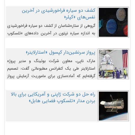
کشف دو سیاره فراخورشیدی در آخرین
نفس‌های «کپلر»
گروهی از ستاره‌شناسان از کشف دو سیاره فراخورشیدی
به اندازه سیاره نپتون در آخرین داده‌های «تلسکوپ
فضایی کپلر» خبر داده‌اند.
پرواز سرنشین‌دار کپسول «استارلاینر»
مارک ناپی، معاون شرکت بوئینگ و مدیر پروژه
استارلاینر طی یک کنفرانس مطبوعاتی گفت: تصمیم
گرفته‌ایم که آماده‌سازی برای ماموریت آزمایش پرواز
سرنشین‌دار را به تعویق بیندازیم تا این مشکلات را
اصلاح کنیم.
راه حل دو شرکت ژاپنی و آمریکایی برای بالا
بردن مدار «تلسکوپ فضایی هابل»