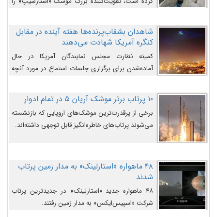
کرده است، تقویت‌کننده بزرگ موشک «استارشیپ» را
روی سکوی پرتاب نشان می‌دهد.
شاهدان بشقاب‌پرنده‌ها هفته آینده در مقابل
کنگره آمریکا شهادت می‌دهند
کمیته نظارت مجلس نمایندگان آمریکا در حال
آماده‌شدن برای برگزاری جلسات استماع در مورد آنچه
دولت و به‌ویژه ارتش در مورد بشقاب پرنده‌ها
می‌دانند، است و قرار است افشاگران یوفوها هفته آینده
۱۰ پرتاب برتر موشک آریان ۵ در تمام ادوار
در مقابل آنها شهادت دهند.
برخی از پرقدرت‌ترین موشک‌های اروپایی که بازنشسته
می‌شوند پرتاب‌های خاطره‌انگیز قابل توجهی داشته‌اند.
۴۸ ماهواره «استارلینک» به مدار زمین پرتاب
شدند
۴۸ ماهواره جدید «استارلینک» در جدیدترین پرتاب
شرکت «اسپیس‌ایکس» به مدار زمین رفتند.