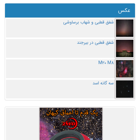
عکس
شفق قطبی و شهاب برساوشی
شفق قطبی در بیرجند
M20 M8
سه گانه اسد