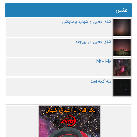
عکس
شفق قطبی و شهاب برساوشی
شفق قطبی در بیرجند
M20 M8
سه گانه اسد