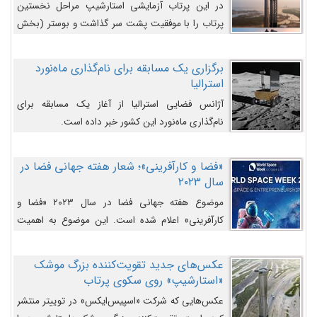
در این پرتاب آزمایشی استارشیپ مراحل نخستین
پرتاب را با موفقیت پشت سر گذاشت و بوستر (بخش
پایینی) آن (B9) توانست بخش بالایی فضاپیما (S25)
را وارد مسیر از پیش تعیین‌شده کند و سپس با یک
برگزاری یک مسابقه برای نام‌گذاری ماه‌نورد
مکانیزم جدید با موفقیت از آن جدا شود. ‌
استرالیا
آژانس فضایی استرالیا از آغاز یک مسابقه برای
نام‌گذاری ماه‌نورد این کشور خبر داده است.
«فضا و کارآفرینی»؛ شعار هفته جهانی فضا در
سال ۲۰۲۳
موضوع هفته جهانی فضا در سال ۲۰۲۳ «فضا و
کارآفرینی» اعلام شده است. این موضوع به اهمیت
روزافزون صنعت فضا در حوزه تجارت و فرصت‌های
روزافزون کارآفرینی در حوزه فضایی و مزایای جدیدی که
عکس‌های جدید تقویت‌کننده بزرگ موشک
کارآفرینان این حوزه ایجاد می‌کنند، می‌پردازد.
«استارشیپ» روی سکوی پرتاب
عکس‌هایی که شرکت «اسپیس‌ایکس» در توییتر منتشر