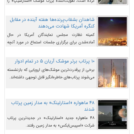
کرده است، تقویت‌کننده بزرگ موشک «استارشیپ» را
روی سکوی پرتاب نشان می‌دهد.
شاهدان بشقاب‌پرنده‌ها هفته آینده در مقابل
کنگره آمریکا شهادت می‌دهند
کمیته نظارت مجلس نمایندگان آمریکا در حال
آماده‌شدن برای برگزاری جلسات استماع در مورد آنچه
دولت و به‌ویژه ارتش در مورد بشقاب پرنده‌ها
می‌دانند، است و قرار است افشاگران یوفوها هفته آینده
۱۰ پرتاب برتر موشک آریان ۵ در تمام ادوار
در مقابل آنها شهادت دهند.
برخی از پرقدرت‌ترین موشک‌های اروپایی که بازنشسته
می‌شوند پرتاب‌های خاطره‌انگیز قابل توجهی داشته‌اند.
۴۸ ماهواره «استارلینک» به مدار زمین پرتاب
شدند
۴۸ ماهواره جدید «استارلینک» در جدیدترین پرتاب
شرکت «اسپیس‌ایکس» به مدار زمین رفتند.