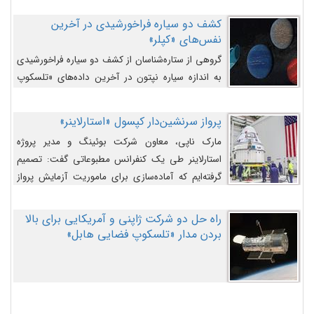
کشف دو سیاره فراخورشیدی در آخرین
نفس‌های «کپلر»
گروهی از ستاره‌شناسان از کشف دو سیاره فراخورشیدی
به اندازه سیاره نپتون در آخرین داده‌های «تلسکوپ
فضایی کپلر» خبر داده‌اند.
پرواز سرنشین‌دار کپسول «استارلاینر»
مارک ناپی، معاون شرکت بوئینگ و مدیر پروژه
استارلاینر طی یک کنفرانس مطبوعاتی گفت: تصمیم
گرفته‌ایم که آماده‌سازی برای ماموریت آزمایش پرواز
سرنشین‌دار را به تعویق بیندازیم تا این مشکلات را
اصلاح کنیم.
راه حل دو شرکت ژاپنی و آمریکایی برای بالا
بردن مدار «تلسکوپ فضایی هابل»