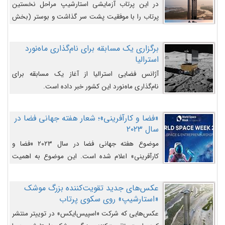
در این پرتاب آزمایشی استارشیپ مراحل نخستین
پرتاب را با موفقیت پشت سر گذاشت و بوستر (بخش
پایینی) آن (B9) توانست بخش بالایی فضاپیما (S25)
را وارد مسیر از پیش تعیین‌شده کند و سپس با یک
برگزاری یک مسابقه برای نام‌گذاری ماه‌نورد
مکانیزم جدید با موفقیت از آن جدا شود. ‌
استرالیا
آژانس فضایی استرالیا از آغاز یک مسابقه برای
نام‌گذاری ماه‌نورد این کشور خبر داده است.
«فضا و کارآفرینی»؛ شعار هفته جهانی فضا در
سال ۲۰۲۳
موضوع هفته جهانی فضا در سال ۲۰۲۳ «فضا و
کارآفرینی» اعلام شده است. این موضوع به اهمیت
روزافزون صنعت فضا در حوزه تجارت و فرصت‌های
روزافزون کارآفرینی در حوزه فضایی و مزایای جدیدی که
عکس‌های جدید تقویت‌کننده بزرگ موشک
کارآفرینان این حوزه ایجاد می‌کنند، می‌پردازد.
«استارشیپ» روی سکوی پرتاب
عکس‌هایی که شرکت «اسپیس‌ایکس» در توییتر منتشر