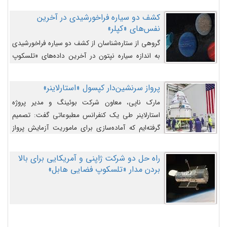
کشف دو سیاره فراخورشیدی در آخرین
نفس‌های «کپلر»
گروهی از ستاره‌شناسان از کشف دو سیاره فراخورشیدی
به اندازه سیاره نپتون در آخرین داده‌های «تلسکوپ
فضایی کپلر» خبر داده‌اند.
پرواز سرنشین‌دار کپسول «استارلاینر»
مارک ناپی، معاون شرکت بوئینگ و مدیر پروژه
استارلاینر طی یک کنفرانس مطبوعاتی گفت: تصمیم
گرفته‌ایم که آماده‌سازی برای ماموریت آزمایش پرواز
سرنشین‌دار را به تعویق بیندازیم تا این مشکلات را
اصلاح کنیم.
راه حل دو شرکت ژاپنی و آمریکایی برای بالا
بردن مدار «تلسکوپ فضایی هابل»