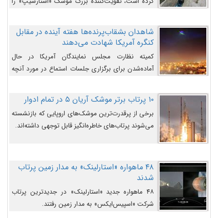
کرده است، تقویت‌کننده بزرگ موشک «استارشیپ» را
روی سکوی پرتاب نشان می‌دهد.
شاهدان بشقاب‌پرنده‌ها هفته آینده در مقابل
کنگره آمریکا شهادت می‌دهند
کمیته نظارت مجلس نمایندگان آمریکا در حال
آماده‌شدن برای برگزاری جلسات استماع در مورد آنچه
دولت و به‌ویژه ارتش در مورد بشقاب پرنده‌ها
می‌دانند، است و قرار است افشاگران یوفوها هفته آینده
۱۰ پرتاب برتر موشک آریان ۵ در تمام ادوار
در مقابل آنها شهادت دهند.
برخی از پرقدرت‌ترین موشک‌های اروپایی که بازنشسته
می‌شوند پرتاب‌های خاطره‌انگیز قابل توجهی داشته‌اند.
۴۸ ماهواره «استارلینک» به مدار زمین پرتاب
شدند
۴۸ ماهواره جدید «استارلینک» در جدیدترین پرتاب
شرکت «اسپیس‌ایکس» به مدار زمین رفتند.