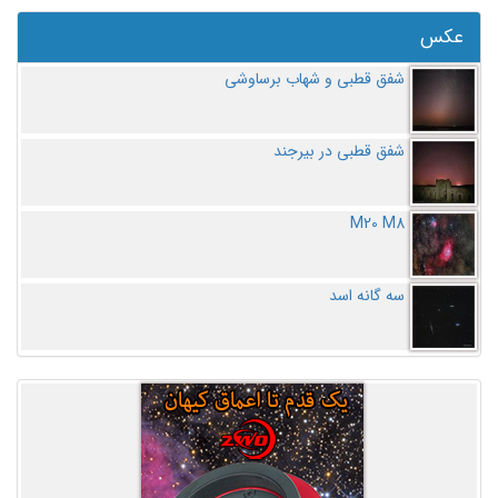
عکس
شفق قطبی و شهاب برساوشی
شفق قطبی در بیرجند
M20 M8
سه گانه اسد