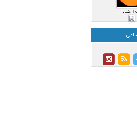
ه امشب
ماعی