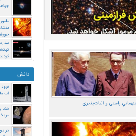
جواهر
مامور
منشاء 
خورشی
ستاره
کهکشان
کردند
دانش
فرود 
آب ماه
ینهمانیِ راستی و اثبات‌پذیری
هند ب
مریخی
در دو