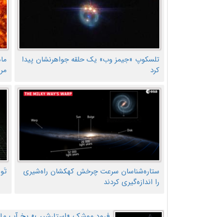
تلسکوپ «جیمز وب» یک حلقه جواهرنشان پیدا
ما
کرد
مر
ستاره‌شناسان سرعت چرخش کهکشان راه‌شیری
تَو
را اندازه‌گیری کردند
فرود موشک «استارشیپ» یخ آب ماه ر