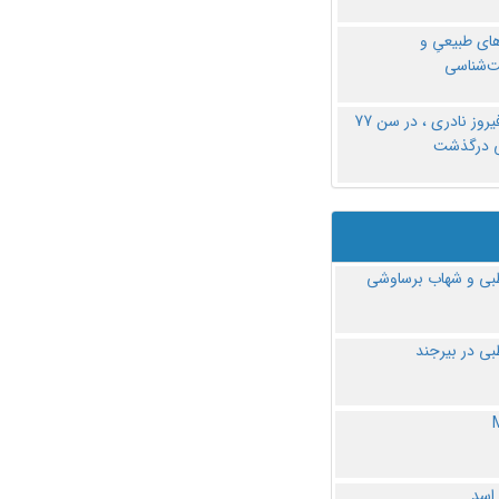
های طبیعیِ و
‌شناسی
دکتر فیروز نادری ، در سن 77
ی درگذشت
ی و شهاب برساوشی
ی در بیرجند
 اسد