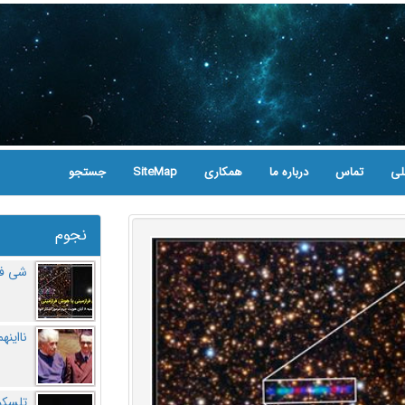
لی
تماس
درباره ما
همکاری
SiteMap
جستجو
نجوم
شی فر
نااینه
تلسکو