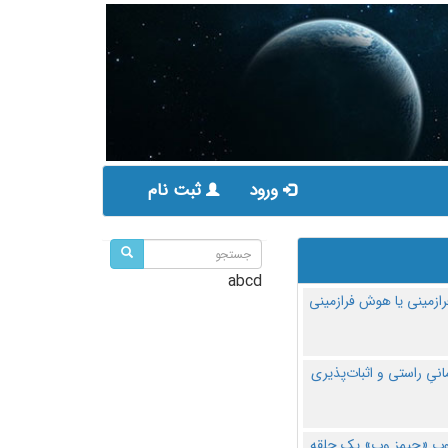
ورود
ثبت نام
abcd
ازمینی یا هوش فرازمینی
مانیِ راستی و اثبات‌پذیری
پ «جیمز وب» یک حلقه