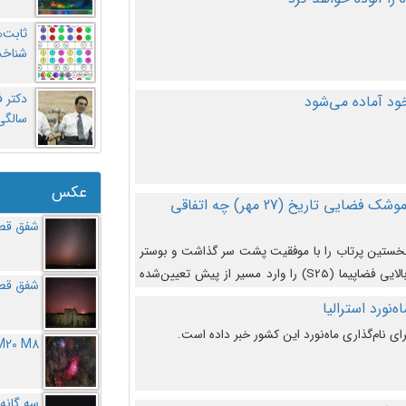
ثابت‌
شناخت
د آماده می‌شود
سالگ
عکس
در دومین پرتاب آزمایشی بزرگترین موشک فضایی تاریخ (27 مهر‌) چه اتفاقی
شفق قطب
نخستین پرتاب را با موفقیت پشت سر گذاشت و بوستر
(بخش پایینی) آن (B9) توانست بخش بالایی فضاپیما (S25) را وارد مسیر از پیش تعیین‌شده
شفق قطب
از آن جدا شود. ‌
‌نورد استرالیا
ای نام‌گذاری ماه‌نورد این کشور خبر داده است.
M20 M8
سه گانه