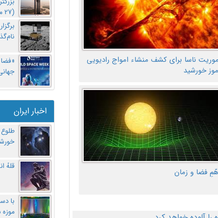
بزرگت
(27 مهر‌) چه اتفاقی افتاد؟
برگزا
نام‌گذ
موریت ناسا برای کشف منشاء امواج رادیویی
«فضا و
موز خورشید
جهانی 
اخبار ایران
طلوع 
خورشی
قلهُ ا
هّمِ فضا و زمان
با دست
موزه 
ا آلوده خواهد کرد