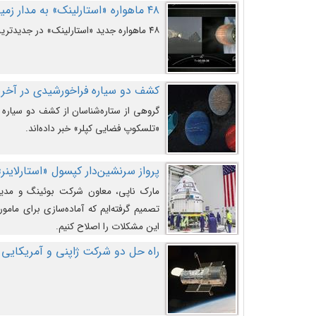
۴۸ ماهواره «استارلینک» به مدار زمین پرتاب شدند
۴۸ ماهواره جدید «استارلینک» در جدیدترین پرتاب شرکت «اسپیس‌ایکس» به مدار زمین رفتند.
کشف دو سیاره فراخورشیدی در آخری
گروهی از ستاره‌شناسان از کشف دو سیاره ف
«تلسکوپ فضایی کپلر» خبر داده‌اند.
پرواز سرنشین‌دار کپسول «استارلاینر»
مارک ناپی، معاون شرکت بوئینگ و مدیر
تصمیم گرفته‌ایم که آماده‌سازی برای مامور
این مشکلات را اصلاح کنیم.
راه حل دو شرکت ژاپنی و آمریکایی 