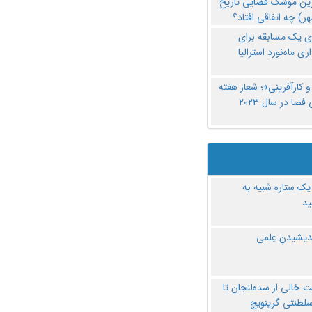
رین موشک فضایی تاریخ
ری یک مسابقه برای
اری ماه‌نورد استرالیا
 کارآفرینی»؛ شعار هفته
فضا در سال ۲۰۲۳
یک ستاره شبیه به
د
ندیشیدنِ عِلمی
 خالی از سده‌لنجان تا
سلطنتی گرینویچ