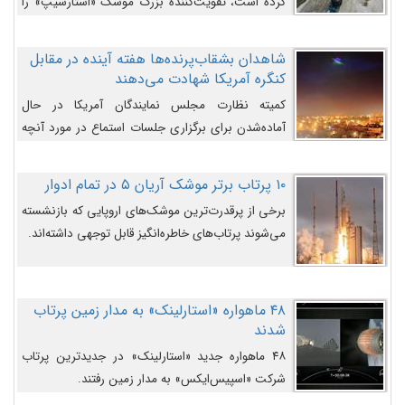
کرده است، تقویت‌کننده بزرگ موشک «استارشیپ» را
روی سکوی پرتاب نشان می‌دهد.
شاهدان بشقاب‌پرنده‌ها هفته آینده در مقابل
کنگره آمریکا شهادت می‌دهند
کمیته نظارت مجلس نمایندگان آمریکا در حال
آماده‌شدن برای برگزاری جلسات استماع در مورد آنچه
دولت و به‌ویژه ارتش در مورد بشقاب پرنده‌ها
می‌دانند، است و قرار است افشاگران یوفوها هفته آینده
۱۰ پرتاب برتر موشک آریان ۵ در تمام ادوار
در مقابل آنها شهادت دهند.
برخی از پرقدرت‌ترین موشک‌های اروپایی که بازنشسته
می‌شوند پرتاب‌های خاطره‌انگیز قابل توجهی داشته‌اند.
۴۸ ماهواره «استارلینک» به مدار زمین پرتاب
شدند
۴۸ ماهواره جدید «استارلینک» در جدیدترین پرتاب
شرکت «اسپیس‌ایکس» به مدار زمین رفتند.