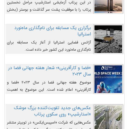
در این پرتاب آزمایشی استارشیپ مراحل نخستین
پرتاب را با موفقیت پشت سر گذاشت و بوستر (بخش
پایینی) آن (B9) توانست بخش بالایی فضاپیما (S25)
را وارد مسیر از پیش تعیین‌شده کند و سپس با یک
برگزاری یک مسابقه برای نام‌گذاری ماه‌نورد
مکانیزم جدید با موفقیت از آن جدا شود. ‌
استرالیا
آژانس فضایی استرالیا از آغاز یک مسابقه برای
نام‌گذاری ماه‌نورد این کشور خبر داده است.
«فضا و کارآفرینی»؛ شعار هفته جهانی فضا در
سال ۲۰۲۳
موضوع هفته جهانی فضا در سال ۲۰۲۳ «فضا و
کارآفرینی» اعلام شده است. این موضوع به اهمیت
روزافزون صنعت فضا در حوزه تجارت و فرصت‌های
روزافزون کارآفرینی در حوزه فضایی و مزایای جدیدی که
عکس‌های جدید تقویت‌کننده بزرگ موشک
کارآفرینان این حوزه ایجاد می‌کنند، می‌پردازد.
«استارشیپ» روی سکوی پرتاب
عکس‌هایی که شرکت «اسپیس‌ایکس» در توییتر منتشر