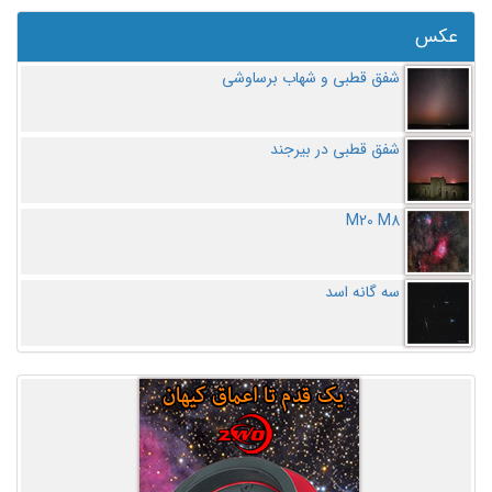
عکس
شفق قطبی و شهاب برساوشی
شفق قطبی در بیرجند
M20 M8
سه گانه اسد