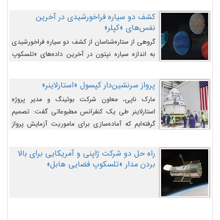
کشف دو سیاره فراخورشیدی در آخرین
نفس‌های «کپلر»
گروهی از ستاره‌شناسان از کشف دو سیاره فراخورشیدی
به اندازه سیاره نپتون در آخرین داده‌های «تلسکوپ
فضایی کپلر» خبر داده‌اند.
پرواز سرنشین‌دار کپسول «استارلاینر»
مارک ناپی، معاون شرکت بوئینگ و مدیر پروژه
استارلاینر طی یک کنفرانس مطبوعاتی گفت: تصمیم
گرفته‌ایم که آماده‌سازی برای ماموریت آزمایش پرواز
سرنشین‌دار را به تعویق بیندازیم تا این مشکلات را
اصلاح کنیم.
راه حل دو شرکت ژاپنی و آمریکایی برای بالا
بردن مدار «تلسکوپ فضایی هابل»