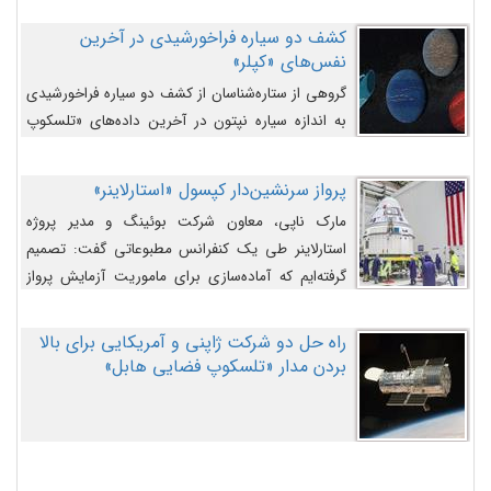
کشف دو سیاره فراخورشیدی در آخرین
نفس‌های «کپلر»
گروهی از ستاره‌شناسان از کشف دو سیاره فراخورشیدی
به اندازه سیاره نپتون در آخرین داده‌های «تلسکوپ
فضایی کپلر» خبر داده‌اند.
پرواز سرنشین‌دار کپسول «استارلاینر»
مارک ناپی، معاون شرکت بوئینگ و مدیر پروژه
استارلاینر طی یک کنفرانس مطبوعاتی گفت: تصمیم
گرفته‌ایم که آماده‌سازی برای ماموریت آزمایش پرواز
سرنشین‌دار را به تعویق بیندازیم تا این مشکلات را
اصلاح کنیم.
راه حل دو شرکت ژاپنی و آمریکایی برای بالا
بردن مدار «تلسکوپ فضایی هابل»