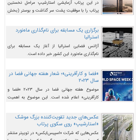
در این پرتاب آزمایشی استارشیپ مراحل نخستین
پرتاب را با موفقیت پشت سر گذاشت و بوستر (بخش
پایینی) آن (B9) توانست بخش بالایی فضاپیما (S25)
را وارد مسیر از پیش تعیین‌شده کند و سپس با یک
برگزاری یک مسابقه برای نام‌گذاری ماه‌نورد
مکانیزم جدید با موفقیت از آن جدا شود. ‌
استرالیا
آژانس فضایی استرالیا از آغاز یک مسابقه برای
نام‌گذاری ماه‌نورد این کشور خبر داده است.
«فضا و کارآفرینی»؛ شعار هفته جهانی فضا در
سال ۲۰۲۳
موضوع هفته جهانی فضا در سال ۲۰۲۳ «فضا و
کارآفرینی» اعلام شده است. این موضوع به اهمیت
روزافزون صنعت فضا در حوزه تجارت و فرصت‌های
روزافزون کارآفرینی در حوزه فضایی و مزایای جدیدی که
عکس‌های جدید تقویت‌کننده بزرگ موشک
کارآفرینان این حوزه ایجاد می‌کنند، می‌پردازد.
«استارشیپ» روی سکوی پرتاب
عکس‌هایی که شرکت «اسپیس‌ایکس» در توییتر منتشر