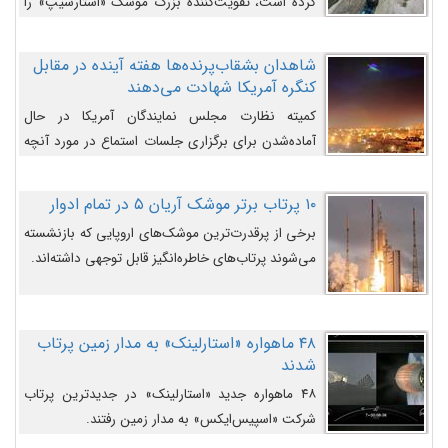
کرده است، تقویت‌کننده بزرگ موشک «استارشیپ» را
روی سکوی پرتاب نشان می‌دهد.
شاهدان بشقاب‌پرنده‌ها هفته آینده در مقابل
کنگره آمریکا شهادت می‌دهند
کمیته نظارت مجلس نمایندگان آمریکا در حال
آماده‌شدن برای برگزاری جلسات استماع در مورد آنچه
دولت و به‌ویژه ارتش در مورد بشقاب پرنده‌ها
می‌دانند، است و قرار است افشاگران یوفوها هفته آینده
۱۰ پرتاب برتر موشک آریان ۵ در تمام ادوار
در مقابل آنها شهادت دهند.
برخی از پرقدرت‌ترین موشک‌های اروپایی که بازنشسته
می‌شوند پرتاب‌های خاطره‌انگیز قابل توجهی داشته‌اند.
۴۸ ماهواره «استارلینک» به مدار زمین پرتاب
شدند
۴۸ ماهواره جدید «استارلینک» در جدیدترین پرتاب
شرکت «اسپیس‌ایکس» به مدار زمین رفتند.