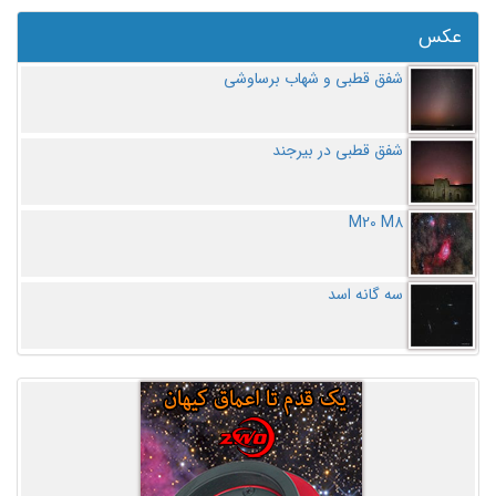
عکس
شفق قطبی و شهاب برساوشی
شفق قطبی در بیرجند
M20 M8
سه گانه اسد