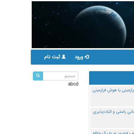
ورود
ثبت نام
abcd
ازمینی یا هوش فرازمینی
مانیِ راستی و اثبات‌پذیری
پ «جیمز وب» یک حلقه