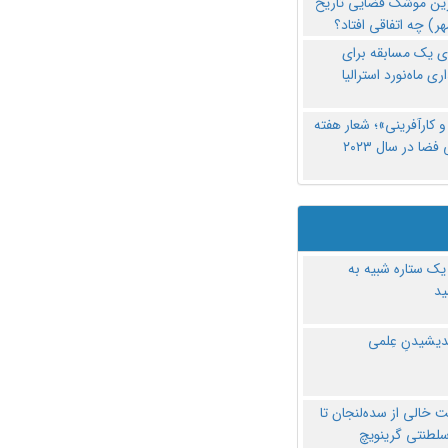
رین موشک فضایی تاریخ
ری یک مسابقه برای
اری ماه‌نورد استرالیا
 کارآفرینی»؛ شعار هفته
فضا در سال ۲۰۲۳
یک ستاره شبیه به
د
ندیشیدنِ عِلمی
 خالی از سده‌لنجان تا
سلطنتی گرینویچ