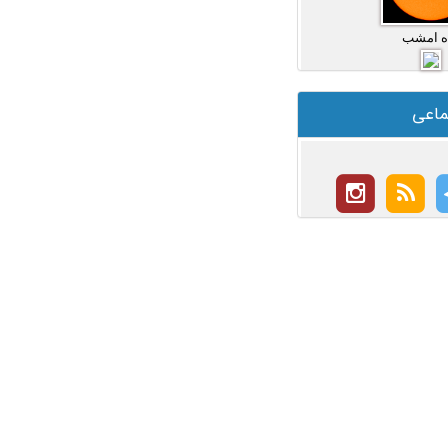
ه امشب
ماعی