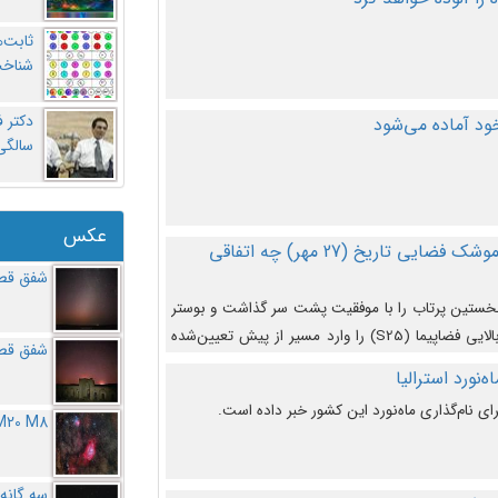
ثابت‌
شناخت
د آماده می‌شود
سالگ
عکس
در دومین پرتاب آزمایشی بزرگترین موشک فضایی تاریخ (27 مهر‌) چه اتفاقی
شفق قطب
نخستین پرتاب را با موفقیت پشت سر گذاشت و بوستر
(بخش پایینی) آن (B9) توانست بخش بالایی فضاپیما (S25) را وارد مسیر از پیش تعیین‌شده
شفق قطب
از آن جدا شود. ‌
‌نورد استرالیا
ای نام‌گذاری ماه‌نورد این کشور خبر داده است.
M20 M8
سه گانه