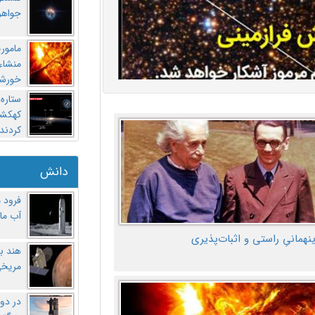
جواهر
مامور
منشاء 
خورشی
ستاره
کهکشان
کردند
دانش
فرود 
آب ماه
ینهمانیِ راستی و اثبات‌پذیری
هند ب
مریخی
در دو