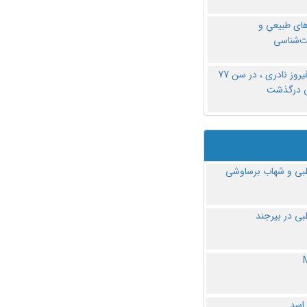
های طبیعیِ و
‌شناسی
دکتر فیروز نادری ، در سن 77
ی درگذشت
ی و شهاب برساوشی
ی در بیرجند
 اسد