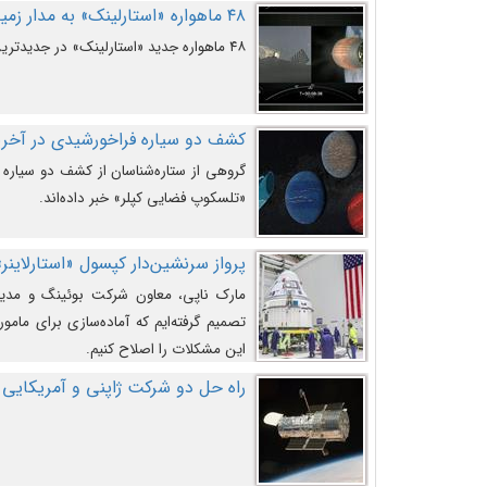
۴۸ ماهواره «استارلینک» به مدار زمین پرتاب شدند
۴۸ ماهواره جدید «استارلینک» در جدیدترین پرتاب شرکت «اسپیس‌ایکس» به مدار زمین رفتند.
کشف دو سیاره فراخورشیدی در آخری
گروهی از ستاره‌شناسان از کشف دو سیاره ف
«تلسکوپ فضایی کپلر» خبر داده‌اند.
پرواز سرنشین‌دار کپسول «استارلاینر»
مارک ناپی، معاون شرکت بوئینگ و مدیر
تصمیم گرفته‌ایم که آماده‌سازی برای مامور
این مشکلات را اصلاح کنیم.
راه حل دو شرکت ژاپنی و آمریکایی 