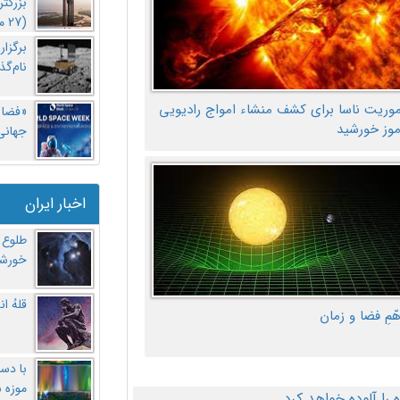
بزرگت
(27 مهر‌) چه اتفاقی افتاد؟
برگزا
نام‌گذ
موریت ناسا برای کشف منشاء امواج رادیویی
«فضا و
موز خورشید
جهانی 
اخبار ایران
طلوع 
خورشی
قلهُ ا
هّمِ فضا و زمان
با دست
موزه 
ا آلوده خواهد کرد