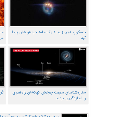
تلسکوپ «جیمز وب» یک حلقه جواهرنشان پیدا
ما
کرد
مر
ستاره‌شناسان سرعت چرخش کهکشان راه‌شیری
تَو
را اندازه‌گیری کردند
فرود موشک «استارشیپ» یخ آب ماه ر