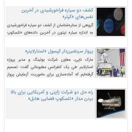
کشف دو سیاره فراخورشیدی در آخرین
نفس‌های «کپلر»
گروهی از ستاره‌شناسان از کشف دو سیاره فراخورشیدی
به اندازه سیاره نپتون در آخرین داده‌های «تلسکوپ
فضایی کپلر» خبر داده‌اند.
پرواز سرنشین‌دار کپسول «استارلاینر»
مارک ناپی، معاون شرکت بوئینگ و مدیر پروژه
استارلاینر طی یک کنفرانس مطبوعاتی گفت: تصمیم
گرفته‌ایم که آماده‌سازی برای ماموریت آزمایش پرواز
سرنشین‌دار را به تعویق بیندازیم تا این مشکلات را
اصلاح کنیم.
راه حل دو شرکت ژاپنی و آمریکایی برای بالا
بردن مدار «تلسکوپ فضایی هابل»