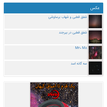
عکس
شفق قطبی و شهاب برساوشی
شفق قطبی در بیرجند
M20 M8
سه گانه اسد