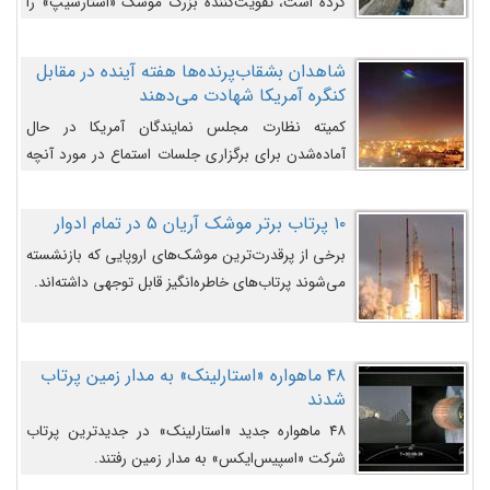
کرده است، تقویت‌کننده بزرگ موشک «استارشیپ» را
روی سکوی پرتاب نشان می‌دهد.
شاهدان بشقاب‌پرنده‌ها هفته آینده در مقابل
کنگره آمریکا شهادت می‌دهند
کمیته نظارت مجلس نمایندگان آمریکا در حال
آماده‌شدن برای برگزاری جلسات استماع در مورد آنچه
دولت و به‌ویژه ارتش در مورد بشقاب پرنده‌ها
می‌دانند، است و قرار است افشاگران یوفوها هفته آینده
۱۰ پرتاب برتر موشک آریان ۵ در تمام ادوار
در مقابل آنها شهادت دهند.
برخی از پرقدرت‌ترین موشک‌های اروپایی که بازنشسته
می‌شوند پرتاب‌های خاطره‌انگیز قابل توجهی داشته‌اند.
۴۸ ماهواره «استارلینک» به مدار زمین پرتاب
شدند
۴۸ ماهواره جدید «استارلینک» در جدیدترین پرتاب
شرکت «اسپیس‌ایکس» به مدار زمین رفتند.