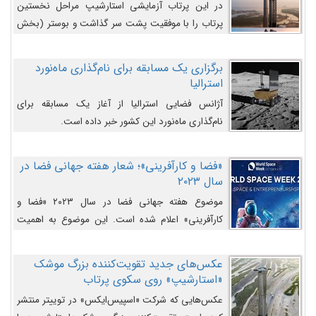
در این پرتاب آزمایشی استارشیپ مراحل نخستین
پرتاب را با موفقیت پشت سر گذاشت و بوستر (بخش
پایینی) آن (B9) توانست بخش بالایی فضاپیما (S25)
را وارد مسیر از پیش تعیین‌شده کند و سپس با یک
برگزاری یک مسابقه برای نام‌گذاری ماه‌نورد
مکانیزم جدید با موفقیت از آن جدا شود. ‌
استرالیا
آژانس فضایی استرالیا از آغاز یک مسابقه برای
نام‌گذاری ماه‌نورد این کشور خبر داده است.
«فضا و کارآفرینی»؛ شعار هفته جهانی فضا در
سال ۲۰۲۳
موضوع هفته جهانی فضا در سال ۲۰۲۳ «فضا و
کارآفرینی» اعلام شده است. این موضوع به اهمیت
روزافزون صنعت فضا در حوزه تجارت و فرصت‌های
روزافزون کارآفرینی در حوزه فضایی و مزایای جدیدی که
عکس‌های جدید تقویت‌کننده بزرگ موشک
کارآفرینان این حوزه ایجاد می‌کنند، می‌پردازد.
«استارشیپ» روی سکوی پرتاب
عکس‌هایی که شرکت «اسپیس‌ایکس» در توییتر منتشر