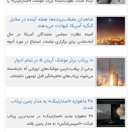
کرده است، تقویت‌کننده بزرگ موشک «استارشیپ» را
روی سکوی پرتاب نشان می‌دهد.
شاهدان بشقاب‌پرنده‌ها هفته آینده در مقابل
کنگره آمریکا شهادت می‌دهند
کمیته نظارت مجلس نمایندگان آمریکا در حال
آماده‌شدن برای برگزاری جلسات استماع در مورد آنچه
دولت و به‌ویژه ارتش در مورد بشقاب پرنده‌ها
می‌دانند، است و قرار است افشاگران یوفوها هفته آینده
۱۰ پرتاب برتر موشک آریان ۵ در تمام ادوار
در مقابل آنها شهادت دهند.
برخی از پرقدرت‌ترین موشک‌های اروپایی که بازنشسته
می‌شوند پرتاب‌های خاطره‌انگیز قابل توجهی داشته‌اند.
۴۸ ماهواره «استارلینک» به مدار زمین پرتاب
شدند
۴۸ ماهواره جدید «استارلینک» در جدیدترین پرتاب
شرکت «اسپیس‌ایکس» به مدار زمین رفتند.