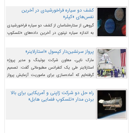
کشف دو سیاره فراخورشیدی در آخرین
نفس‌های «کپلر»
گروهی از ستاره‌شناسان از کشف دو سیاره فراخورشیدی
به اندازه سیاره نپتون در آخرین داده‌های «تلسکوپ
فضایی کپلر» خبر داده‌اند.
پرواز سرنشین‌دار کپسول «استارلاینر»
مارک ناپی، معاون شرکت بوئینگ و مدیر پروژه
استارلاینر طی یک کنفرانس مطبوعاتی گفت: تصمیم
گرفته‌ایم که آماده‌سازی برای ماموریت آزمایش پرواز
سرنشین‌دار را به تعویق بیندازیم تا این مشکلات را
اصلاح کنیم.
راه حل دو شرکت ژاپنی و آمریکایی برای بالا
بردن مدار «تلسکوپ فضایی هابل»