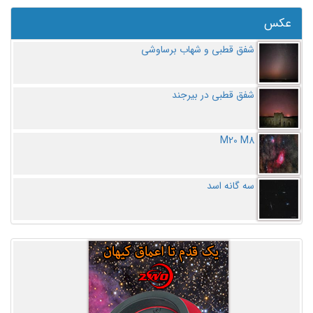
عکس
شفق قطبی و شهاب برساوشی
شفق قطبی در بیرجند
M20 M8
سه گانه اسد