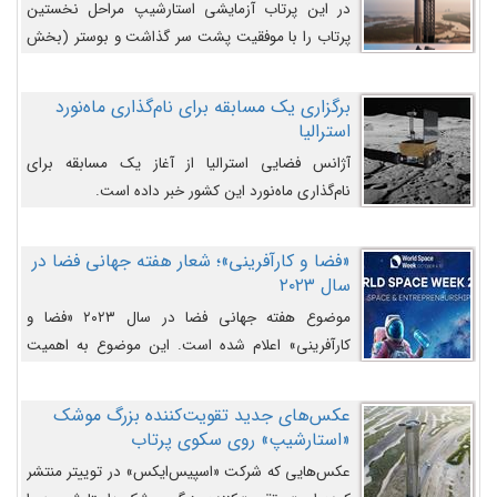
در این پرتاب آزمایشی استارشیپ مراحل نخستین
پرتاب را با موفقیت پشت سر گذاشت و بوستر (بخش
پایینی) آن (B9) توانست بخش بالایی فضاپیما (S25)
را وارد مسیر از پیش تعیین‌شده کند و سپس با یک
برگزاری یک مسابقه برای نام‌گذاری ماه‌نورد
مکانیزم جدید با موفقیت از آن جدا شود. ‌
استرالیا
آژانس فضایی استرالیا از آغاز یک مسابقه برای
نام‌گذاری ماه‌نورد این کشور خبر داده است.
«فضا و کارآفرینی»؛ شعار هفته جهانی فضا در
سال ۲۰۲۳
موضوع هفته جهانی فضا در سال ۲۰۲۳ «فضا و
کارآفرینی» اعلام شده است. این موضوع به اهمیت
روزافزون صنعت فضا در حوزه تجارت و فرصت‌های
روزافزون کارآفرینی در حوزه فضایی و مزایای جدیدی که
عکس‌های جدید تقویت‌کننده بزرگ موشک
کارآفرینان این حوزه ایجاد می‌کنند، می‌پردازد.
«استارشیپ» روی سکوی پرتاب
عکس‌هایی که شرکت «اسپیس‌ایکس» در توییتر منتشر