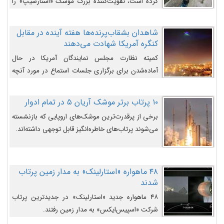
کرده است، تقویت‌کننده بزرگ موشک «استارشیپ» را
روی سکوی پرتاب نشان می‌دهد.
شاهدان بشقاب‌پرنده‌ها هفته آینده در مقابل
کنگره آمریکا شهادت می‌دهند
کمیته نظارت مجلس نمایندگان آمریکا در حال
آماده‌شدن برای برگزاری جلسات استماع در مورد آنچه
دولت و به‌ویژه ارتش در مورد بشقاب پرنده‌ها
می‌دانند، است و قرار است افشاگران یوفوها هفته آینده
۱۰ پرتاب برتر موشک آریان ۵ در تمام ادوار
در مقابل آنها شهادت دهند.
برخی از پرقدرت‌ترین موشک‌های اروپایی که بازنشسته
می‌شوند پرتاب‌های خاطره‌انگیز قابل توجهی داشته‌اند.
۴۸ ماهواره «استارلینک» به مدار زمین پرتاب
شدند
۴۸ ماهواره جدید «استارلینک» در جدیدترین پرتاب
شرکت «اسپیس‌ایکس» به مدار زمین رفتند.