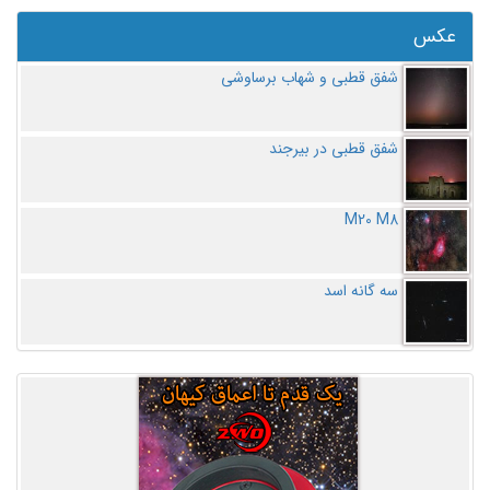
عکس
شفق قطبی و شهاب برساوشی
شفق قطبی در بیرجند
M20 M8
سه گانه اسد