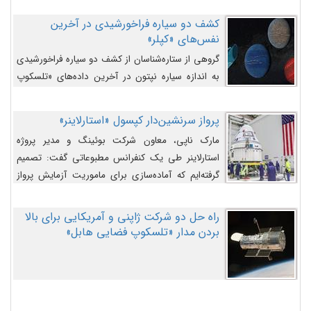
کشف دو سیاره فراخورشیدی در آخرین
نفس‌های «کپلر»
گروهی از ستاره‌شناسان از کشف دو سیاره فراخورشیدی
به اندازه سیاره نپتون در آخرین داده‌های «تلسکوپ
فضایی کپلر» خبر داده‌اند.
پرواز سرنشین‌دار کپسول «استارلاینر»
مارک ناپی، معاون شرکت بوئینگ و مدیر پروژه
استارلاینر طی یک کنفرانس مطبوعاتی گفت: تصمیم
گرفته‌ایم که آماده‌سازی برای ماموریت آزمایش پرواز
سرنشین‌دار را به تعویق بیندازیم تا این مشکلات را
اصلاح کنیم.
راه حل دو شرکت ژاپنی و آمریکایی برای بالا
بردن مدار «تلسکوپ فضایی هابل»