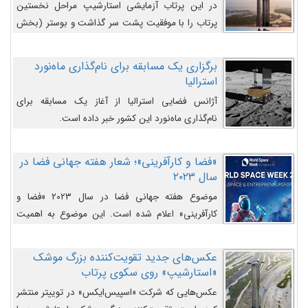
در این پرتاب آزمایشی استارشیپ مراحل نخستین
پرتاب را با موفقیت پشت سر گذاشت و بوستر (بخش
پایینی) آن (B9) توانست بخش بالایی فضاپیما (S25)
را وارد مسیر از پیش تعیین‌شده کند و سپس با یک
برگزاری یک مسابقه برای نام‌گذاری ماه‌نورد
مکانیزم جدید با موفقیت از آن جدا شود. ‌
استرالیا
آژانس فضایی استرالیا از آغاز یک مسابقه برای
نام‌گذاری ماه‌نورد این کشور خبر داده است.
«فضا و کارآفرینی»؛ شعار هفته جهانی فضا در
سال ۲۰۲۳
موضوع هفته جهانی فضا در سال ۲۰۲۳ «فضا و
کارآفرینی» اعلام شده است. این موضوع به اهمیت
روزافزون صنعت فضا در حوزه تجارت و فرصت‌های
روزافزون کارآفرینی در حوزه فضایی و مزایای جدیدی که
عکس‌های جدید تقویت‌کننده بزرگ موشک
کارآفرینان این حوزه ایجاد می‌کنند، می‌پردازد.
«استارشیپ» روی سکوی پرتاب
عکس‌هایی که شرکت «اسپیس‌ایکس» در توییتر منتشر