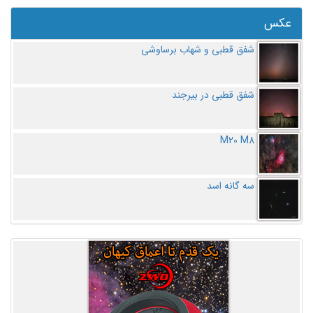
عکس
شفق قطبی و شهاب برساوشی
شفق قطبی در بیرجند
M20 M8
سه گانه اسد