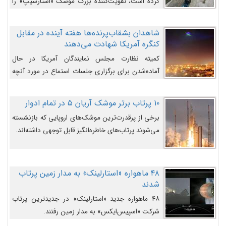
کرده است، تقویت‌کننده بزرگ موشک «استارشیپ» را
روی سکوی پرتاب نشان می‌دهد.
شاهدان بشقاب‌پرنده‌ها هفته آینده در مقابل
کنگره آمریکا شهادت می‌دهند
کمیته نظارت مجلس نمایندگان آمریکا در حال
آماده‌شدن برای برگزاری جلسات استماع در مورد آنچه
دولت و به‌ویژه ارتش در مورد بشقاب پرنده‌ها
می‌دانند، است و قرار است افشاگران یوفوها هفته آینده
۱۰ پرتاب برتر موشک آریان ۵ در تمام ادوار
در مقابل آنها شهادت دهند.
برخی از پرقدرت‌ترین موشک‌های اروپایی که بازنشسته
می‌شوند پرتاب‌های خاطره‌انگیز قابل توجهی داشته‌اند.
۴۸ ماهواره «استارلینک» به مدار زمین پرتاب
شدند
۴۸ ماهواره جدید «استارلینک» در جدیدترین پرتاب
شرکت «اسپیس‌ایکس» به مدار زمین رفتند.