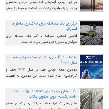
در این پرتاب آزمایشی استارشیپ مراحل نخستین
پرتاب را با موفقیت پشت سر گذاشت و بوستر (بخش
پایینی) آن (B9) توانست بخش بالایی فضاپیما (S25)
را وارد مسیر از پیش تعیین‌شده کند و سپس با یک
برگزاری یک مسابقه برای نام‌گذاری ماه‌نورد
مکانیزم جدید با موفقیت از آن جدا شود. ‌
استرالیا
آژانس فضایی استرالیا از آغاز یک مسابقه برای
نام‌گذاری ماه‌نورد این کشور خبر داده است.
«فضا و کارآفرینی»؛ شعار هفته جهانی فضا در
سال ۲۰۲۳
موضوع هفته جهانی فضا در سال ۲۰۲۳ «فضا و
کارآفرینی» اعلام شده است. این موضوع به اهمیت
روزافزون صنعت فضا در حوزه تجارت و فرصت‌های
روزافزون کارآفرینی در حوزه فضایی و مزایای جدیدی که
عکس‌های جدید تقویت‌کننده بزرگ موشک
کارآفرینان این حوزه ایجاد می‌کنند، می‌پردازد.
«استارشیپ» روی سکوی پرتاب
عکس‌هایی که شرکت «اسپیس‌ایکس» در توییتر منتشر