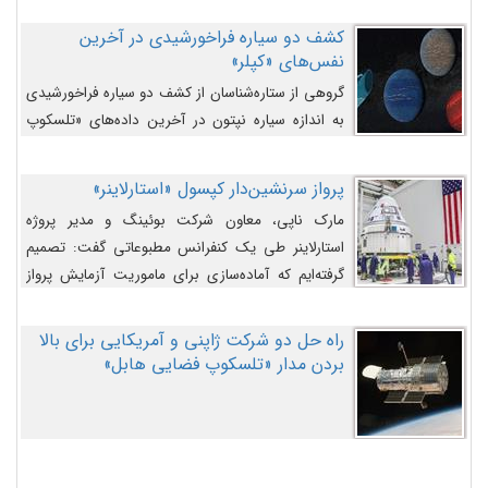
کشف دو سیاره فراخورشیدی در آخرین
نفس‌های «کپلر»
گروهی از ستاره‌شناسان از کشف دو سیاره فراخورشیدی
به اندازه سیاره نپتون در آخرین داده‌های «تلسکوپ
فضایی کپلر» خبر داده‌اند.
پرواز سرنشین‌دار کپسول «استارلاینر»
مارک ناپی، معاون شرکت بوئینگ و مدیر پروژه
استارلاینر طی یک کنفرانس مطبوعاتی گفت: تصمیم
گرفته‌ایم که آماده‌سازی برای ماموریت آزمایش پرواز
سرنشین‌دار را به تعویق بیندازیم تا این مشکلات را
اصلاح کنیم.
راه حل دو شرکت ژاپنی و آمریکایی برای بالا
بردن مدار «تلسکوپ فضایی هابل»