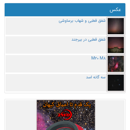
عکس
شفق قطبی و شهاب برساوشی
شفق قطبی در بیرجند
M20 M8
سه گانه اسد