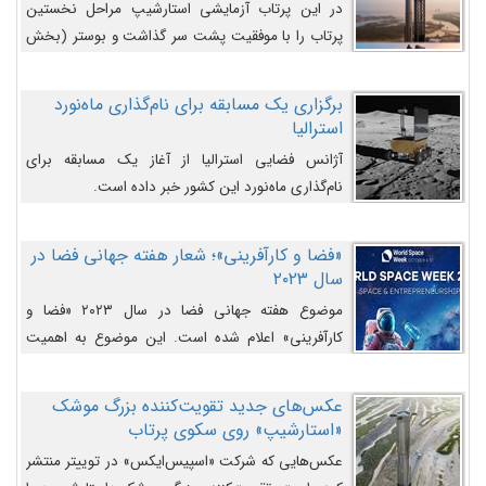
در این پرتاب آزمایشی استارشیپ مراحل نخستین
پرتاب را با موفقیت پشت سر گذاشت و بوستر (بخش
پایینی) آن (B9) توانست بخش بالایی فضاپیما (S25)
را وارد مسیر از پیش تعیین‌شده کند و سپس با یک
برگزاری یک مسابقه برای نام‌گذاری ماه‌نورد
مکانیزم جدید با موفقیت از آن جدا شود. ‌
استرالیا
آژانس فضایی استرالیا از آغاز یک مسابقه برای
نام‌گذاری ماه‌نورد این کشور خبر داده است.
«فضا و کارآفرینی»؛ شعار هفته جهانی فضا در
سال ۲۰۲۳
موضوع هفته جهانی فضا در سال ۲۰۲۳ «فضا و
کارآفرینی» اعلام شده است. این موضوع به اهمیت
روزافزون صنعت فضا در حوزه تجارت و فرصت‌های
روزافزون کارآفرینی در حوزه فضایی و مزایای جدیدی که
عکس‌های جدید تقویت‌کننده بزرگ موشک
کارآفرینان این حوزه ایجاد می‌کنند، می‌پردازد.
«استارشیپ» روی سکوی پرتاب
عکس‌هایی که شرکت «اسپیس‌ایکس» در توییتر منتشر