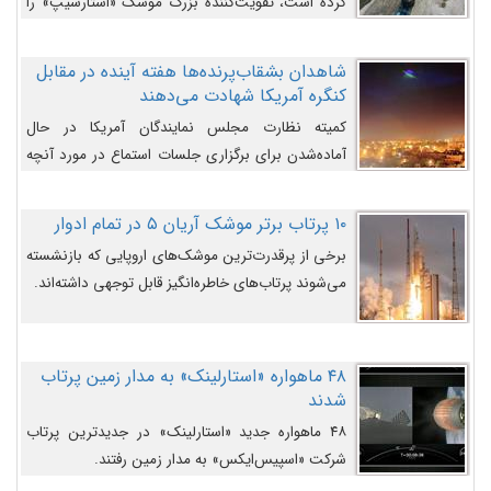
کرده است، تقویت‌کننده بزرگ موشک «استارشیپ» را
روی سکوی پرتاب نشان می‌دهد.
شاهدان بشقاب‌پرنده‌ها هفته آینده در مقابل
کنگره آمریکا شهادت می‌دهند
کمیته نظارت مجلس نمایندگان آمریکا در حال
آماده‌شدن برای برگزاری جلسات استماع در مورد آنچه
دولت و به‌ویژه ارتش در مورد بشقاب پرنده‌ها
می‌دانند، است و قرار است افشاگران یوفوها هفته آینده
۱۰ پرتاب برتر موشک آریان ۵ در تمام ادوار
در مقابل آنها شهادت دهند.
برخی از پرقدرت‌ترین موشک‌های اروپایی که بازنشسته
می‌شوند پرتاب‌های خاطره‌انگیز قابل توجهی داشته‌اند.
۴۸ ماهواره «استارلینک» به مدار زمین پرتاب
شدند
۴۸ ماهواره جدید «استارلینک» در جدیدترین پرتاب
شرکت «اسپیس‌ایکس» به مدار زمین رفتند.