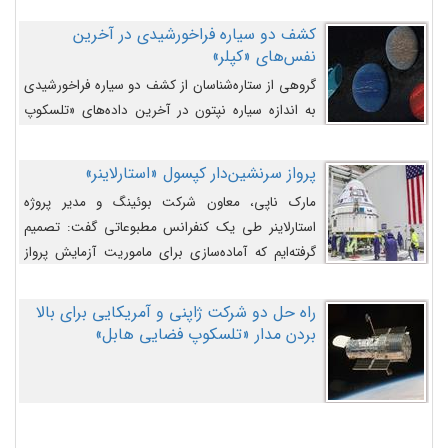
کشف دو سیاره فراخورشیدی در آخرین
نفس‌های «کپلر»
گروهی از ستاره‌شناسان از کشف دو سیاره فراخورشیدی
به اندازه سیاره نپتون در آخرین داده‌های «تلسکوپ
فضایی کپلر» خبر داده‌اند.
پرواز سرنشین‌دار کپسول «استارلاینر»
مارک ناپی، معاون شرکت بوئینگ و مدیر پروژه
استارلاینر طی یک کنفرانس مطبوعاتی گفت: تصمیم
گرفته‌ایم که آماده‌سازی برای ماموریت آزمایش پرواز
سرنشین‌دار را به تعویق بیندازیم تا این مشکلات را
اصلاح کنیم.
راه حل دو شرکت ژاپنی و آمریکایی برای بالا
بردن مدار «تلسکوپ فضایی هابل»