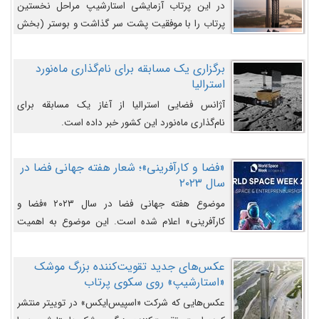
در این پرتاب آزمایشی استارشیپ مراحل نخستین
پرتاب را با موفقیت پشت سر گذاشت و بوستر (بخش
پایینی) آن (B9) توانست بخش بالایی فضاپیما (S25)
را وارد مسیر از پیش تعیین‌شده کند و سپس با یک
برگزاری یک مسابقه برای نام‌گذاری ماه‌نورد
مکانیزم جدید با موفقیت از آن جدا شود. ‌
استرالیا
آژانس فضایی استرالیا از آغاز یک مسابقه برای
نام‌گذاری ماه‌نورد این کشور خبر داده است.
«فضا و کارآفرینی»؛ شعار هفته جهانی فضا در
سال ۲۰۲۳
موضوع هفته جهانی فضا در سال ۲۰۲۳ «فضا و
کارآفرینی» اعلام شده است. این موضوع به اهمیت
روزافزون صنعت فضا در حوزه تجارت و فرصت‌های
روزافزون کارآفرینی در حوزه فضایی و مزایای جدیدی که
عکس‌های جدید تقویت‌کننده بزرگ موشک
کارآفرینان این حوزه ایجاد می‌کنند، می‌پردازد.
«استارشیپ» روی سکوی پرتاب
عکس‌هایی که شرکت «اسپیس‌ایکس» در توییتر منتشر