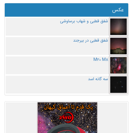
عکس
شفق قطبی و شهاب برساوشی
شفق قطبی در بیرجند
M20 M8
سه گانه اسد