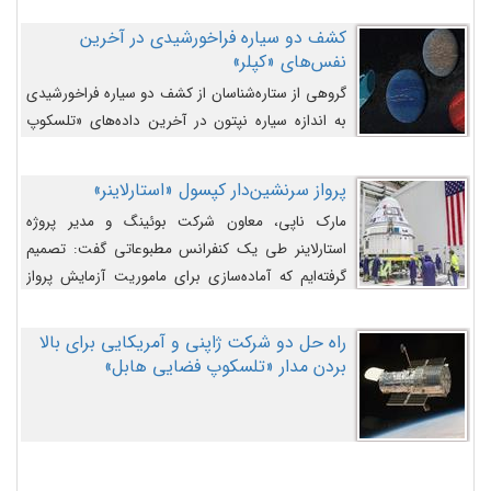
کشف دو سیاره فراخورشیدی در آخرین
نفس‌های «کپلر»
گروهی از ستاره‌شناسان از کشف دو سیاره فراخورشیدی
به اندازه سیاره نپتون در آخرین داده‌های «تلسکوپ
فضایی کپلر» خبر داده‌اند.
پرواز سرنشین‌دار کپسول «استارلاینر»
مارک ناپی، معاون شرکت بوئینگ و مدیر پروژه
استارلاینر طی یک کنفرانس مطبوعاتی گفت: تصمیم
گرفته‌ایم که آماده‌سازی برای ماموریت آزمایش پرواز
سرنشین‌دار را به تعویق بیندازیم تا این مشکلات را
اصلاح کنیم.
راه حل دو شرکت ژاپنی و آمریکایی برای بالا
بردن مدار «تلسکوپ فضایی هابل»