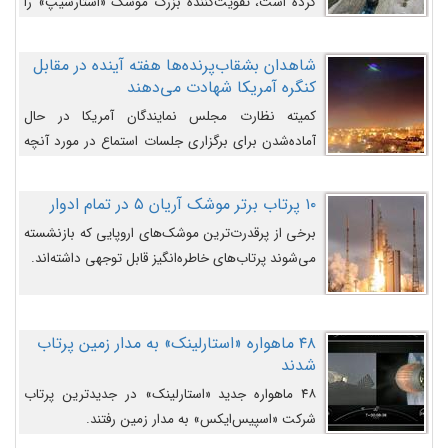
کرده است، تقویت‌کننده بزرگ موشک «استارشیپ» را
روی سکوی پرتاب نشان می‌دهد.
شاهدان بشقاب‌پرنده‌ها هفته آینده در مقابل
کنگره آمریکا شهادت می‌دهند
کمیته نظارت مجلس نمایندگان آمریکا در حال
آماده‌شدن برای برگزاری جلسات استماع در مورد آنچه
دولت و به‌ویژه ارتش در مورد بشقاب پرنده‌ها
می‌دانند، است و قرار است افشاگران یوفوها هفته آینده
۱۰ پرتاب برتر موشک آریان ۵ در تمام ادوار
در مقابل آنها شهادت دهند.
برخی از پرقدرت‌ترین موشک‌های اروپایی که بازنشسته
می‌شوند پرتاب‌های خاطره‌انگیز قابل توجهی داشته‌اند.
۴۸ ماهواره «استارلینک» به مدار زمین پرتاب
شدند
۴۸ ماهواره جدید «استارلینک» در جدیدترین پرتاب
شرکت «اسپیس‌ایکس» به مدار زمین رفتند.