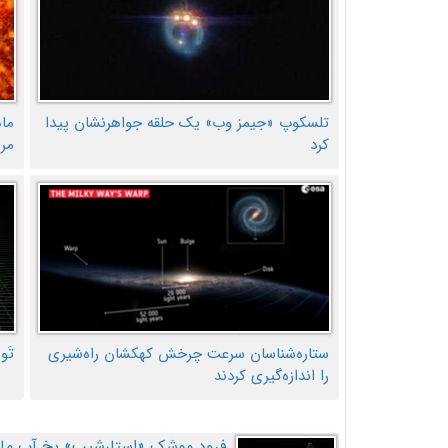
تلسکوپ «جیمز وب» یک حلقه جواهرنشان پیدا
ما
کرد
مر
ستاره‌شناسان سرعت چرخش کهکشان راه‌شیری
تَو
را اندازه‌گیری کردند
فرود موشک «استارشیپ» یخ آب ماه ر