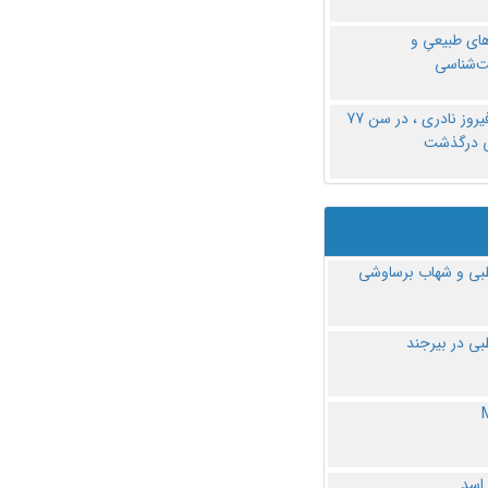
های طبیعیِ و
‌شناسی
دکتر فیروز نادری ، در سن 77
ی درگذشت
ی و شهاب برساوشی
ی در بیرجند
 اسد