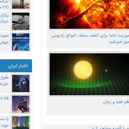
بزرگت
(27 مهر‌) چه اتفاقی افتاد؟
برگزا
نام‌گذ
موریت ناسا برای کشف منشاء امواج رادیویی
«فضا و
موز خورشید
جهانی 
اخبار ایران
طلوع 
خورشی
قلهُ ا
هّمِ فضا و زمان
با دست
موزه 
ا آلوده خواهد کرد