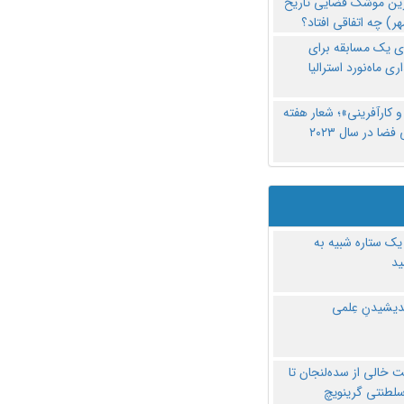
رین موشک فضایی تاریخ
ری یک مسابقه برای
اری ماه‌نورد استرالیا
 کارآفرینی»؛ شعار هفته
فضا در سال ۲۰۲۳
یک ستاره شبیه به
د
ندیشیدنِ عِلمی
 خالی از سده‌لنجان تا
سلطنتی گرینویچ