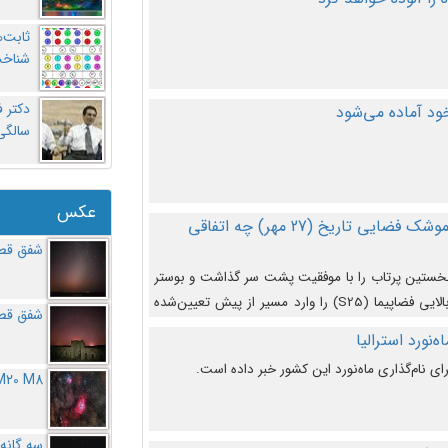
ثابت‌
شناخت
د آماده می‌شود
سالگ
عکس
در دومین پرتاب آزمایشی بزرگترین موشک فضایی تاریخ (27 مهر‌) چه اتفاقی
شفق قطب
نخستین پرتاب را با موفقیت پشت سر گذاشت و بوستر
(بخش پایینی) آن (B9) توانست بخش بالایی فضاپیما (S25) را وارد مسیر از پیش تعیین‌شده
شفق قطب
از آن جدا شود. ‌
‌نورد استرالیا
ای نام‌گذاری ماه‌نورد این کشور خبر داده است.
M20 M8
سه گانه