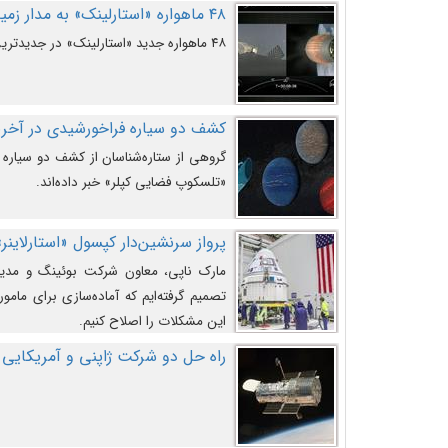
۴۸ ماهواره «استارلینک» به مدار زمین پرتاب شدند
۴۸ ماهواره جدید «استارلینک» در جدیدترین پرتاب شرکت «اسپیس‌ایکس» به مدار زمین رفتند.
کشف دو سیاره فراخورشیدی در آخری
گروهی از ستاره‌شناسان از کشف دو سیاره ف
«تلسکوپ فضایی کپلر» خبر داده‌اند.
پرواز سرنشین‌دار کپسول «استارلاینر»
مارک ناپی، معاون شرکت بوئینگ و مدیر
تصمیم گرفته‌ایم که آماده‌سازی برای مامور
این مشکلات را اصلاح کنیم.
راه حل دو شرکت ژاپنی و آمریکایی 