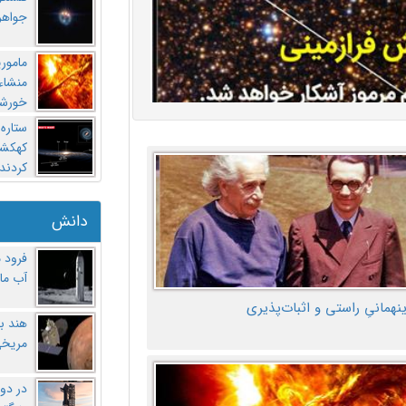
جواهر
مامور
منشاء 
خورشی
ستاره
کهکشان
کردند
دانش
فرود 
آب ماه
ینهمانیِ راستی و اثبات‌پذیری
هند ب
مریخی
در دو