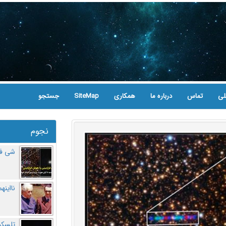
لی
تماس
درباره ما
همکاری
SiteMap
جستجو
نجوم
شی فر
نااینه
تلسکو