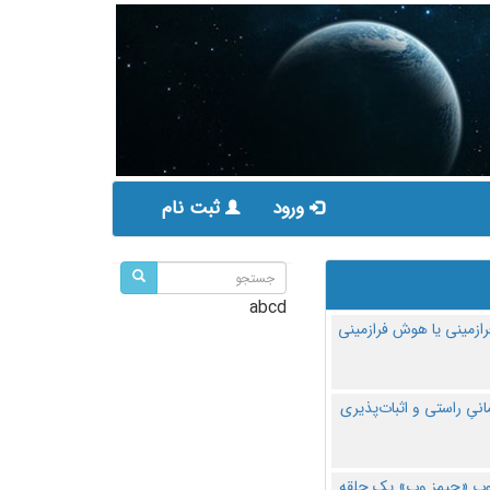
ورود
ثبت نام
abcd
ازمینی یا هوش فرازمینی
مانیِ راستی و اثبات‌پذیری
پ «جیمز وب» یک حلقه