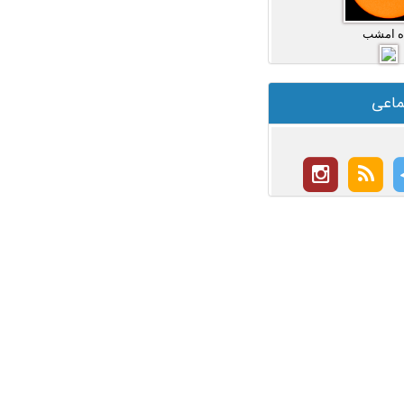
ه امشب
ماعی