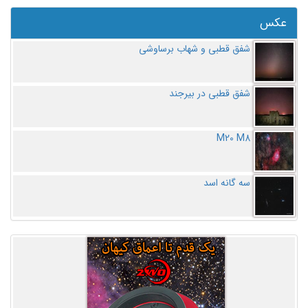
عکس
شفق قطبی و شهاب برساوشی
شفق قطبی در بیرجند
M20 M8
سه گانه اسد