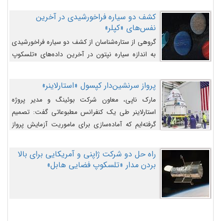
کشف دو سیاره فراخورشیدی در آخرین
نفس‌های «کپلر»
گروهی از ستاره‌شناسان از کشف دو سیاره فراخورشیدی
به اندازه سیاره نپتون در آخرین داده‌های «تلسکوپ
فضایی کپلر» خبر داده‌اند.
پرواز سرنشین‌دار کپسول «استارلاینر»
مارک ناپی، معاون شرکت بوئینگ و مدیر پروژه
استارلاینر طی یک کنفرانس مطبوعاتی گفت: تصمیم
گرفته‌ایم که آماده‌سازی برای ماموریت آزمایش پرواز
سرنشین‌دار را به تعویق بیندازیم تا این مشکلات را
اصلاح کنیم.
راه حل دو شرکت ژاپنی و آمریکایی برای بالا
بردن مدار «تلسکوپ فضایی هابل»