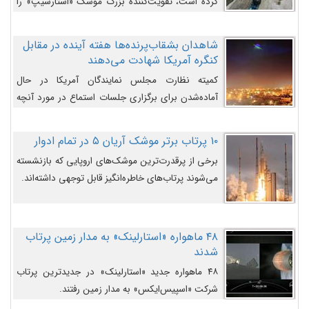
کرده است، تقویت‌کننده بزرگ موشک «استارشیپ» را
روی سکوی پرتاب نشان می‌دهد.
شاهدان بشقاب‌پرنده‌ها هفته آینده در مقابل
کنگره آمریکا شهادت می‌دهند
کمیته نظارت مجلس نمایندگان آمریکا در حال
آماده‌شدن برای برگزاری جلسات استماع در مورد آنچه
دولت و به‌ویژه ارتش در مورد بشقاب پرنده‌ها
می‌دانند، است و قرار است افشاگران یوفوها هفته آینده
۱۰ پرتاب برتر موشک آریان ۵ در تمام ادوار
در مقابل آنها شهادت دهند.
برخی از پرقدرت‌ترین موشک‌های اروپایی که بازنشسته
می‌شوند پرتاب‌های خاطره‌انگیز قابل توجهی داشته‌اند.
۴۸ ماهواره «استارلینک» به مدار زمین پرتاب
شدند
۴۸ ماهواره جدید «استارلینک» در جدیدترین پرتاب
شرکت «اسپیس‌ایکس» به مدار زمین رفتند.