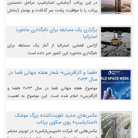
در این پرتاب آزمایشی استارشیپ مراحل نخستین
پرتاب را با موفقیت پشت سر گذاشت و بوستر (بخش
پایینی) آن (B9) توانست بخش بالایی فضاپیما (S25)
را وارد مسیر از پیش تعیین‌شده کند و سپس با یک
برگزاری یک مسابقه برای نام‌گذاری ماه‌نورد
مکانیزم جدید با موفقیت از آن جدا شود. ‌
استرالیا
آژانس فضایی استرالیا از آغاز یک مسابقه برای
نام‌گذاری ماه‌نورد این کشور خبر داده است.
«فضا و کارآفرینی»؛ شعار هفته جهانی فضا در
سال ۲۰۲۳
موضوع هفته جهانی فضا در سال ۲۰۲۳ «فضا و
کارآفرینی» اعلام شده است. این موضوع به اهمیت
روزافزون صنعت فضا در حوزه تجارت و فرصت‌های
روزافزون کارآفرینی در حوزه فضایی و مزایای جدیدی که
عکس‌های جدید تقویت‌کننده بزرگ موشک
کارآفرینان این حوزه ایجاد می‌کنند، می‌پردازد.
«استارشیپ» روی سکوی پرتاب
عکس‌هایی که شرکت «اسپیس‌ایکس» در توییتر منتشر