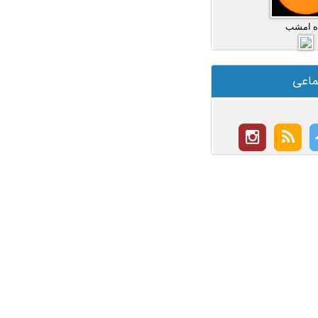
ه امشب
ماعی