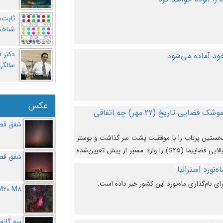
ثابت‌
شناخت
د آماده می‌شود
سالگ
عکس
در دومین پرتاب آزمایشی بزرگترین موشک فضایی تاریخ (27 مهر‌) چه اتفاقی
شفق قطب
نخستین پرتاب را با موفقیت پشت سر گذاشت و بوستر
(بخش پایینی) آن (B9) توانست بخش بالایی فضاپیما (S25) را وارد مسیر از پیش تعیین‌شده
شفق قطب
از آن جدا شود. ‌
‌نورد استرالیا
ای نام‌گذاری ماه‌نورد این کشور خبر داده است.
M20 M8
سه گانه