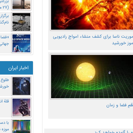
بزرگت
(27 مهر‌) چه اتفاقی افتاد؟
برگزا
نام‌گذ
موریت ناسا برای کشف منشاء امواج رادیویی
«فضا و
موز خورشید
جهانی 
اخبار ایران
طلوع 
خورشی
قلهُ ا
هّمِ فضا و زمان
با دست
موزه 
ا آلوده خواهد کرد