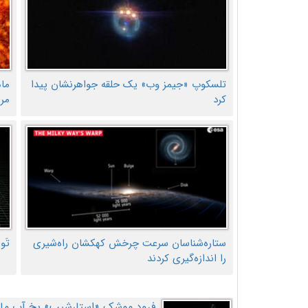
تلسکوپ «جیمز وب» یک حلقه جواهرنشان پیدا
ما
کرد
مر
ستاره‌شناسان سرعت چرخش کهکشان راه‌شیری
تَو
را اندازه‌گیری کردند
فرود موشک «استارشیپ» یخ آب ماه ر