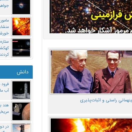
جواهر
مامور
منشاء 
خورشی
ستاره
کهکشان
کردند
دانش
فرود 
آب ماه
ینهمانیِ راستی و اثبات‌پذیری
هند ب
مریخی
در دو