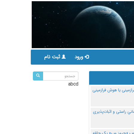
ورود
ثبت نام
abcd
ازمینی یا هوش فرازمینی
مانیِ راستی و اثبات‌پذیری
پ «جیمز وب» یک حلقه