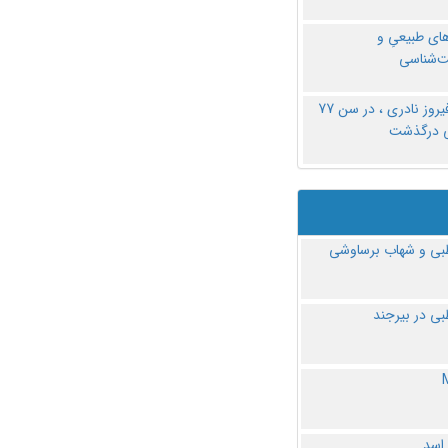
های طبیعیِ و
‌شناسی
دکتر فیروز نادری ، در سن 77
ی درگذشت
ی و شهاب برساوشی
ی در بیرجند
 اسد