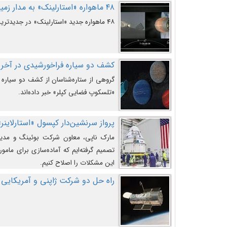
۴۸ ماهواره «استارلینک» به مدار زمین پرتاب شدند
۴۸ ماهواره جدید «استارلینک» در جدیدترین پرتاب شرکت «اسپیس‌ایکس» به مدار زمین رفتند.
کشف دو سیاره فراخورشیدی در آخری
گروهی از ستاره‌شناسان از کشف دو سیاره ف
«تلسکوپ فضایی کپلر» خبر داده‌اند.
پرواز سرنشین‌دار کپسول «استارلاینر»
مارک ناپی، معاون شرکت بوئینگ و مدیر
تصمیم گرفته‌ایم که آماده‌سازی برای مامور
این مشکلات را اصلاح کنیم.
راه حل دو شرکت ژاپنی و آمریکایی 