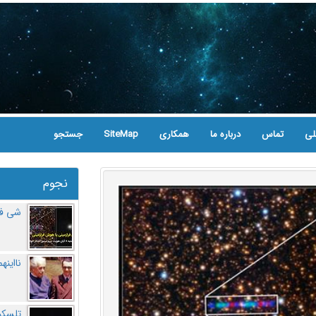
لی
تماس
درباره ما
همکاری
SiteMap
جستجو
نجوم
شی فر
نااینه
تلسکو