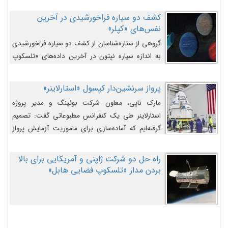
کشف دو سیاره فراخورشیدی در آخرین
نفس‌های «کپلر»
گروهی از ستاره‌شناسان از کشف دو سیاره فراخورشیدی
به اندازه سیاره نپتون در آخرین داده‌های «تلسکوپ
فضایی کپلر» خبر داده‌اند.
پرواز سرنشین‌دار کپسول «استارلاینر»
مارک ناپی، معاون شرکت بوئینگ و مدیر پروژه
استارلاینر طی یک کنفرانس مطبوعاتی گفت: تصمیم
گرفته‌ایم که آماده‌سازی برای ماموریت آزمایش پرواز
سرنشین‌دار را به تعویق بیندازیم تا این مشکلات را
اصلاح کنیم.
راه حل دو شرکت ژاپنی و آمریکایی برای بالا
بردن مدار «تلسکوپ فضایی هابل»