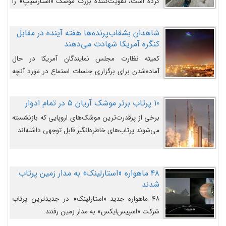
کرده است، تقویت‌کننده بزرگ موشک «استارشیپ» را
روی سکوی پرتاب نشان می‌دهد.
شاهدان بشقاب‌پرنده‌ها هفته آینده در مقابل
کنگره آمریکا شهادت می‌دهند
کمیته نظارت مجلس نمایندگان آمریکا در حال
آماده‌شدن برای برگزاری جلسات استماع در مورد آنچه
دولت و به‌ویژه ارتش در مورد بشقاب پرنده‌ها
می‌دانند، است و قرار است افشاگران یوفوها هفته آینده
۱۰ پرتاب برتر موشک آریان ۵ در تمام ادوار
در مقابل آنها شهادت دهند.
برخی از پرقدرت‌ترین موشک‌های اروپایی که بازنشسته
می‌شوند پرتاب‌های خاطره‌انگیز قابل توجهی داشته‌اند.
۴۸ ماهواره «استارلینک» به مدار زمین پرتاب
شدند
۴۸ ماهواره جدید «استارلینک» در جدیدترین پرتاب
شرکت «اسپیس‌ایکس» به مدار زمین رفتند.