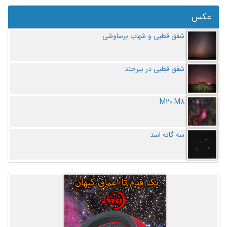
عکس
شفق قطبی و شهاب برساوشی
شفق قطبی در بیرجند
M20 M8
سه گانه اسد