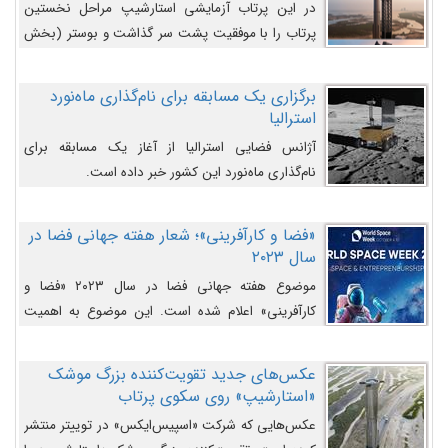
در این پرتاب آزمایشی استارشیپ مراحل نخستین
پرتاب را با موفقیت پشت سر گذاشت و بوستر (بخش
پایینی) آن (B9) توانست بخش بالایی فضاپیما (S25)
را وارد مسیر از پیش تعیین‌شده کند و سپس با یک
برگزاری یک مسابقه برای نام‌گذاری ماه‌نورد
مکانیزم جدید با موفقیت از آن جدا شود. ‌
استرالیا
آژانس فضایی استرالیا از آغاز یک مسابقه برای
نام‌گذاری ماه‌نورد این کشور خبر داده است.
«فضا و کارآفرینی»؛ شعار هفته جهانی فضا در
سال ۲۰۲۳
موضوع هفته جهانی فضا در سال ۲۰۲۳ «فضا و
کارآفرینی» اعلام شده است. این موضوع به اهمیت
روزافزون صنعت فضا در حوزه تجارت و فرصت‌های
روزافزون کارآفرینی در حوزه فضایی و مزایای جدیدی که
عکس‌های جدید تقویت‌کننده بزرگ موشک
کارآفرینان این حوزه ایجاد می‌کنند، می‌پردازد.
«استارشیپ» روی سکوی پرتاب
عکس‌هایی که شرکت «اسپیس‌ایکس» در توییتر منتشر