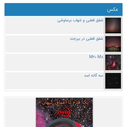
عکس
شفق قطبی و شهاب برساوشی
شفق قطبی در بیرجند
M20 M8
سه گانه اسد