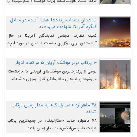
کرده است، تقویت‌کننده بزرگ موشک «استارشیپ» را
روی سکوی پرتاب نشان می‌دهد.
شاهدان بشقاب‌پرنده‌ها هفته آینده در مقابل
کنگره آمریکا شهادت می‌دهند
کمیته نظارت مجلس نمایندگان آمریکا در حال
آماده‌شدن برای برگزاری جلسات استماع در مورد آنچه
دولت و به‌ویژه ارتش در مورد بشقاب پرنده‌ها
می‌دانند، است و قرار است افشاگران یوفوها هفته آینده
۱۰ پرتاب برتر موشک آریان ۵ در تمام ادوار
در مقابل آنها شهادت دهند.
برخی از پرقدرت‌ترین موشک‌های اروپایی که بازنشسته
می‌شوند پرتاب‌های خاطره‌انگیز قابل توجهی داشته‌اند.
۴۸ ماهواره «استارلینک» به مدار زمین پرتاب
شدند
۴۸ ماهواره جدید «استارلینک» در جدیدترین پرتاب
شرکت «اسپیس‌ایکس» به مدار زمین رفتند.