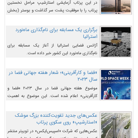
در این پرتاب آزمایشی استارشیپ مراحل نخستین
پرتاب را با موفقیت پشت سر گذاشت و بوستر (بخش
پایینی) آن (B9) توانست بخش بالایی فضاپیما (S25)
را وارد مسیر از پیش تعیین‌شده کند و سپس با یک
برگزاری یک مسابقه برای نام‌گذاری ماه‌نورد
مکانیزم جدید با موفقیت از آن جدا شود. ‌
استرالیا
آژانس فضایی استرالیا از آغاز یک مسابقه برای
نام‌گذاری ماه‌نورد این کشور خبر داده است.
«فضا و کارآفرینی»؛ شعار هفته جهانی فضا در
سال ۲۰۲۳
موضوع هفته جهانی فضا در سال ۲۰۲۳ «فضا و
کارآفرینی» اعلام شده است. این موضوع به اهمیت
روزافزون صنعت فضا در حوزه تجارت و فرصت‌های
روزافزون کارآفرینی در حوزه فضایی و مزایای جدیدی که
عکس‌های جدید تقویت‌کننده بزرگ موشک
کارآفرینان این حوزه ایجاد می‌کنند، می‌پردازد.
«استارشیپ» روی سکوی پرتاب
عکس‌هایی که شرکت «اسپیس‌ایکس» در توییتر منتشر