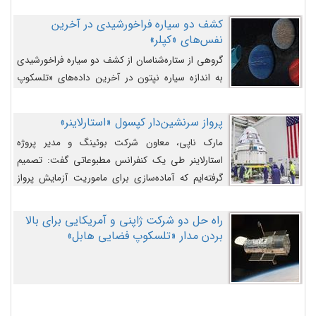
کشف دو سیاره فراخورشیدی در آخرین
نفس‌های «کپلر»
گروهی از ستاره‌شناسان از کشف دو سیاره فراخورشیدی
به اندازه سیاره نپتون در آخرین داده‌های «تلسکوپ
فضایی کپلر» خبر داده‌اند.
پرواز سرنشین‌دار کپسول «استارلاینر»
مارک ناپی، معاون شرکت بوئینگ و مدیر پروژه
استارلاینر طی یک کنفرانس مطبوعاتی گفت: تصمیم
گرفته‌ایم که آماده‌سازی برای ماموریت آزمایش پرواز
سرنشین‌دار را به تعویق بیندازیم تا این مشکلات را
اصلاح کنیم.
راه حل دو شرکت ژاپنی و آمریکایی برای بالا
بردن مدار «تلسکوپ فضایی هابل»