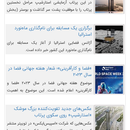
در این پرتاب آزمایشی استارشیپ مراحل نخستین
پرتاب را با موفقیت پشت سر گذاشت و بوستر (بخش
پایینی) آن (B9) توانست بخش بالایی فضاپیما (S25)
را وارد مسیر از پیش تعیین‌شده کند و سپس با یک
برگزاری یک مسابقه برای نام‌گذاری ماه‌نورد
مکانیزم جدید با موفقیت از آن جدا شود. ‌
استرالیا
آژانس فضایی استرالیا از آغاز یک مسابقه برای
نام‌گذاری ماه‌نورد این کشور خبر داده است.
«فضا و کارآفرینی»؛ شعار هفته جهانی فضا در
سال ۲۰۲۳
موضوع هفته جهانی فضا در سال ۲۰۲۳ «فضا و
کارآفرینی» اعلام شده است. این موضوع به اهمیت
روزافزون صنعت فضا در حوزه تجارت و فرصت‌های
روزافزون کارآفرینی در حوزه فضایی و مزایای جدیدی که
عکس‌های جدید تقویت‌کننده بزرگ موشک
کارآفرینان این حوزه ایجاد می‌کنند، می‌پردازد.
«استارشیپ» روی سکوی پرتاب
عکس‌هایی که شرکت «اسپیس‌ایکس» در توییتر منتشر