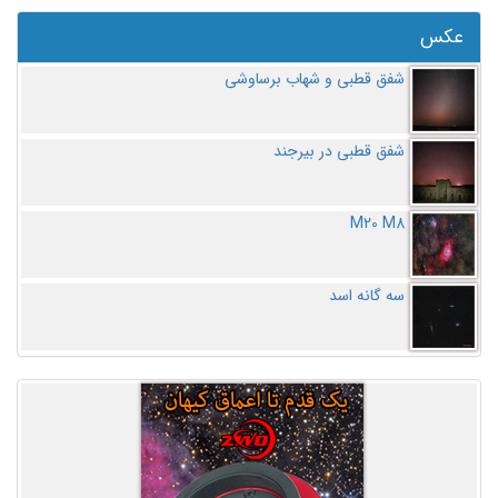
عکس
شفق قطبی و شهاب برساوشی
شفق قطبی در بیرجند
M20 M8
سه گانه اسد