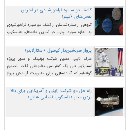
کشف دو سیاره فراخورشیدی در آخرین
نفس‌های «کپلر»
گروهی از ستاره‌شناسان از کشف دو سیاره فراخورشیدی
به اندازه سیاره نپتون در آخرین داده‌های «تلسکوپ
فضایی کپلر» خبر داده‌اند.
پرواز سرنشین‌دار کپسول «استارلاینر»
مارک ناپی، معاون شرکت بوئینگ و مدیر پروژه
استارلاینر طی یک کنفرانس مطبوعاتی گفت: تصمیم
گرفته‌ایم که آماده‌سازی برای ماموریت آزمایش پرواز
سرنشین‌دار را به تعویق بیندازیم تا این مشکلات را
اصلاح کنیم.
راه حل دو شرکت ژاپنی و آمریکایی برای بالا
بردن مدار «تلسکوپ فضایی هابل»