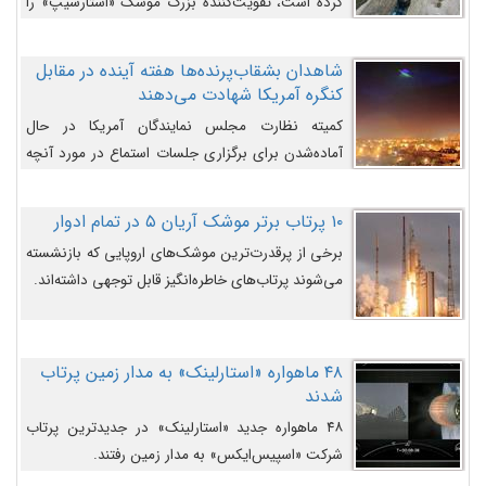
کرده است، تقویت‌کننده بزرگ موشک «استارشیپ» را
روی سکوی پرتاب نشان می‌دهد.
شاهدان بشقاب‌پرنده‌ها هفته آینده در مقابل
کنگره آمریکا شهادت می‌دهند
کمیته نظارت مجلس نمایندگان آمریکا در حال
آماده‌شدن برای برگزاری جلسات استماع در مورد آنچه
دولت و به‌ویژه ارتش در مورد بشقاب پرنده‌ها
می‌دانند، است و قرار است افشاگران یوفوها هفته آینده
۱۰ پرتاب برتر موشک آریان ۵ در تمام ادوار
در مقابل آنها شهادت دهند.
برخی از پرقدرت‌ترین موشک‌های اروپایی که بازنشسته
می‌شوند پرتاب‌های خاطره‌انگیز قابل توجهی داشته‌اند.
۴۸ ماهواره «استارلینک» به مدار زمین پرتاب
شدند
۴۸ ماهواره جدید «استارلینک» در جدیدترین پرتاب
شرکت «اسپیس‌ایکس» به مدار زمین رفتند.