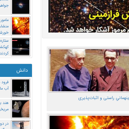
جواهر
مامور
منشاء 
خورشی
ستاره
کهکشان
کردند
دانش
فرود 
آب ماه
ینهمانیِ راستی و اثبات‌پذیری
هند ب
مریخی
در دو