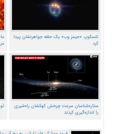
تلسکوپ «جیمز وب» یک حلقه جواهرنشان پیدا
ما
کرد
مر
ستاره‌شناسان سرعت چرخش کهکشان راه‌شیری
تَو
را اندازه‌گیری کردند
فرود موشک «استارشیپ» یخ آب ماه ر