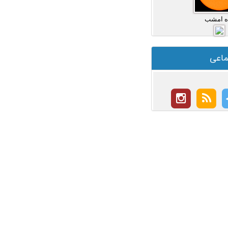
ه امشب
ماعی