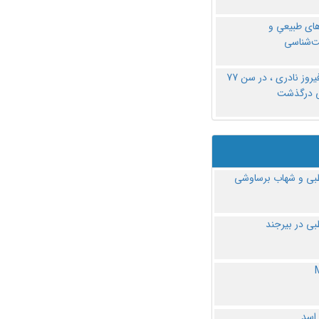
های طبیعیِ و
‌شناسی
دکتر فیروز نادری ، در سن 77
ی درگذشت
ی و شهاب برساوشی
ی در بیرجند
 اسد