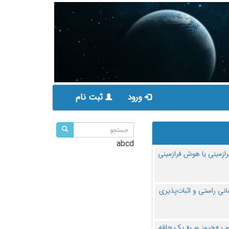
ورود
ثبت نام
abcd
ازمینی یا هوش فرازمینی
مانیِ راستی و اثبات‌پذیری
پ «جیمز وب» یک حلقه