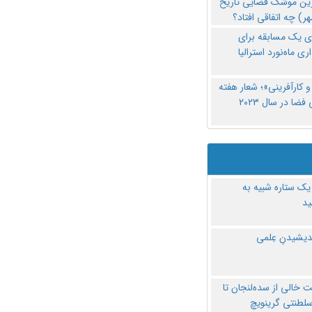
رین موشک فضایی تاریخ
ری یک مسابقه برای
اری ماه‌نورد استرالیا
 کارآفرینی»؛ شعار هفته
فضا در سال ۲۰۲۳
یک ستاره شبیه به
د
ندیشیدنِ عِلمی
 خالی از سده‌لنجان تا
سلطنتی گرینویچ