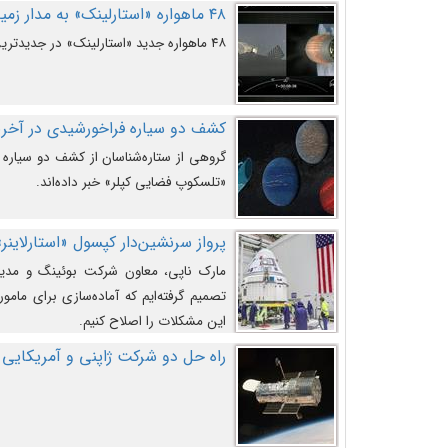
۴۸ ماهواره «استارلینک» به مدار زمین پرتاب شدند
۴۸ ماهواره جدید «استارلینک» در جدیدترین پرتاب شرکت «اسپیس‌ایکس» به مدار زمین رفتند.
کشف دو سیاره فراخورشیدی در آخری
گروهی از ستاره‌شناسان از کشف دو سیاره ف
«تلسکوپ فضایی کپلر» خبر داده‌اند.
پرواز سرنشین‌دار کپسول «استارلاینر»
مارک ناپی، معاون شرکت بوئینگ و مدیر
تصمیم گرفته‌ایم که آماده‌سازی برای مامور
این مشکلات را اصلاح کنیم.
راه حل دو شرکت ژاپنی و آمریکایی 