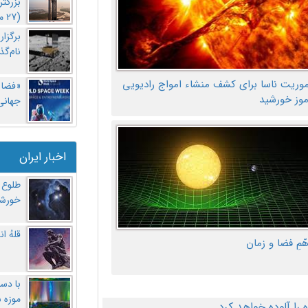
بزرگت
(27 مهر‌) چه اتفاقی افتاد؟
برگزا
نام‌گذ
موریت ناسا برای کشف منشاء امواج رادیویی
«فضا و
موز خورشید
جهانی 
اخبار ایران
طلوع 
خورشی
قلهُ ا
هّمِ فضا و زمان
با دست
موزه 
ا آلوده خواهد کرد