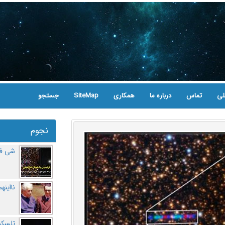
لی
تماس
درباره ما
همکاری
SiteMap
جستجو
نجوم
شی فر
نااینه
تلسکو