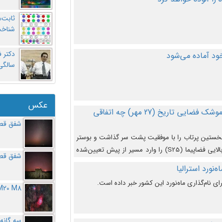
ثابت‌
شناخت
د آماده می‌شود
سالگ
عکس
در دومین پرتاب آزمایشی بزرگترین موشک فضایی تاریخ (27 مهر‌) چه اتفاقی
شفق قطب
نخستین پرتاب را با موفقیت پشت سر گذاشت و بوستر
(بخش پایینی) آن (B9) توانست بخش بالایی فضاپیما (S25) را وارد مسیر از پیش تعیین‌شده
شفق قطب
از آن جدا شود. ‌
‌نورد استرالیا
ای نام‌گذاری ماه‌نورد این کشور خبر داده است.
M20 M8
سه گانه