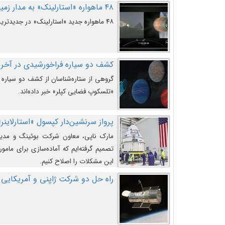
۴۸ ماهواره «استارلینک» به مدار زمین پرتاب شدند
۴۸ ماهواره جدید «استارلینک» در جدیدترین پرتاب شرکت «اسپیس‌ایکس» به مدار زمین رفتند.
کشف دو سیاره فراخورشیدی در آخری
گروهی از ستاره‌شناسان از کشف دو سیاره ف
«تلسکوپ فضایی کپلر» خبر داده‌اند.
پرواز سرنشین‌دار کپسول «استارلاینر»
مارک ناپی، معاون شرکت بوئینگ و مدیر
تصمیم گرفته‌ایم که آماده‌سازی برای مامور
این مشکلات را اصلاح کنیم.
راه حل دو شرکت ژاپنی و آمریکایی 