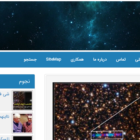
لی
تماس
درباره ما
همکاری
SiteMap
جستجو
نجوم
شی فر
نااینه
تلسکو