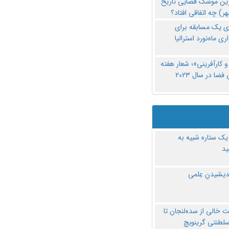
رین موشک فضایی تاریخ
ری یک مسابقه برای
اری ماه‌نورد استرالیا
 کارآفرینی»؛ شعار هفته
فضا در سال ۲۰۲۳
یک ستاره شبیه به
د
ندیشیدنِ عِلمی
 خالی از سده‌لنجان تا
سلطنتی گرینویچ