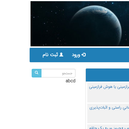
ورود
ثبت نام
abcd
ازمینی یا هوش فرازمینی
مانیِ راستی و اثبات‌پذیری
پ «جیمز وب» یک حلقه