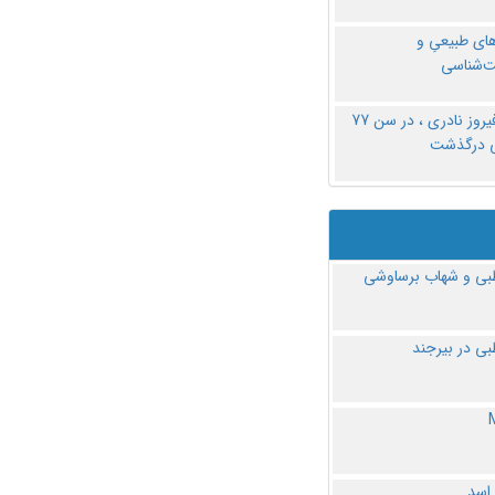
های طبیعیِ و
‌شناسی
دکتر فیروز نادری ، در سن 77
ی درگذشت
ی و شهاب برساوشی
ی در بیرجند
 اسد