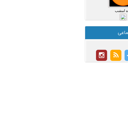
ه امشب
ماعی