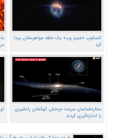
تلسکوپ «جیمز وب» یک حلقه جواهرنشان پیدا
ما
کرد
مر
ستاره‌شناسان سرعت چرخش کهکشان راه‌شیری
تَو
را اندازه‌گیری کردند
فرود موشک «استارشیپ» یخ آب ماه ر