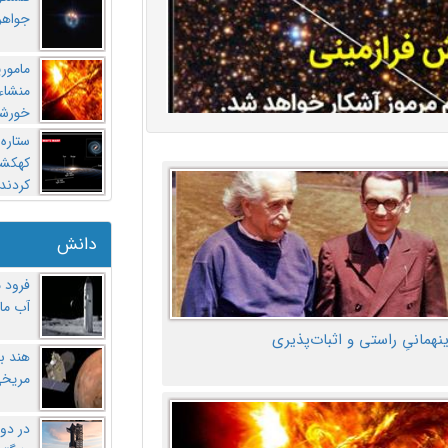
جواهر
مامور
منشاء 
خورشی
ستاره
کهکشان
کردند
دانش
فرود 
آب ماه
ینهمانیِ راستی و اثبات‌پذیری
هند ب
مریخی
در دو