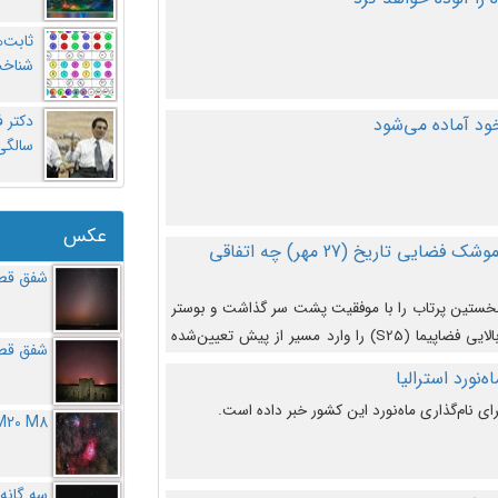
ثابت‌
شناخت
د آماده می‌شود
سالگ
عکس
در دومین پرتاب آزمایشی بزرگترین موشک فضایی تاریخ (27 مهر‌) چه اتفاقی
شفق قطب
نخستین پرتاب را با موفقیت پشت سر گذاشت و بوستر
(بخش پایینی) آن (B9) توانست بخش بالایی فضاپیما (S25) را وارد مسیر از پیش تعیین‌شده
شفق قطب
از آن جدا شود. ‌
‌نورد استرالیا
ای نام‌گذاری ماه‌نورد این کشور خبر داده است.
M20 M8
سه گانه