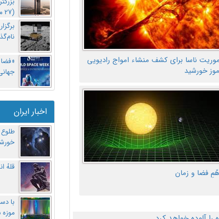
بزرگت
(27 مهر‌) چه اتفاقی افتاد؟
برگزا
نام‌گذ
موریت ناسا برای کشف منشاء امواج رادیویی
«فضا و
موز خورشید
جهانی 
اخبار ایران
طلوع 
خورشی
قلهُ ا
هّمِ فضا و زمان
با دست
موزه 
ا آلوده خواهد کرد