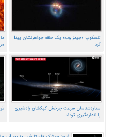
تلسکوپ «جیمز وب» یک حلقه جواهرنشان پیدا
ما
کرد
مر
ستاره‌شناسان سرعت چرخش کهکشان راه‌شیری
تَو
را اندازه‌گیری کردند
فرود موشک «استارشیپ» یخ آب ماه ر