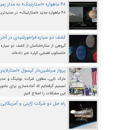
۴۸ ماهواره «استارلینک» به مدار زمین پرتاب شدند
۴۸ ماهواره جدید «استارلینک» در جدیدترین پرتاب شرکت «اسپیس‌ایکس» به مدار زمین رفتند.
کشف دو سیاره فراخورشیدی در آخری
گروهی از ستاره‌شناسان از کشف دو سیاره ف
«تلسکوپ فضایی کپلر» خبر داده‌اند.
پرواز سرنشین‌دار کپسول «استارلاینر»
مارک ناپی، معاون شرکت بوئینگ و مدیر
تصمیم گرفته‌ایم که آماده‌سازی برای مامور
این مشکلات را اصلاح کنیم.
راه حل دو شرکت ژاپنی و آمریکایی 