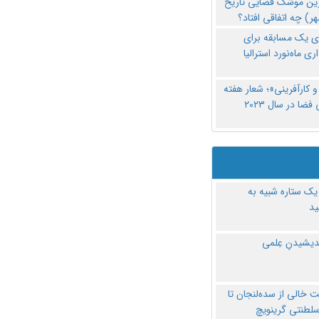
رین موشک فضایی تاریخ
ری یک مسابقه برای
اری ماه‌نورد استرالیا
 کارآفرینی»؛ شعار هفته
فضا در سال ۲۰۲۳
یک ستاره شبیه به
د
ندیشیدنِ عِلمی
 خالی از سده‌لنجان تا
سلطنتی گرینویچ