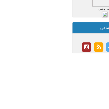
ه امشب
ماعی