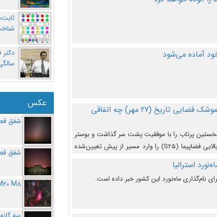
ثابت‌
شناخت
د آماده می‌شود
سالگ
عکس
در دومین پرتاب آزمایشی بزرگترین موشک فضایی تاریخ (27 مهر‌) چه اتفاقی
شفق قطب
نخستین پرتاب را با موفقیت پشت سر گذاشت و بوستر
(بخش پایینی) آن (B9) توانست بخش بالایی فضاپیما (S25) را وارد مسیر از پیش تعیین‌شده
شفق قطب
از آن جدا شود. ‌
‌نورد استرالیا
ای نام‌گذاری ماه‌نورد این کشور خبر داده است.
M20 M8
سه گانه