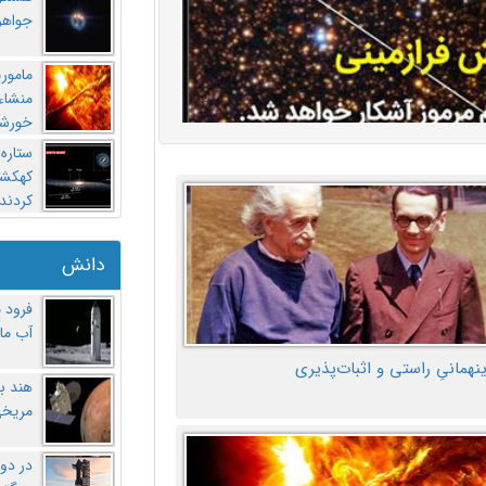
جواهر
مامور
منشاء 
خورشی
ستاره
کهکشان
کردند
دانش
فرود 
آب ماه
ینهمانیِ راستی و اثبات‌پذیری
هند ب
مریخی
در دو