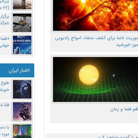
بزرگت
(27 مهر‌) چه اتفاقی افتاد؟
برگزا
نام‌گذ
موریت ناسا برای کشف منشاء امواج رادیویی
«فضا و
موز خورشید
جهانی 
اخبار ایران
طلوع 
خورشی
قلهُ ا
هّمِ فضا و زمان
با دست
موزه 
ا آلوده خواهد کرد