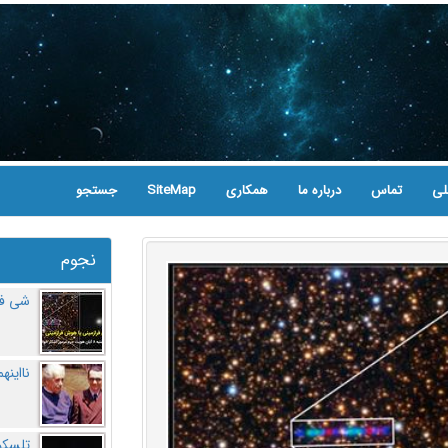
لی
تماس
درباره ما
همکاری
SiteMap
جستجو
نجوم
شی فر
نااینه
تلسکو