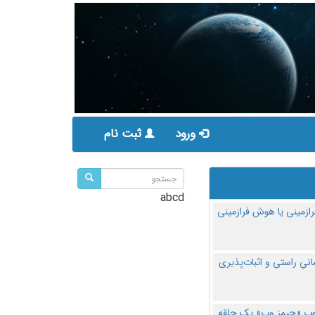
ورود
ثبت نام
abcd
ازمینی یا هوش فرازمینی
مانیِ راستی و اثبات‌پذیری
پ «جیمز وب» یک حلقه