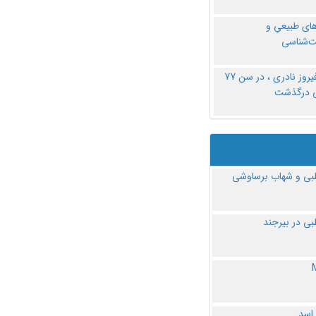
های طبیعیِ و
‌شناسی
دکتر فیروز نادری ، در سن 77
ی درگذشت
ی و شهاب برساوشی
ی در بیرجند
 اسد