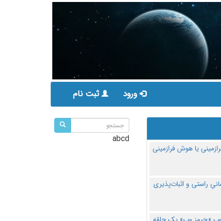
ورود
ثبت نام
abcd
ازمینی یا هوش فرازمینی
مانیِ راستی و اثبات‌پذیری
پ «جیمز وب» یک حلقه