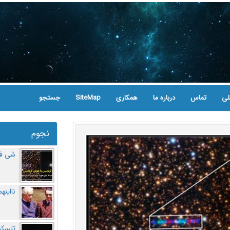
لی
تماس
درباره ما
همکاری
SiteMap
جستجو
نجوم
شی فر
نااینه
تلسکو