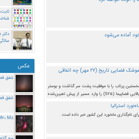
ثابت‌
شناخت
د آماده می‌شود
سالگ
عکس
در دومین پرتاب آزمایشی بزرگترین موشک فضایی تاریخ (27 مهر‌) چه اتفاقی
شفق قطب
نخستین پرتاب را با موفقیت پشت سر گذاشت و بوستر
(بخش پایینی) آن (B9) توانست بخش بالایی فضاپیما (S25) را وارد مسیر از پیش تعیین‌شده
شفق قطب
از آن جدا شود. ‌
‌نورد استرالیا
ای نام‌گذاری ماه‌نورد این کشور خبر داده است.
M20 M8
سه گانه