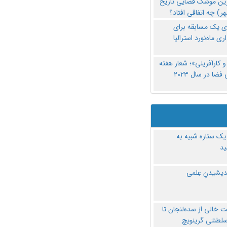
رین موشک فضایی تاریخ
ری یک مسابقه برای
اری ماه‌نورد استرالیا
 کارآفرینی»؛ شعار هفته
فضا در سال ۲۰۲۳
یک ستاره شبیه به
د
ندیشیدنِ عِلمی
 خالی از سده‌لنجان تا
سلطنتی گرینویچ