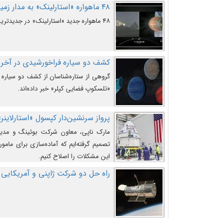
۴۸ ماهواره «استارلینک» به مدار زمین پرتاب شدند
۴۸ ماهواره جدید «استارلینک» در جدیدترین پرتاب شرکت «اسپیس‌ایکس» به مدار زمین رفتند.
کشف دو سیاره فراخورشیدی در آخری
گروهی از ستاره‌شناسان از کشف دو سیاره ف
«تلسکوپ فضایی کپلر» خبر داده‌اند.
پرواز سرنشین‌دار کپسول «استارلاینر»
مارک ناپی، معاون شرکت بوئینگ و مدیر
تصمیم گرفته‌ایم که آماده‌سازی برای مامور
این مشکلات را اصلاح کنیم.
راه حل دو شرکت ژاپنی و آمریکایی 