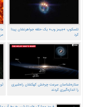
تلسکوپ «جیمز وب» یک حلقه جواهرنشان پیدا
ما
کرد
مر
ستاره‌شناسان سرعت چرخش کهکشان راه‌شیری
تَو
را اندازه‌گیری کردند
فرود موشک «استارشیپ» یخ آب ماه ر