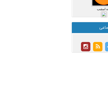
ه امشب
ماعی