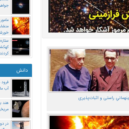
جواهر
مامور
منشاء 
خورشی
ستاره
کهکشان
کردند
دانش
فرود 
آب ماه
ینهمانیِ راستی و اثبات‌پذیری
هند ب
مریخی
در دو