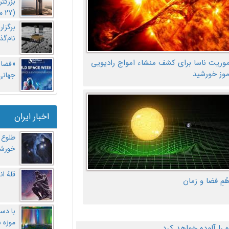
بزرگت
(27 مهر‌) چه اتفاقی افتاد؟
برگزا
نام‌گذ
موریت ناسا برای کشف منشاء امواج رادیویی
«فضا و
موز خورشید
جهانی 
اخبار ایران
طلوع 
خورشی
قلهُ ا
هّمِ فضا و زمان
با دست
موزه 
ا آلوده خواهد کرد