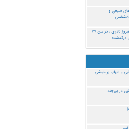
های طبیعیِ و
‌شناسی
دکتر فیروز نادری ، در سن 77
ی درگذشت
ی و شهاب برساوشی
ی در بیرجند
 اسد