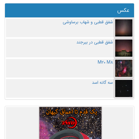
عکس
شفق قطبی و شهاب برساوشی
شفق قطبی در بیرجند
M20 M8
سه گانه اسد