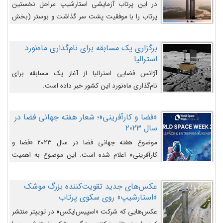
در این پرتاب آزمایشی استارشیپ مراحل نخستین
پرتاب را با موفقیت پشت سر گذاشت و بوستر (بخش
پایینی) آن (B9) توانست بخش بالایی فضاپیما (S25)
را وارد مسیر از پیش تعیین‌شده کند و سپس با یک
برگزاری یک مسابقه برای نام‌گذاری ماه‌نورد
مکانیزم جدید با موفقیت از آن جدا شود. ‌
استرالیا
آژانس فضایی استرالیا از آغاز یک مسابقه برای
نام‌گذاری ماه‌نورد این کشور خبر داده است.
«فضا و کارآفرینی»؛ شعار هفته جهانی فضا در
سال ۲۰۲۳
موضوع هفته جهانی فضا در سال ۲۰۲۳ «فضا و
کارآفرینی» اعلام شده است. این موضوع به اهمیت
روزافزون صنعت فضا در حوزه تجارت و فرصت‌های
روزافزون کارآفرینی در حوزه فضایی و مزایای جدیدی که
عکس‌های جدید تقویت‌کننده بزرگ موشک
کارآفرینان این حوزه ایجاد می‌کنند، می‌پردازد.
«استارشیپ» روی سکوی پرتاب
عکس‌هایی که شرکت «اسپیس‌ایکس» در توییتر منتشر