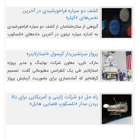
کشف دو سیاره فراخورشیدی در آخرین
نفس‌های «کپلر»
گروهی از ستاره‌شناسان از کشف دو سیاره فراخورشیدی
به اندازه سیاره نپتون در آخرین داده‌های «تلسکوپ
فضایی کپلر» خبر داده‌اند.
پرواز سرنشین‌دار کپسول «استارلاینر»
مارک ناپی، معاون شرکت بوئینگ و مدیر پروژه
استارلاینر طی یک کنفرانس مطبوعاتی گفت: تصمیم
گرفته‌ایم که آماده‌سازی برای ماموریت آزمایش پرواز
سرنشین‌دار را به تعویق بیندازیم تا این مشکلات را
اصلاح کنیم.
راه حل دو شرکت ژاپنی و آمریکایی برای بالا
بردن مدار «تلسکوپ فضایی هابل»