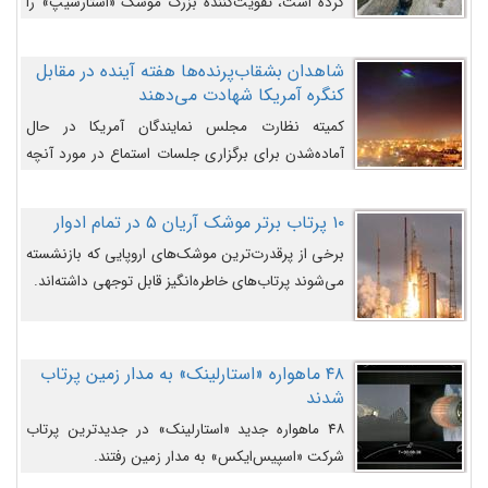
کرده است، تقویت‌کننده بزرگ موشک «استارشیپ» را
روی سکوی پرتاب نشان می‌دهد.
شاهدان بشقاب‌پرنده‌ها هفته آینده در مقابل
کنگره آمریکا شهادت می‌دهند
کمیته نظارت مجلس نمایندگان آمریکا در حال
آماده‌شدن برای برگزاری جلسات استماع در مورد آنچه
دولت و به‌ویژه ارتش در مورد بشقاب پرنده‌ها
می‌دانند، است و قرار است افشاگران یوفوها هفته آینده
۱۰ پرتاب برتر موشک آریان ۵ در تمام ادوار
در مقابل آنها شهادت دهند.
برخی از پرقدرت‌ترین موشک‌های اروپایی که بازنشسته
می‌شوند پرتاب‌های خاطره‌انگیز قابل توجهی داشته‌اند.
۴۸ ماهواره «استارلینک» به مدار زمین پرتاب
شدند
۴۸ ماهواره جدید «استارلینک» در جدیدترین پرتاب
شرکت «اسپیس‌ایکس» به مدار زمین رفتند.