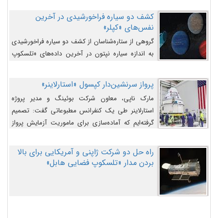
کشف دو سیاره فراخورشیدی در آخرین
نفس‌های «کپلر»
گروهی از ستاره‌شناسان از کشف دو سیاره فراخورشیدی
به اندازه سیاره نپتون در آخرین داده‌های «تلسکوپ
فضایی کپلر» خبر داده‌اند.
پرواز سرنشین‌دار کپسول «استارلاینر»
مارک ناپی، معاون شرکت بوئینگ و مدیر پروژه
استارلاینر طی یک کنفرانس مطبوعاتی گفت: تصمیم
گرفته‌ایم که آماده‌سازی برای ماموریت آزمایش پرواز
سرنشین‌دار را به تعویق بیندازیم تا این مشکلات را
اصلاح کنیم.
راه حل دو شرکت ژاپنی و آمریکایی برای بالا
بردن مدار «تلسکوپ فضایی هابل»