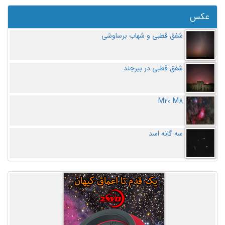
عکس
شفق قطبی و شهاب برساوشی
شفق قطبی در بیرجند
M20 M8
سه گانه اسد