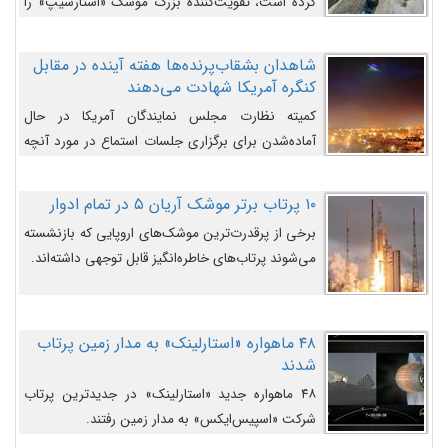
کرده است، تقویت‌کننده بزرگ موشک «استارشیپ» را
روی سکوی پرتاب نشان می‌دهد.
شاهدان بشقاب‌پرنده‌ها هفته آینده در مقابل
کنگره آمریکا شهادت می‌دهند
کمیته نظارت مجلس نمایندگان آمریکا در حال
آماده‌شدن برای برگزاری جلسات استماع در مورد آنچه
دولت و به‌ویژه ارتش در مورد بشقاب پرنده‌ها
می‌دانند، است و قرار است افشاگران یوفوها هفته آینده
۱۰ پرتاب برتر موشک آریان ۵ در تمام ادوار
در مقابل آنها شهادت دهند.
برخی از پرقدرت‌ترین موشک‌های اروپایی که بازنشسته
می‌شوند پرتاب‌های خاطره‌انگیز قابل توجهی داشته‌اند.
۴۸ ماهواره «استارلینک» به مدار زمین پرتاب
شدند
۴۸ ماهواره جدید «استارلینک» در جدیدترین پرتاب
شرکت «اسپیس‌ایکس» به مدار زمین رفتند.