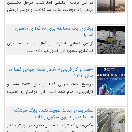
در این پرتاب آزمایشی استارشیپ مراحل نخستین
پرتاب را با موفقیت پشت سر گذاشت و بوستر (بخش
پایینی) آن (B9) توانست بخش بالایی فضاپیما (S25)
را وارد مسیر از پیش تعیین‌شده کند و سپس با یک
برگزاری یک مسابقه برای نام‌گذاری ماه‌نورد
مکانیزم جدید با موفقیت از آن جدا شود. ‌
استرالیا
آژانس فضایی استرالیا از آغاز یک مسابقه برای
نام‌گذاری ماه‌نورد این کشور خبر داده است.
«فضا و کارآفرینی»؛ شعار هفته جهانی فضا در
سال ۲۰۲۳
موضوع هفته جهانی فضا در سال ۲۰۲۳ «فضا و
کارآفرینی» اعلام شده است. این موضوع به اهمیت
روزافزون صنعت فضا در حوزه تجارت و فرصت‌های
روزافزون کارآفرینی در حوزه فضایی و مزایای جدیدی که
عکس‌های جدید تقویت‌کننده بزرگ موشک
کارآفرینان این حوزه ایجاد می‌کنند، می‌پردازد.
«استارشیپ» روی سکوی پرتاب
عکس‌هایی که شرکت «اسپیس‌ایکس» در توییتر منتشر