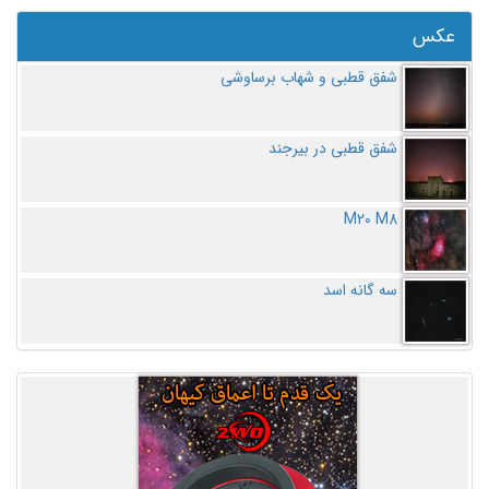
عکس
شفق قطبی و شهاب برساوشی
شفق قطبی در بیرجند
M20 M8
سه گانه اسد