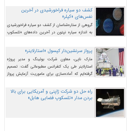
کشف دو سیاره فراخورشیدی در آخرین
نفس‌های «کپلر»
گروهی از ستاره‌شناسان از کشف دو سیاره فراخورشیدی
به اندازه سیاره نپتون در آخرین داده‌های «تلسکوپ
فضایی کپلر» خبر داده‌اند.
پرواز سرنشین‌دار کپسول «استارلاینر»
مارک ناپی، معاون شرکت بوئینگ و مدیر پروژه
استارلاینر طی یک کنفرانس مطبوعاتی گفت: تصمیم
گرفته‌ایم که آماده‌سازی برای ماموریت آزمایش پرواز
سرنشین‌دار را به تعویق بیندازیم تا این مشکلات را
اصلاح کنیم.
راه حل دو شرکت ژاپنی و آمریکایی برای بالا
بردن مدار «تلسکوپ فضایی هابل»