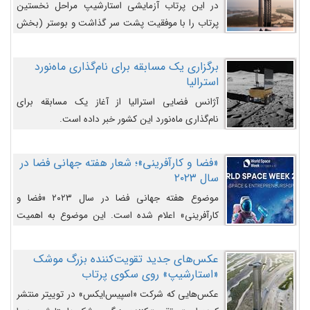
در این پرتاب آزمایشی استارشیپ مراحل نخستین
پرتاب را با موفقیت پشت سر گذاشت و بوستر (بخش
پایینی) آن (B9) توانست بخش بالایی فضاپیما (S25)
را وارد مسیر از پیش تعیین‌شده کند و سپس با یک
برگزاری یک مسابقه برای نام‌گذاری ماه‌نورد
مکانیزم جدید با موفقیت از آن جدا شود. ‌
استرالیا
آژانس فضایی استرالیا از آغاز یک مسابقه برای
نام‌گذاری ماه‌نورد این کشور خبر داده است.
«فضا و کارآفرینی»؛ شعار هفته جهانی فضا در
سال ۲۰۲۳
موضوع هفته جهانی فضا در سال ۲۰۲۳ «فضا و
کارآفرینی» اعلام شده است. این موضوع به اهمیت
روزافزون صنعت فضا در حوزه تجارت و فرصت‌های
روزافزون کارآفرینی در حوزه فضایی و مزایای جدیدی که
عکس‌های جدید تقویت‌کننده بزرگ موشک
کارآفرینان این حوزه ایجاد می‌کنند، می‌پردازد.
«استارشیپ» روی سکوی پرتاب
عکس‌هایی که شرکت «اسپیس‌ایکس» در توییتر منتشر