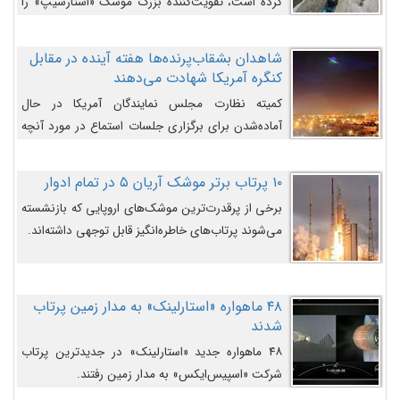
کرده است، تقویت‌کننده بزرگ موشک «استارشیپ» را
روی سکوی پرتاب نشان می‌دهد.
شاهدان بشقاب‌پرنده‌ها هفته آینده در مقابل
کنگره آمریکا شهادت می‌دهند
کمیته نظارت مجلس نمایندگان آمریکا در حال
آماده‌شدن برای برگزاری جلسات استماع در مورد آنچه
دولت و به‌ویژه ارتش در مورد بشقاب پرنده‌ها
می‌دانند، است و قرار است افشاگران یوفوها هفته آینده
۱۰ پرتاب برتر موشک آریان ۵ در تمام ادوار
در مقابل آنها شهادت دهند.
برخی از پرقدرت‌ترین موشک‌های اروپایی که بازنشسته
می‌شوند پرتاب‌های خاطره‌انگیز قابل توجهی داشته‌اند.
۴۸ ماهواره «استارلینک» به مدار زمین پرتاب
شدند
۴۸ ماهواره جدید «استارلینک» در جدیدترین پرتاب
شرکت «اسپیس‌ایکس» به مدار زمین رفتند.