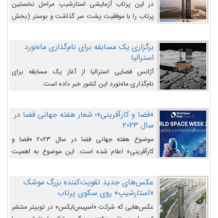
در این پرتاب آزمایشی استارشیپ مراحل نخستین
پرتاب را با موفقیت پشت سر گذاشت و بوستر (بخش
پایینی) آن (B9) توانست بخش بالایی فضاپیما (S25)
را وارد مسیر از پیش تعیین‌شده کند و سپس با یک
برگزاری یک مسابقه برای نام‌گذاری ماه‌نورد
مکانیزم جدید با موفقیت از آن جدا شود. ‌
استرالیا
آژانس فضایی استرالیا از آغاز یک مسابقه برای
نام‌گذاری ماه‌نورد این کشور خبر داده است.
«فضا و کارآفرینی»؛ شعار هفته جهانی فضا در
سال ۲۰۲۳
موضوع هفته جهانی فضا در سال ۲۰۲۳ «فضا و
کارآفرینی» اعلام شده است. این موضوع به اهمیت
روزافزون صنعت فضا در حوزه تجارت و فرصت‌های
روزافزون کارآفرینی در حوزه فضایی و مزایای جدیدی که
عکس‌های جدید تقویت‌کننده بزرگ موشک
کارآفرینان این حوزه ایجاد می‌کنند، می‌پردازد.
«استارشیپ» روی سکوی پرتاب
عکس‌هایی که شرکت «اسپیس‌ایکس» در توییتر منتشر