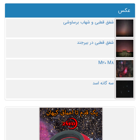
عکس
شفق قطبی و شهاب برساوشی
شفق قطبی در بیرجند
M20 M8
سه گانه اسد