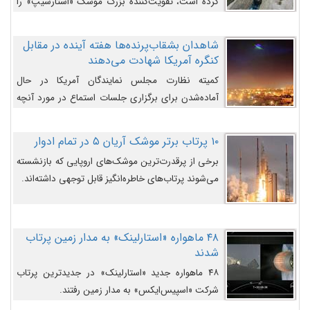
کرده است، تقویت‌کننده بزرگ موشک «استارشیپ» را
روی سکوی پرتاب نشان می‌دهد.
شاهدان بشقاب‌پرنده‌ها هفته آینده در مقابل
کنگره آمریکا شهادت می‌دهند
کمیته نظارت مجلس نمایندگان آمریکا در حال
آماده‌شدن برای برگزاری جلسات استماع در مورد آنچه
دولت و به‌ویژه ارتش در مورد بشقاب پرنده‌ها
می‌دانند، است و قرار است افشاگران یوفوها هفته آینده
۱۰ پرتاب برتر موشک آریان ۵ در تمام ادوار
در مقابل آنها شهادت دهند.
برخی از پرقدرت‌ترین موشک‌های اروپایی که بازنشسته
می‌شوند پرتاب‌های خاطره‌انگیز قابل توجهی داشته‌اند.
۴۸ ماهواره «استارلینک» به مدار زمین پرتاب
شدند
۴۸ ماهواره جدید «استارلینک» در جدیدترین پرتاب
شرکت «اسپیس‌ایکس» به مدار زمین رفتند.