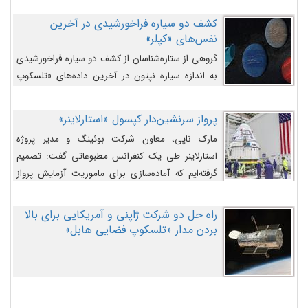
کشف دو سیاره فراخورشیدی در آخرین
نفس‌های «کپلر»
گروهی از ستاره‌شناسان از کشف دو سیاره فراخورشیدی
به اندازه سیاره نپتون در آخرین داده‌های «تلسکوپ
فضایی کپلر» خبر داده‌اند.
پرواز سرنشین‌دار کپسول «استارلاینر»
مارک ناپی، معاون شرکت بوئینگ و مدیر پروژه
استارلاینر طی یک کنفرانس مطبوعاتی گفت: تصمیم
گرفته‌ایم که آماده‌سازی برای ماموریت آزمایش پرواز
سرنشین‌دار را به تعویق بیندازیم تا این مشکلات را
اصلاح کنیم.
راه حل دو شرکت ژاپنی و آمریکایی برای بالا
بردن مدار «تلسکوپ فضایی هابل»