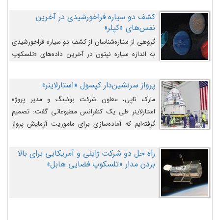
کشف دو سیاره فراخورشیدی در آخرین
نفس‌های «کپلر»
گروهی از ستاره‌شناسان از کشف دو سیاره فراخورشیدی
به اندازه سیاره نپتون در آخرین داده‌های «تلسکوپ
فضایی کپلر» خبر داده‌اند.
پرواز سرنشین‌دار کپسول «استارلاینر»
مارک ناپی، معاون شرکت بوئینگ و مدیر پروژه
استارلاینر طی یک کنفرانس مطبوعاتی گفت: تصمیم
گرفته‌ایم که آماده‌سازی برای ماموریت آزمایش پرواز
سرنشین‌دار را به تعویق بیندازیم تا این مشکلات را
اصلاح کنیم.
راه حل دو شرکت ژاپنی و آمریکایی برای بالا
بردن مدار «تلسکوپ فضایی هابل»