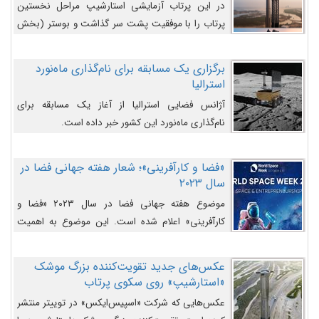
در این پرتاب آزمایشی استارشیپ مراحل نخستین
پرتاب را با موفقیت پشت سر گذاشت و بوستر (بخش
پایینی) آن (B9) توانست بخش بالایی فضاپیما (S25)
را وارد مسیر از پیش تعیین‌شده کند و سپس با یک
برگزاری یک مسابقه برای نام‌گذاری ماه‌نورد
مکانیزم جدید با موفقیت از آن جدا شود. ‌
استرالیا
آژانس فضایی استرالیا از آغاز یک مسابقه برای
نام‌گذاری ماه‌نورد این کشور خبر داده است.
«فضا و کارآفرینی»؛ شعار هفته جهانی فضا در
سال ۲۰۲۳
موضوع هفته جهانی فضا در سال ۲۰۲۳ «فضا و
کارآفرینی» اعلام شده است. این موضوع به اهمیت
روزافزون صنعت فضا در حوزه تجارت و فرصت‌های
روزافزون کارآفرینی در حوزه فضایی و مزایای جدیدی که
عکس‌های جدید تقویت‌کننده بزرگ موشک
کارآفرینان این حوزه ایجاد می‌کنند، می‌پردازد.
«استارشیپ» روی سکوی پرتاب
عکس‌هایی که شرکت «اسپیس‌ایکس» در توییتر منتشر