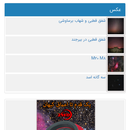
عکس
شفق قطبی و شهاب برساوشی
شفق قطبی در بیرجند
M20 M8
سه گانه اسد