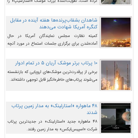
کرده است، تقویت‌کننده بزرگ موشک «استارشیپ» را
روی سکوی پرتاب نشان می‌دهد.
شاهدان بشقاب‌پرنده‌ها هفته آینده در مقابل
کنگره آمریکا شهادت می‌دهند
کمیته نظارت مجلس نمایندگان آمریکا در حال
آماده‌شدن برای برگزاری جلسات استماع در مورد آنچه
دولت و به‌ویژه ارتش در مورد بشقاب پرنده‌ها
می‌دانند، است و قرار است افشاگران یوفوها هفته آینده
۱۰ پرتاب برتر موشک آریان ۵ در تمام ادوار
در مقابل آنها شهادت دهند.
برخی از پرقدرت‌ترین موشک‌های اروپایی که بازنشسته
می‌شوند پرتاب‌های خاطره‌انگیز قابل توجهی داشته‌اند.
۴۸ ماهواره «استارلینک» به مدار زمین پرتاب
شدند
۴۸ ماهواره جدید «استارلینک» در جدیدترین پرتاب
شرکت «اسپیس‌ایکس» به مدار زمین رفتند.