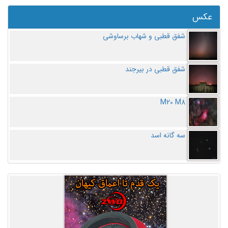
عکس
شفق قطبی و شهاب برساوشی
شفق قطبی در بیرجند
M20 M8
سه گانه اسد