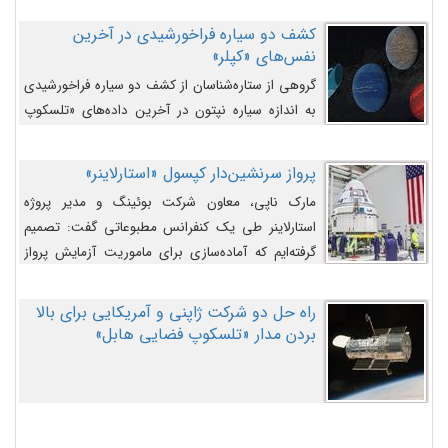
کشف دو سیاره فراخورشیدی در آخرین
نفس‌های «کپلر»
گروهی از ستاره‌شناسان از کشف دو سیاره فراخورشیدی
به اندازه سیاره نپتون در آخرین داده‌های «تلسکوپ
فضایی کپلر» خبر داده‌اند.
پرواز سرنشین‌دار کپسول «استارلاینر»
مارک ناپی، معاون شرکت بوئینگ و مدیر پروژه
استارلاینر طی یک کنفرانس مطبوعاتی گفت: تصمیم
گرفته‌ایم که آماده‌سازی برای ماموریت آزمایش پرواز
سرنشین‌دار را به تعویق بیندازیم تا این مشکلات را
اصلاح کنیم.
راه حل دو شرکت ژاپنی و آمریکایی برای بالا
بردن مدار «تلسکوپ فضایی هابل»