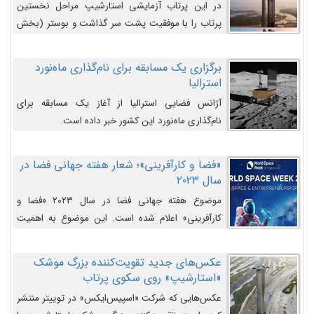
در این پرتاب آزمایشی استارشیپ مراحل نخستین
پرتاب را با موفقیت پشت سر گذاشت و بوستر (بخش
پایینی) آن (B9) توانست بخش بالایی فضاپیما (S25)
را وارد مسیر از پیش تعیین‌شده کند و سپس با یک
برگزاری یک مسابقه برای نام‌گذاری ماه‌نورد
مکانیزم جدید با موفقیت از آن جدا شود. ‌
استرالیا
آژانس فضایی استرالیا از آغاز یک مسابقه برای
نام‌گذاری ماه‌نورد این کشور خبر داده است.
«فضا و کارآفرینی»؛ شعار هفته جهانی فضا در
سال ۲۰۲۳
موضوع هفته جهانی فضا در سال ۲۰۲۳ «فضا و
کارآفرینی» اعلام شده است. این موضوع به اهمیت
روزافزون صنعت فضا در حوزه تجارت و فرصت‌های
روزافزون کارآفرینی در حوزه فضایی و مزایای جدیدی که
عکس‌های جدید تقویت‌کننده بزرگ موشک
کارآفرینان این حوزه ایجاد می‌کنند، می‌پردازد.
«استارشیپ» روی سکوی پرتاب
عکس‌هایی که شرکت «اسپیس‌ایکس» در توییتر منتشر