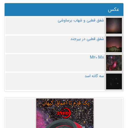
عکس
شفق قطبی و شهاب برساوشی
شفق قطبی در بیرجند
M20 M8
سه گانه اسد