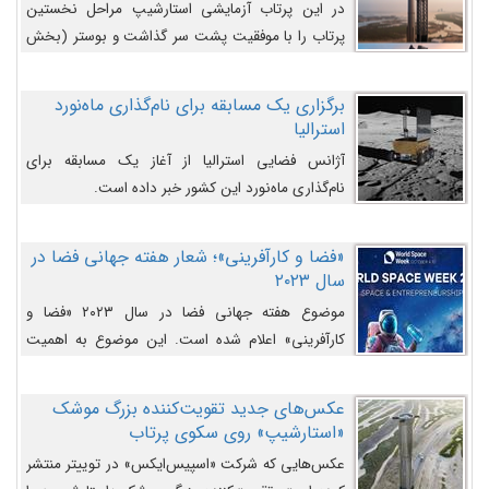
در این پرتاب آزمایشی استارشیپ مراحل نخستین
پرتاب را با موفقیت پشت سر گذاشت و بوستر (بخش
پایینی) آن (B9) توانست بخش بالایی فضاپیما (S25)
را وارد مسیر از پیش تعیین‌شده کند و سپس با یک
برگزاری یک مسابقه برای نام‌گذاری ماه‌نورد
مکانیزم جدید با موفقیت از آن جدا شود. ‌
استرالیا
آژانس فضایی استرالیا از آغاز یک مسابقه برای
نام‌گذاری ماه‌نورد این کشور خبر داده است.
«فضا و کارآفرینی»؛ شعار هفته جهانی فضا در
سال ۲۰۲۳
موضوع هفته جهانی فضا در سال ۲۰۲۳ «فضا و
کارآفرینی» اعلام شده است. این موضوع به اهمیت
روزافزون صنعت فضا در حوزه تجارت و فرصت‌های
روزافزون کارآفرینی در حوزه فضایی و مزایای جدیدی که
عکس‌های جدید تقویت‌کننده بزرگ موشک
کارآفرینان این حوزه ایجاد می‌کنند، می‌پردازد.
«استارشیپ» روی سکوی پرتاب
عکس‌هایی که شرکت «اسپیس‌ایکس» در توییتر منتشر