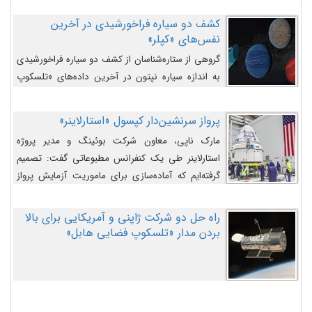
کشف دو سیاره فراخورشیدی در آخرین
نفس‌های «کپلر»
گروهی از ستاره‌شناسان از کشف دو سیاره فراخورشیدی
به اندازه سیاره نپتون در آخرین داده‌های «تلسکوپ
فضایی کپلر» خبر داده‌اند.
پرواز سرنشین‌دار کپسول «استارلاینر»
مارک ناپی، معاون شرکت بوئینگ و مدیر پروژه
استارلاینر طی یک کنفرانس مطبوعاتی گفت: تصمیم
گرفته‌ایم که آماده‌سازی برای ماموریت آزمایش پرواز
سرنشین‌دار را به تعویق بیندازیم تا این مشکلات را
اصلاح کنیم.
راه حل دو شرکت ژاپنی و آمریکایی برای بالا
بردن مدار «تلسکوپ فضایی هابل»