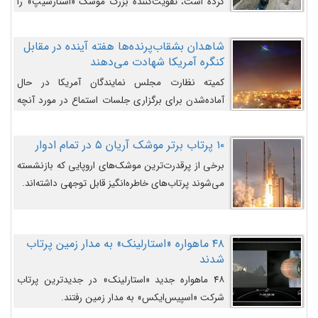
کرده است، تقویت‌کننده بزرگ موشک «استارشیپ» را
روی سکوی پرتاب نشان می‌دهد.
شاهدان بشقاب‌پرنده‌ها هفته آینده در مقابل
کنگره آمریکا شهادت می‌دهند
کمیته نظارت مجلس نمایندگان آمریکا در حال
آماده‌شدن برای برگزاری جلسات استماع در مورد آنچه
دولت و به‌ویژه ارتش در مورد بشقاب پرنده‌ها
می‌دانند، است و قرار است افشاگران یوفوها هفته آینده
۱۰ پرتاب برتر موشک آریان ۵ در تمام ادوار
در مقابل آنها شهادت دهند.
برخی از پرقدرت‌ترین موشک‌های اروپایی که بازنشسته
می‌شوند پرتاب‌های خاطره‌انگیز قابل توجهی داشته‌اند.
۴۸ ماهواره «استارلینک» به مدار زمین پرتاب
شدند
۴۸ ماهواره جدید «استارلینک» در جدیدترین پرتاب
شرکت «اسپیس‌ایکس» به مدار زمین رفتند.