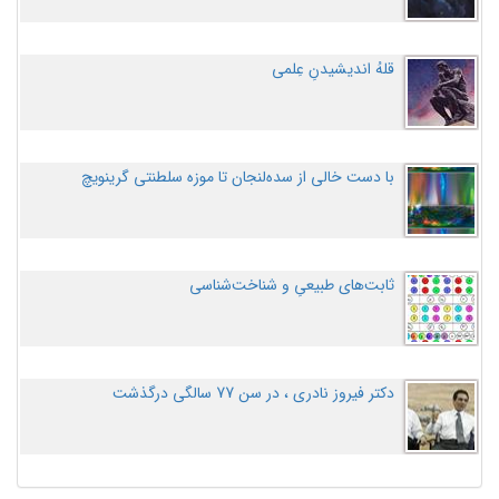
قلهُ اندیشیدنِ عِلمی
با دست خالی از سده‌لنجان تا موزه سلطنتی گرینویچ
ثابت‌های طبیعیِ و شناخت‌شناسی
دکتر فیروز نادری ، در سن 77 سالگی درگذشت