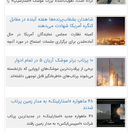
کرده است، تقویت‌کننده بزرگ موشک «استارشیپ» را
روی سکوی پرتاب نشان می‌دهد.
شاهدان بشقاب‌پرنده‌ها هفته آینده در مقابل
کنگره آمریکا شهادت می‌دهند
کمیته نظارت مجلس نمایندگان آمریکا در حال
آماده‌شدن برای برگزاری جلسات استماع در مورد آنچه
دولت و به‌ویژه ارتش در مورد بشقاب پرنده‌ها
می‌دانند، است و قرار است افشاگران یوفوها هفته آینده
۱۰ پرتاب برتر موشک آریان ۵ در تمام ادوار
در مقابل آنها شهادت دهند.
برخی از پرقدرت‌ترین موشک‌های اروپایی که بازنشسته
می‌شوند پرتاب‌های خاطره‌انگیز قابل توجهی داشته‌اند.
۴۸ ماهواره «استارلینک» به مدار زمین پرتاب
شدند
۴۸ ماهواره جدید «استارلینک» در جدیدترین پرتاب
شرکت «اسپیس‌ایکس» به مدار زمین رفتند.