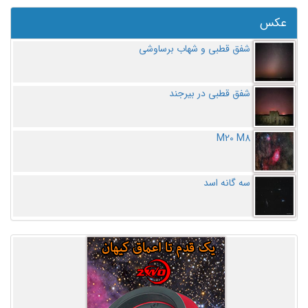
عکس
شفق قطبی و شهاب برساوشی
شفق قطبی در بیرجند
M20 M8
سه گانه اسد