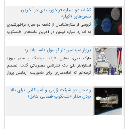
کشف دو سیاره فراخورشیدی در آخرین
نفس‌های «کپلر»
گروهی از ستاره‌شناسان از کشف دو سیاره فراخورشیدی
به اندازه سیاره نپتون در آخرین داده‌های «تلسکوپ
فضایی کپلر» خبر داده‌اند.
پرواز سرنشین‌دار کپسول «استارلاینر»
مارک ناپی، معاون شرکت بوئینگ و مدیر پروژه
استارلاینر طی یک کنفرانس مطبوعاتی گفت: تصمیم
گرفته‌ایم که آماده‌سازی برای ماموریت آزمایش پرواز
سرنشین‌دار را به تعویق بیندازیم تا این مشکلات را
اصلاح کنیم.
راه حل دو شرکت ژاپنی و آمریکایی برای بالا
بردن مدار «تلسکوپ فضایی هابل»