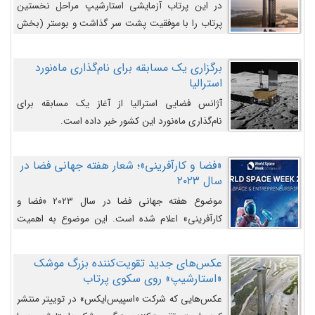
در این پرتاب آزمایشی استارشیپ مراحل نخستین
پرتاب را با موفقیت پشت سر گذاشت و بوستر (بخش
پایینی) آن (B9) توانست بخش بالایی فضاپیما (S25)
را وارد مسیر از پیش تعیین‌شده کند و سپس با یک
برگزاری یک مسابقه برای نام‌گذاری ماه‌نورد
مکانیزم جدید با موفقیت از آن جدا شود. ‌
استرالیا
آژانس فضایی استرالیا از آغاز یک مسابقه برای
نام‌گذاری ماه‌نورد این کشور خبر داده است.
«فضا و کارآفرینی»؛ شعار هفته جهانی فضا در
سال ۲۰۲۳
موضوع هفته جهانی فضا در سال ۲۰۲۳ «فضا و
کارآفرینی» اعلام شده است. این موضوع به اهمیت
روزافزون صنعت فضا در حوزه تجارت و فرصت‌های
روزافزون کارآفرینی در حوزه فضایی و مزایای جدیدی که
عکس‌های جدید تقویت‌کننده بزرگ موشک
کارآفرینان این حوزه ایجاد می‌کنند، می‌پردازد.
«استارشیپ» روی سکوی پرتاب
عکس‌هایی که شرکت «اسپیس‌ایکس» در توییتر منتشر