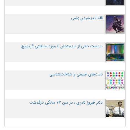
قلهُ اندیشیدنِ عِلمی
با دست خالی از سده‌لنجان تا موزه سلطنتی گرینویچ
ثابت‌های طبیعیِ و شناخت‌شناسی
دکتر فیروز نادری ، در سن 77 سالگی درگذشت