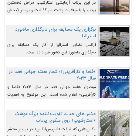
در این پرتاب آزمایشی استارشیپ مراحل نخستین
پرتاب را با موفقیت پشت سر گذاشت و بوستر (بخش
پایینی) آن (B9) توانست بخش بالایی فضاپیما (S25)
را وارد مسیر از پیش تعیین‌شده کند و سپس با یک
برگزاری یک مسابقه برای نام‌گذاری ماه‌نورد
مکانیزم جدید با موفقیت از آن جدا شود. ‌
استرالیا
آژانس فضایی استرالیا از آغاز یک مسابقه برای
نام‌گذاری ماه‌نورد این کشور خبر داده است.
«فضا و کارآفرینی»؛ شعار هفته جهانی فضا در
سال ۲۰۲۳
موضوع هفته جهانی فضا در سال ۲۰۲۳ «فضا و
کارآفرینی» اعلام شده است. این موضوع به اهمیت
روزافزون صنعت فضا در حوزه تجارت و فرصت‌های
روزافزون کارآفرینی در حوزه فضایی و مزایای جدیدی که
عکس‌های جدید تقویت‌کننده بزرگ موشک
کارآفرینان این حوزه ایجاد می‌کنند، می‌پردازد.
«استارشیپ» روی سکوی پرتاب
عکس‌هایی که شرکت «اسپیس‌ایکس» در توییتر منتشر