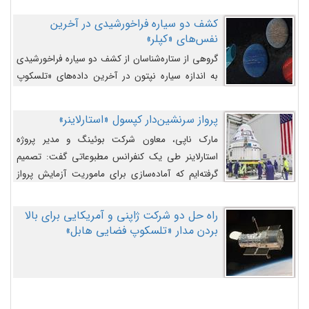
کشف دو سیاره فراخورشیدی در آخرین
نفس‌های «کپلر»
گروهی از ستاره‌شناسان از کشف دو سیاره فراخورشیدی
به اندازه سیاره نپتون در آخرین داده‌های «تلسکوپ
فضایی کپلر» خبر داده‌اند.
پرواز سرنشین‌دار کپسول «استارلاینر»
مارک ناپی، معاون شرکت بوئینگ و مدیر پروژه
استارلاینر طی یک کنفرانس مطبوعاتی گفت: تصمیم
گرفته‌ایم که آماده‌سازی برای ماموریت آزمایش پرواز
سرنشین‌دار را به تعویق بیندازیم تا این مشکلات را
اصلاح کنیم.
راه حل دو شرکت ژاپنی و آمریکایی برای بالا
بردن مدار «تلسکوپ فضایی هابل»