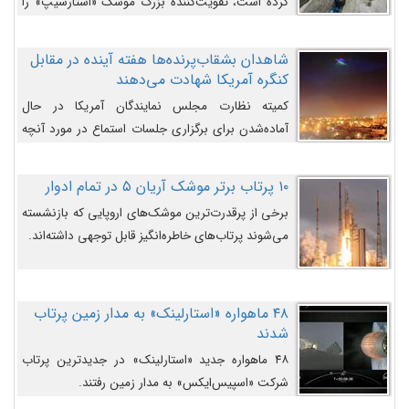
کرده است، تقویت‌کننده بزرگ موشک «استارشیپ» را
روی سکوی پرتاب نشان می‌دهد.
شاهدان بشقاب‌پرنده‌ها هفته آینده در مقابل
کنگره آمریکا شهادت می‌دهند
کمیته نظارت مجلس نمایندگان آمریکا در حال
آماده‌شدن برای برگزاری جلسات استماع در مورد آنچه
دولت و به‌ویژه ارتش در مورد بشقاب پرنده‌ها
می‌دانند، است و قرار است افشاگران یوفوها هفته آینده
۱۰ پرتاب برتر موشک آریان ۵ در تمام ادوار
در مقابل آنها شهادت دهند.
برخی از پرقدرت‌ترین موشک‌های اروپایی که بازنشسته
می‌شوند پرتاب‌های خاطره‌انگیز قابل توجهی داشته‌اند.
۴۸ ماهواره «استارلینک» به مدار زمین پرتاب
شدند
۴۸ ماهواره جدید «استارلینک» در جدیدترین پرتاب
شرکت «اسپیس‌ایکس» به مدار زمین رفتند.