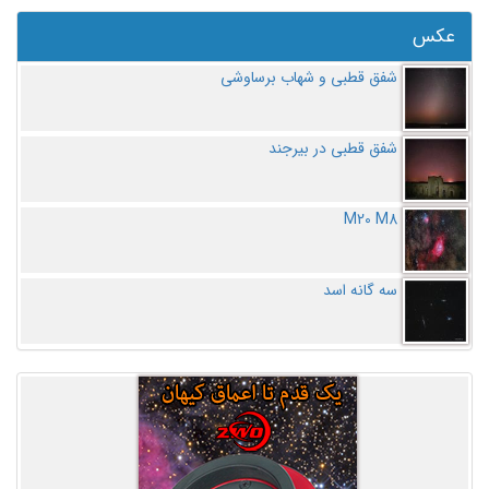
عکس
شفق قطبی و شهاب برساوشی
شفق قطبی در بیرجند
M20 M8
سه گانه اسد