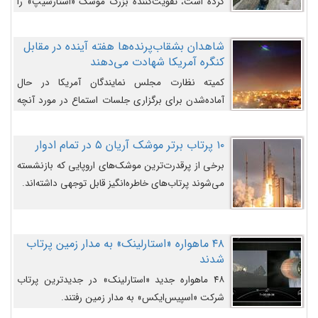
کرده است، تقویت‌کننده بزرگ موشک «استارشیپ» را
روی سکوی پرتاب نشان می‌دهد.
شاهدان بشقاب‌پرنده‌ها هفته آینده در مقابل
کنگره آمریکا شهادت می‌دهند
کمیته نظارت مجلس نمایندگان آمریکا در حال
آماده‌شدن برای برگزاری جلسات استماع در مورد آنچه
دولت و به‌ویژه ارتش در مورد بشقاب پرنده‌ها
می‌دانند، است و قرار است افشاگران یوفوها هفته آینده
۱۰ پرتاب برتر موشک آریان ۵ در تمام ادوار
در مقابل آنها شهادت دهند.
برخی از پرقدرت‌ترین موشک‌های اروپایی که بازنشسته
می‌شوند پرتاب‌های خاطره‌انگیز قابل توجهی داشته‌اند.
۴۸ ماهواره «استارلینک» به مدار زمین پرتاب
شدند
۴۸ ماهواره جدید «استارلینک» در جدیدترین پرتاب
شرکت «اسپیس‌ایکس» به مدار زمین رفتند.