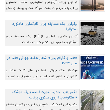
در این پرتاب آزمایشی استارشیپ مراحل نخستین
پرتاب را با موفقیت پشت سر گذاشت و بوستر (بخش
پایینی) آن (B9) توانست بخش بالایی فضاپیما (S25)
را وارد مسیر از پیش تعیین‌شده کند و سپس با یک
برگزاری یک مسابقه برای نام‌گذاری ماه‌نورد
مکانیزم جدید با موفقیت از آن جدا شود. ‌
استرالیا
آژانس فضایی استرالیا از آغاز یک مسابقه برای
نام‌گذاری ماه‌نورد این کشور خبر داده است.
«فضا و کارآفرینی»؛ شعار هفته جهانی فضا در
سال ۲۰۲۳
موضوع هفته جهانی فضا در سال ۲۰۲۳ «فضا و
کارآفرینی» اعلام شده است. این موضوع به اهمیت
روزافزون صنعت فضا در حوزه تجارت و فرصت‌های
روزافزون کارآفرینی در حوزه فضایی و مزایای جدیدی که
عکس‌های جدید تقویت‌کننده بزرگ موشک
کارآفرینان این حوزه ایجاد می‌کنند، می‌پردازد.
«استارشیپ» روی سکوی پرتاب
عکس‌هایی که شرکت «اسپیس‌ایکس» در توییتر منتشر