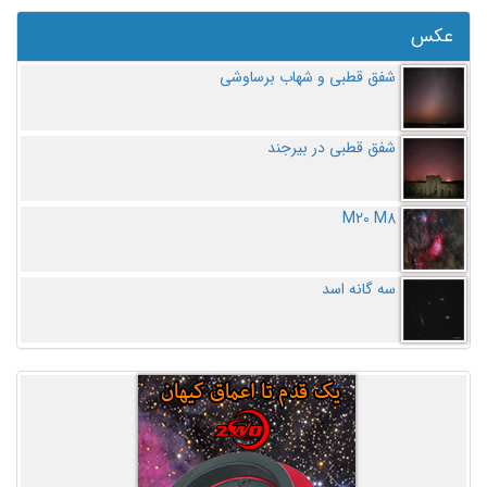
عکس
شفق قطبی و شهاب برساوشی
شفق قطبی در بیرجند
M20 M8
سه گانه اسد