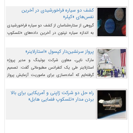
کشف دو سیاره فراخورشیدی در آخرین
نفس‌های «کپلر»
گروهی از ستاره‌شناسان از کشف دو سیاره فراخورشیدی
به اندازه سیاره نپتون در آخرین داده‌های «تلسکوپ
فضایی کپلر» خبر داده‌اند.
پرواز سرنشین‌دار کپسول «استارلاینر»
مارک ناپی، معاون شرکت بوئینگ و مدیر پروژه
استارلاینر طی یک کنفرانس مطبوعاتی گفت: تصمیم
گرفته‌ایم که آماده‌سازی برای ماموریت آزمایش پرواز
سرنشین‌دار را به تعویق بیندازیم تا این مشکلات را
اصلاح کنیم.
راه حل دو شرکت ژاپنی و آمریکایی برای بالا
بردن مدار «تلسکوپ فضایی هابل»