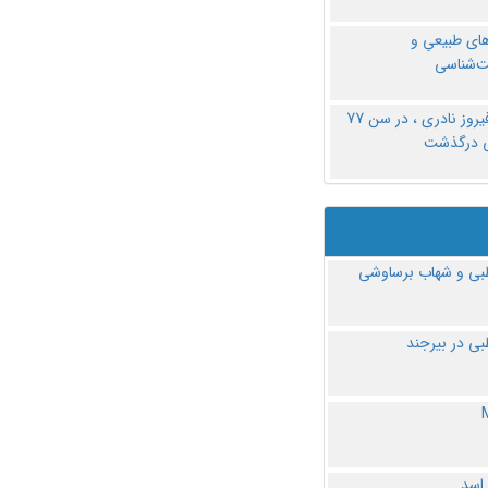
های طبیعیِ و
‌شناسی
دکتر فیروز نادری ، در سن 77
ی درگذشت
ی و شهاب برساوشی
ی در بیرجند
 اسد