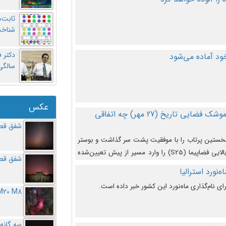
ثابت‌
شناخت
د آماده می‌شود
سالگ
عکس
در دومین پرتاب آزمایشی بزرگترین موشک فضایی تاریخ (27 مهر‌) چه اتفاقی
شفق قطب
نخستین پرتاب را با موفقیت پشت سر گذاشت و بوستر
(بخش پایینی) آن (B9) توانست بخش بالایی فضاپیما (S25) را وارد مسیر از پیش تعیین‌شده
شفق قطب
از آن جدا شود. ‌
‌نورد استرالیا
ای نام‌گذاری ماه‌نورد این کشور خبر داده است.
M20 M8
سه گانه