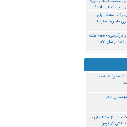
رین موشک فضایی تاریخ
ری یک مسابقه برای
اری ماه‌نورد استرالیا
 کارآفرینی»؛ شعار هفته
فضا در سال ۲۰۲۳
یک ستاره شبیه به
د
ندیشیدنِ عِلمی
 خالی از سده‌لنجان تا
سلطنتی گرینویچ