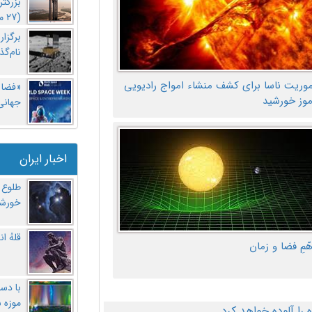
بزرگت
(27 مهر‌) چه اتفاقی افتاد؟
برگزا
نام‌گذ
موریت ناسا برای کشف منشاء امواج رادیویی
«فضا و
موز خورشید
جهانی 
اخبار ایران
طلوع 
خورشی
قلهُ ا
هّمِ فضا و زمان
با دست
موزه 
ا آلوده خواهد کرد