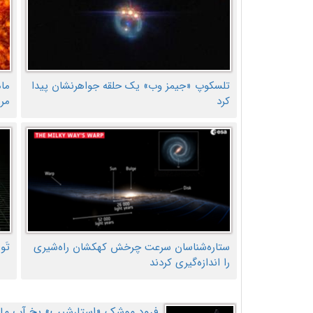
تلسکوپ «جیمز وب» یک حلقه جواهرنشان پیدا
ما
کرد
مر
ستاره‌شناسان سرعت چرخش کهکشان راه‌شیری
تَو
را اندازه‌گیری کردند
فرود موشک «استارشیپ» یخ آب ماه ر