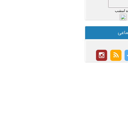
ه امشب
ماعی