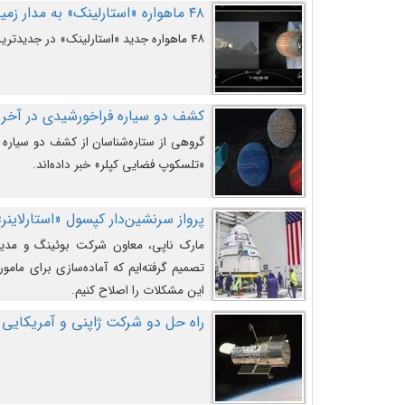
۴۸ ماهواره «استارلینک» به مدار زمین پرتاب شدند
۴۸ ماهواره جدید «استارلینک» در جدیدترین پرتاب شرکت «اسپیس‌ایکس» به مدار زمین رفتند.
کشف دو سیاره فراخورشیدی در آخری
گروهی از ستاره‌شناسان از کشف دو سیاره ف
«تلسکوپ فضایی کپلر» خبر داده‌اند.
پرواز سرنشین‌دار کپسول «استارلاینر»
مارک ناپی، معاون شرکت بوئینگ و مدیر
تصمیم گرفته‌ایم که آماده‌سازی برای مامور
این مشکلات را اصلاح کنیم.
راه حل دو شرکت ژاپنی و آمریکایی 