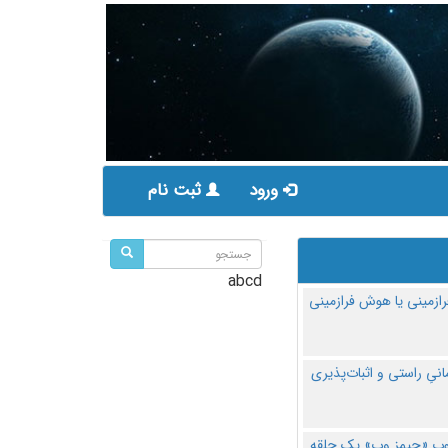
ورود
ثبت نام
abcd
ازمینی یا هوش فرازمینی
مانیِ راستی و اثبات‌پذیری
پ «جیمز وب» یک حلقه