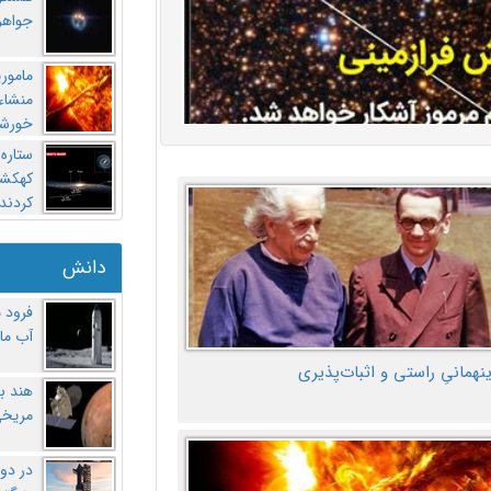
جواهر
مامور
منشاء 
خورشی
ستاره
کهکشان
کردند
دانش
فرود 
آب ماه
ینهمانیِ راستی و اثبات‌پذیری
هند ب
مریخی
در دو