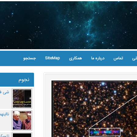
لی
تماس
درباره ما
همکاری
SiteMap
جستجو
نجوم
شی فر
نااینه
تلسکو