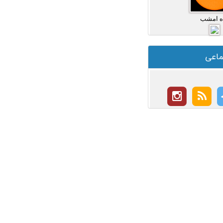
ه امشب
ماعی