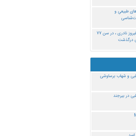
های طبیعیِ و
‌شناسی
دکتر فیروز نادری ، در سن 77
ی درگذشت
ی و شهاب برساوشی
ی در بیرجند
 اسد