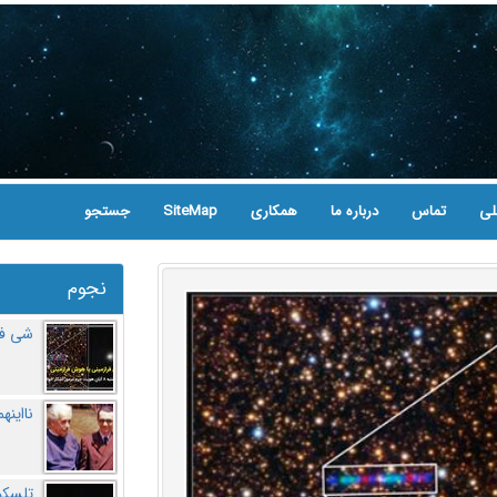
لی
تماس
درباره ما
همکاری
SiteMap
جستجو
نجوم
شی فر
نااینه
تلسکو