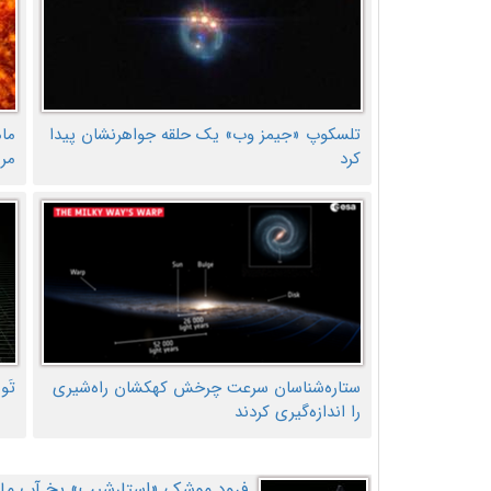
تلسکوپ «جیمز وب» یک حلقه جواهرنشان پیدا
ما
کرد
مر
ستاره‌شناسان سرعت چرخش کهکشان راه‌شیری
تَو
را اندازه‌گیری کردند
فرود موشک «استارشیپ» یخ آب ماه ر