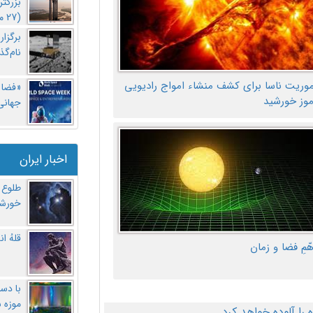
بزرگت
(27 مهر‌) چه اتفاقی افتاد؟
برگزا
نام‌گذ
موریت ناسا برای کشف منشاء امواج رادیویی
«فضا و
موز خورشید
جهانی 
اخبار ایران
طلوع 
خورشی
قلهُ ا
هّمِ فضا و زمان
با دست
موزه 
ا آلوده خواهد کرد