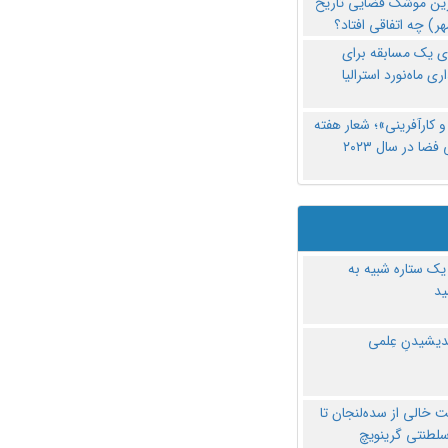
رین موشک فضایی تاریخ
ری یک مسابقه برای
اری ماه‌نورد استرالیا
 کارآفرینی»؛ شعار هفته
فضا در سال ۲۰۲۳
یک ستاره شبیه به
د
ندیشیدنِ عِلمی
 خالی از سده‌لنجان تا
سلطنتی گرینویچ