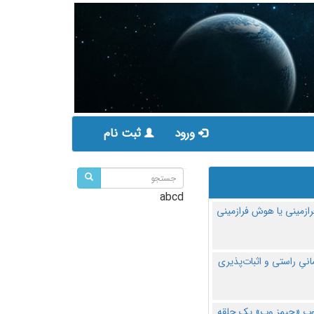
ورود
ثبت نام
abcd
ازمینی یا هوش فرازمینی
مانیِ راستی و اثبات‌پذیری
پ «جیمز وب» یک حلقه