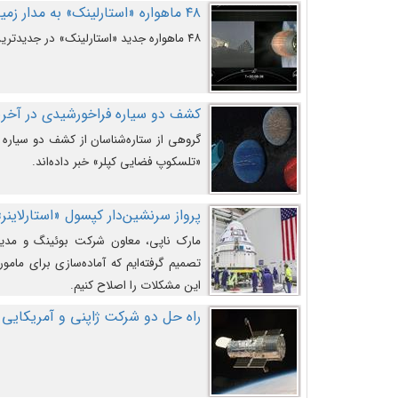
۴۸ ماهواره «استارلینک» به مدار زمین پرتاب شدند
۴۸ ماهواره جدید «استارلینک» در جدیدترین پرتاب شرکت «اسپیس‌ایکس» به مدار زمین رفتند.
کشف دو سیاره فراخورشیدی در آخری
گروهی از ستاره‌شناسان از کشف دو سیاره ف
«تلسکوپ فضایی کپلر» خبر داده‌اند.
پرواز سرنشین‌دار کپسول «استارلاینر»
مارک ناپی، معاون شرکت بوئینگ و مدیر
تصمیم گرفته‌ایم که آماده‌سازی برای مامور
این مشکلات را اصلاح کنیم.
راه حل دو شرکت ژاپنی و آمریکایی 