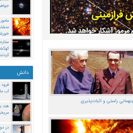
جواهر
مامور
منشاء 
خورشی
ستاره
کهکشان
کردند
دانش
فرود 
آب ماه
ینهمانیِ راستی و اثبات‌پذیری
هند ب
مریخی
در دو