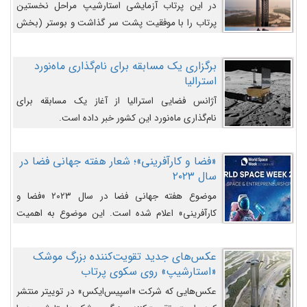
در این پرتاب آزمایشی استارشیپ مراحل نخستین
پرتاب را با موفقیت پشت سر گذاشت و بوستر (بخش
پایینی) آن (B9) توانست بخش بالایی فضاپیما (S25)
را وارد مسیر از پیش تعیین‌شده کند و سپس با یک
برگزاری یک مسابقه برای نام‌گذاری ماه‌نورد
مکانیزم جدید با موفقیت از آن جدا شود. ‌
استرالیا
آژانس فضایی استرالیا از آغاز یک مسابقه برای
نام‌گذاری ماه‌نورد این کشور خبر داده است.
«فضا و کارآفرینی»؛ شعار هفته جهانی فضا در
سال ۲۰۲۳
موضوع هفته جهانی فضا در سال ۲۰۲۳ «فضا و
کارآفرینی» اعلام شده است. این موضوع به اهمیت
روزافزون صنعت فضا در حوزه تجارت و فرصت‌های
روزافزون کارآفرینی در حوزه فضایی و مزایای جدیدی که
عکس‌های جدید تقویت‌کننده بزرگ موشک
کارآفرینان این حوزه ایجاد می‌کنند، می‌پردازد.
«استارشیپ» روی سکوی پرتاب
عکس‌هایی که شرکت «اسپیس‌ایکس» در توییتر منتشر