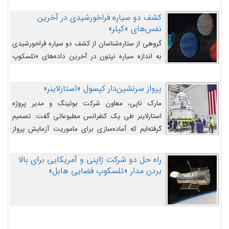
کشف دو سیاره فراخورشیدی در آخرین
نفس‌های «کپلر»
گروهی از ستاره‌شناسان از کشف دو سیاره فراخورشیدی
به اندازه سیاره نپتون در آخرین داده‌های «تلسکوپ
فضایی کپلر» خبر داده‌اند.
پرواز سرنشین‌دار کپسول «استارلاینر»
مارک ناپی، معاون شرکت بوئینگ و مدیر پروژه
استارلاینر طی یک کنفرانس مطبوعاتی گفت: تصمیم
گرفته‌ایم که آماده‌سازی برای ماموریت آزمایش پرواز
سرنشین‌دار را به تعویق بیندازیم تا این مشکلات را
اصلاح کنیم.
راه حل دو شرکت ژاپنی و آمریکایی برای بالا
بردن مدار «تلسکوپ فضایی هابل»