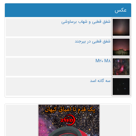
عکس
شفق قطبی و شهاب برساوشی
شفق قطبی در بیرجند
M20 M8
سه گانه اسد