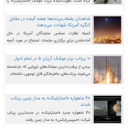
کرده است، تقویت‌کننده بزرگ موشک «استارشیپ» را
روی سکوی پرتاب نشان می‌دهد.
شاهدان بشقاب‌پرنده‌ها هفته آینده در مقابل
کنگره آمریکا شهادت می‌دهند
کمیته نظارت مجلس نمایندگان آمریکا در حال
آماده‌شدن برای برگزاری جلسات استماع در مورد آنچه
دولت و به‌ویژه ارتش در مورد بشقاب پرنده‌ها
می‌دانند، است و قرار است افشاگران یوفوها هفته آینده
۱۰ پرتاب برتر موشک آریان ۵ در تمام ادوار
در مقابل آنها شهادت دهند.
برخی از پرقدرت‌ترین موشک‌های اروپایی که بازنشسته
می‌شوند پرتاب‌های خاطره‌انگیز قابل توجهی داشته‌اند.
۴۸ ماهواره «استارلینک» به مدار زمین پرتاب
شدند
۴۸ ماهواره جدید «استارلینک» در جدیدترین پرتاب
شرکت «اسپیس‌ایکس» به مدار زمین رفتند.