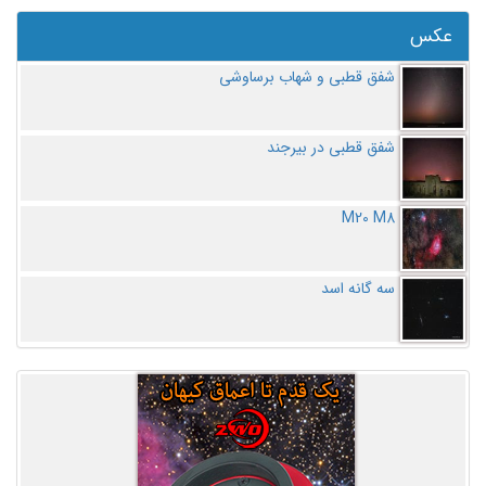
عکس
شفق قطبی و شهاب برساوشی
شفق قطبی در بیرجند
M20 M8
سه گانه اسد