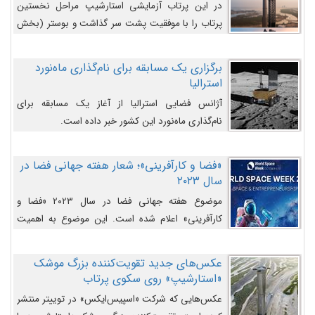
در این پرتاب آزمایشی استارشیپ مراحل نخستین
پرتاب را با موفقیت پشت سر گذاشت و بوستر (بخش
پایینی) آن (B9) توانست بخش بالایی فضاپیما (S25)
را وارد مسیر از پیش تعیین‌شده کند و سپس با یک
برگزاری یک مسابقه برای نام‌گذاری ماه‌نورد
مکانیزم جدید با موفقیت از آن جدا شود. ‌
استرالیا
آژانس فضایی استرالیا از آغاز یک مسابقه برای
نام‌گذاری ماه‌نورد این کشور خبر داده است.
«فضا و کارآفرینی»؛ شعار هفته جهانی فضا در
سال ۲۰۲۳
موضوع هفته جهانی فضا در سال ۲۰۲۳ «فضا و
کارآفرینی» اعلام شده است. این موضوع به اهمیت
روزافزون صنعت فضا در حوزه تجارت و فرصت‌های
روزافزون کارآفرینی در حوزه فضایی و مزایای جدیدی که
عکس‌های جدید تقویت‌کننده بزرگ موشک
کارآفرینان این حوزه ایجاد می‌کنند، می‌پردازد.
«استارشیپ» روی سکوی پرتاب
عکس‌هایی که شرکت «اسپیس‌ایکس» در توییتر منتشر