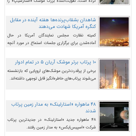
کرده است، تقویت‌کننده بزرگ موشک «استارشیپ» را
روی سکوی پرتاب نشان می‌دهد.
شاهدان بشقاب‌پرنده‌ها هفته آینده در مقابل
کنگره آمریکا شهادت می‌دهند
کمیته نظارت مجلس نمایندگان آمریکا در حال
آماده‌شدن برای برگزاری جلسات استماع در مورد آنچه
دولت و به‌ویژه ارتش در مورد بشقاب پرنده‌ها
می‌دانند، است و قرار است افشاگران یوفوها هفته آینده
۱۰ پرتاب برتر موشک آریان ۵ در تمام ادوار
در مقابل آنها شهادت دهند.
برخی از پرقدرت‌ترین موشک‌های اروپایی که بازنشسته
می‌شوند پرتاب‌های خاطره‌انگیز قابل توجهی داشته‌اند.
۴۸ ماهواره «استارلینک» به مدار زمین پرتاب
شدند
۴۸ ماهواره جدید «استارلینک» در جدیدترین پرتاب
شرکت «اسپیس‌ایکس» به مدار زمین رفتند.