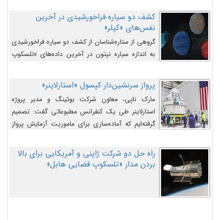
کشف دو سیاره فراخورشیدی در آخرین
نفس‌های «کپلر»
گروهی از ستاره‌شناسان از کشف دو سیاره فراخورشیدی
به اندازه سیاره نپتون در آخرین داده‌های «تلسکوپ
فضایی کپلر» خبر داده‌اند.
پرواز سرنشین‌دار کپسول «استارلاینر»
مارک ناپی، معاون شرکت بوئینگ و مدیر پروژه
استارلاینر طی یک کنفرانس مطبوعاتی گفت: تصمیم
گرفته‌ایم که آماده‌سازی برای ماموریت آزمایش پرواز
سرنشین‌دار را به تعویق بیندازیم تا این مشکلات را
اصلاح کنیم.
راه حل دو شرکت ژاپنی و آمریکایی برای بالا
بردن مدار «تلسکوپ فضایی هابل»