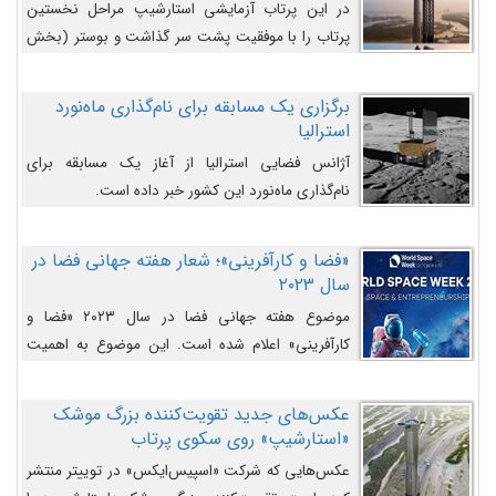
در این پرتاب آزمایشی استارشیپ مراحل نخستین
پرتاب را با موفقیت پشت سر گذاشت و بوستر (بخش
پایینی) آن (B9) توانست بخش بالایی فضاپیما (S25)
را وارد مسیر از پیش تعیین‌شده کند و سپس با یک
برگزاری یک مسابقه برای نام‌گذاری ماه‌نورد
مکانیزم جدید با موفقیت از آن جدا شود. ‌
استرالیا
آژانس فضایی استرالیا از آغاز یک مسابقه برای
نام‌گذاری ماه‌نورد این کشور خبر داده است.
«فضا و کارآفرینی»؛ شعار هفته جهانی فضا در
سال ۲۰۲۳
موضوع هفته جهانی فضا در سال ۲۰۲۳ «فضا و
کارآفرینی» اعلام شده است. این موضوع به اهمیت
روزافزون صنعت فضا در حوزه تجارت و فرصت‌های
روزافزون کارآفرینی در حوزه فضایی و مزایای جدیدی که
عکس‌های جدید تقویت‌کننده بزرگ موشک
کارآفرینان این حوزه ایجاد می‌کنند، می‌پردازد.
«استارشیپ» روی سکوی پرتاب
عکس‌هایی که شرکت «اسپیس‌ایکس» در توییتر منتشر