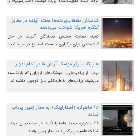
کرده است، تقویت‌کننده بزرگ موشک «استارشیپ» را
روی سکوی پرتاب نشان می‌دهد.
شاهدان بشقاب‌پرنده‌ها هفته آینده در مقابل
کنگره آمریکا شهادت می‌دهند
کمیته نظارت مجلس نمایندگان آمریکا در حال
آماده‌شدن برای برگزاری جلسات استماع در مورد آنچه
دولت و به‌ویژه ارتش در مورد بشقاب پرنده‌ها
می‌دانند، است و قرار است افشاگران یوفوها هفته آینده
۱۰ پرتاب برتر موشک آریان ۵ در تمام ادوار
در مقابل آنها شهادت دهند.
برخی از پرقدرت‌ترین موشک‌های اروپایی که بازنشسته
می‌شوند پرتاب‌های خاطره‌انگیز قابل توجهی داشته‌اند.
۴۸ ماهواره «استارلینک» به مدار زمین پرتاب
شدند
۴۸ ماهواره جدید «استارلینک» در جدیدترین پرتاب
شرکت «اسپیس‌ایکس» به مدار زمین رفتند.