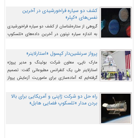
کشف دو سیاره فراخورشیدی در آخرین
نفس‌های «کپلر»
گروهی از ستاره‌شناسان از کشف دو سیاره فراخورشیدی
به اندازه سیاره نپتون در آخرین داده‌های «تلسکوپ
فضایی کپلر» خبر داده‌اند.
پرواز سرنشین‌دار کپسول «استارلاینر»
مارک ناپی، معاون شرکت بوئینگ و مدیر پروژه
استارلاینر طی یک کنفرانس مطبوعاتی گفت: تصمیم
گرفته‌ایم که آماده‌سازی برای ماموریت آزمایش پرواز
سرنشین‌دار را به تعویق بیندازیم تا این مشکلات را
اصلاح کنیم.
راه حل دو شرکت ژاپنی و آمریکایی برای بالا
بردن مدار «تلسکوپ فضایی هابل»